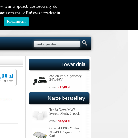
nowy klient
|
logowanie
, w tym w sposób dostosowany do
zamieszczane w Państwa urządzeniu
.
Rozumiem
,00 zł
Switch PoE 8-portowy
24V/48V
81 zł netto
cena:
247,00zł
Tenda Nova MW6
System Mesh, 3-pack
cena:
352,50zł
Quectel EP06 Modem
MiniPCI Express LTE
Cat6