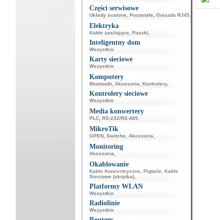
Części serwisowe
Układy scalone
,
Pozostałe
,
Gniazda RJ45
,
Elektryka
Kable zasilające
,
Puszki
,
Inteligentny dom
Wszystkie
Karty sieciowe
Wszystkie
Komputery
Bluetooth
,
Akcesoria
,
Kontrolery
,
Kontrolery sieciowe
Wszystkie
Media konwertery
PLC
,
RS-232/RS-485
,
MikroTik
GPEN
,
Switche
,
Akcesoria
,
Monitoring
Akcesoria
,
Okablowanie
Kable Koncentryczne
,
Pigtaile
,
Kable
Sieciowe (skrętka)
,
Platformy WLAN
Wszystkie
Radiolinie
Wszystkie
Routery