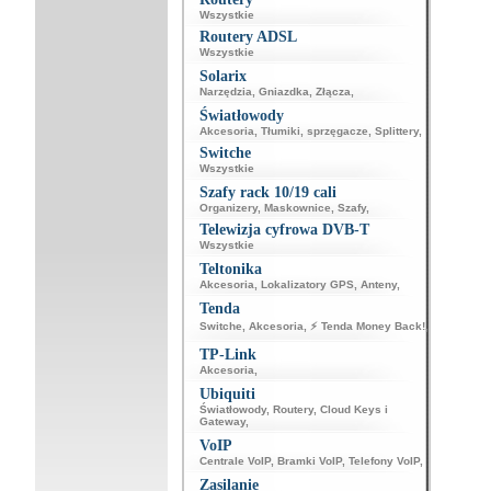
Wszystkie
Routery ADSL
Wszystkie
Solarix
Narzędzia
,
Gniazdka
,
Złącza
,
Światłowody
Akcesoria
,
Tłumiki, sprzęgacze
,
Splittery
,
Switche
Wszystkie
Szafy rack 10/19 cali
Organizery
,
Maskownice
,
Szafy
,
Telewizja cyfrowa DVB-T
Wszystkie
Teltonika
Akcesoria
,
Lokalizatory GPS
,
Anteny
,
Tenda
Switche
,
Akcesoria
,
⚡ Tenda Money Back!
,
TP-Link
Akcesoria
,
Ubiquiti
Światłowody
,
Routery
,
Cloud Keys i
Gateway
,
VoIP
Centrale VoIP
,
Bramki VoIP
,
Telefony VoIP
,
Zasilanie