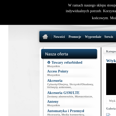
W ramach naszego sklepu stosuj
indywidualnych potrzeb. Korzysta
końcowym. Może
Nowości
Promocje
Wyprzedaże
Serwis
Katego
Wtyk
♻️ Towary refurbished
Wszystkie
Access Pointy
Wszystkie
Akcesoria
Cybanty/Obejmy
,
Skrzynki/Obudowy
,
Uchwyty antenowe
,
Akcesoria GSM/LTE
Zestawy abonenckie
,
Wzmacniacze
,
Wtyk
Anteny
Wszystkie
Galeria
Automatyka i Przemysł
Akcesoria
,
Media konwertery
,