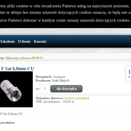
emy pliki cookies w celu świadczenia Państwu usług na najwyższym poziomie
nie ze sklepu bez zmiany ustawień dotyczących cookies oznacza, że będą one 
32 721 86 72
W koszyku jest 0 produktów(y)
cie Państwo dokonać w każdym czasie zmiany ustawień dotyczących cookies
support@wirelesslan.com.pl
Szkolenia
O firmie
Kontakt
ria:
Telewizja cyfrowa DVB-T
/
 F Sat 6,8mm CU
1
Dostępność:
dostępne
0,
brak danych
Producent:
szt:
Najtańsza dostawa:
(
pokaż wszystkie
)
DHL (przedpłata) - 18,00 zł
 F Sat 6,8mm CU
 produktu: