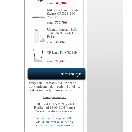
cena:
345,90zł
MikroTik Cloud Router
Switch CRS326-24G-
2S+RM
cena:
758,70zł
Ubiquiti Injector PoE,
15W (U-POE-AF, U-
PoE)
cena:
32,90zł
TP-Link TL-WR841N
cena:
72,70zł
Wszystkie zamówienia złożone i
potwierdzone do godz. 15-tej są
realizowane w tym samym dniu.
Koszty przesyłki:
DHL:
od 10.65 PLN (netto)
FedEx:
od 14.90 PLN (netto)
Poczta:
zgodnie z cennikiem
Zlokalizuj przesyłkę DHL
Zlokalizuj przesyłkę FedEx
Zlokalizuj Paczkę Pocztową