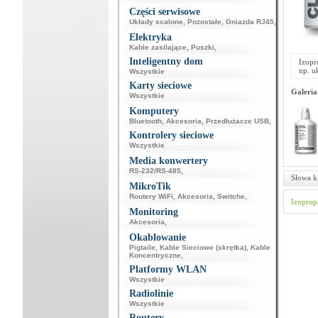
Części serwisowe
Układy scalone
,
Pozostałe
,
Gniazda RJ45
,
Elektryka
Kable zasilające
,
Puszki
,
Inteligentny dom
Izopr
np. u
Wszystkie
Karty sieciowe
Galeria
Wszystkie
Komputery
Bluetooth
,
Akcesoria
,
Przedłużacze USB
,
Kontrolery sieciowe
Wszystkie
Media konwertery
RS-232/RS-485
,
Słowa k
MikroTik
Routery WiFi
,
Akcesoria
,
Switche
,
Izoprop
Monitoring
Akcesoria
,
Okablowanie
Pigtaile
,
Kable Sieciowe (skrętka)
,
Kable
Koncentryczne
,
Platformy WLAN
Wszystkie
Radiolinie
Wszystkie
Routery