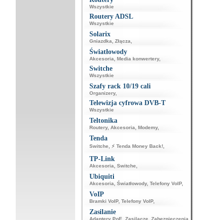
Wszystkie
Routery ADSL
Wszystkie
Solarix
Gniazdka
,
Złącza
,
Światłowody
Akcesoria
,
Media konwertery
,
Switche
Wszystkie
Szafy rack 10/19 cali
Organizery
,
Telewizja cyfrowa DVB-T
Wszystkie
Teltonika
Routery
,
Akcesoria
,
Modemy
,
Tenda
Switche
,
⚡ Tenda Money Back!
,
TP-Link
Akcesoria
,
Switche
,
Ubiquiti
Akcesoria
,
Światłowody
,
Telefony VoIP
,
VoIP
Bramki VoIP
,
Telefony VoIP
,
Zasilanie
Adaptery PoE
,
Zasilacze
,
Zabezpieczenia
,