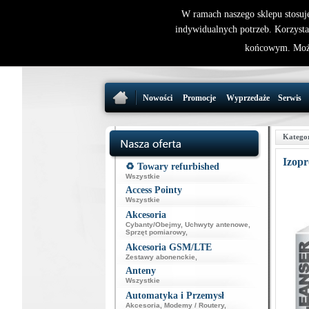
W ramach naszego sklepu stosuj
indywidualnych potrzeb. Korzysta
końcowym. Może
Nowości
Promocje
Wyprzedaże
Serwis
Katego
Izopr
♻️ Towary refurbished
Wszystkie
Access Pointy
Wszystkie
Akcesoria
Cybanty/Obejmy
,
Uchwyty antenowe
,
Sprzęt pomiarowy
,
Akcesoria GSM/LTE
Zestawy abonenckie
,
Anteny
Wszystkie
Automatyka i Przemysł
Akcesoria
,
Modemy / Routery
,