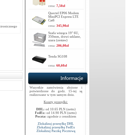
cena:
7,50zł
Quectel EP06 Modem
MiniPCI Express LTE
Cat6
cena:
345,90zł
ktronicznego
Szafa wisząca 19" 6U,
350mm, drzwi szklane,
szara (zestaw)
cena:
206,00zł
Tenda SG108
cena:
60,60zł
Wszystkie zamówienia złożone i
potwierdzone do godz. 15-tej są
realizowane w tym samym dniu.
Koszty przesyłki:
DHL:
od 10.65 PLN (netto)
FedEx:
od 14.90 PLN (netto)
Poczta:
zgodnie z cennikiem
Zlokalizuj przesyłkę DHL
Zlokalizuj przesyłkę FedEx
Zlokalizuj Paczkę Pocztową