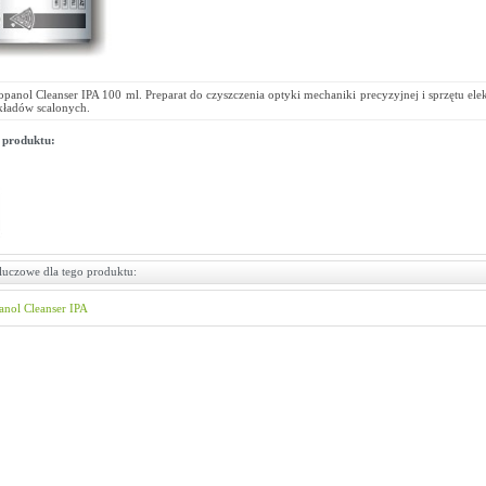
opanol Cleanser IPA 100 ml. Preparat do czyszczenia optyki mechaniki precyzyjnej i sprzętu ele
kładów scalonych.
 produktu:
luczowe dla tego produktu:
anol
Cleanser
IPA