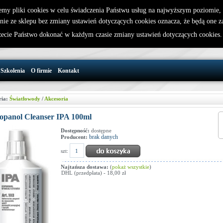
emy pliki cookies w celu świadczenia Państwu usług na najwyższym poziomie
nie ze sklepu bez zmiany ustawień dotyczących cookies oznacza, że będą one 
32 721 86 72
W koszyku jest 0 produktów(y)
cie Państwo dokonać w każdym czasie zmiany ustawień dotyczących cookies
support@wirelesslan.com.pl
Szkolenia
O firmie
Kontakt
ria:
Światłowody
/
Akcesoria
opanol Cleanser IPA 100ml
Dostępność:
dostępne
brak danych
Producent:
szt:
Najtańsza dostawa:
(
pokaż wszystkie
)
DHL (przedpłata) - 18,00 zł