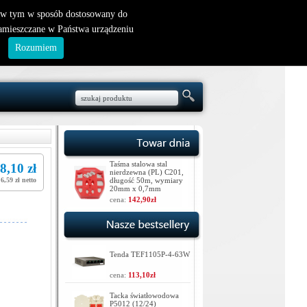
nowy klient
|
logowanie
, w tym w sposób dostosowany do
zamieszczane w Państwa urządzeniu
.
Rozumiem
Taśma stalowa stal
8,10 zł
nierdzewna (PL) C201,
6,59 zł netto
długość 50m, wymiary
20mm x 0,7mm
cena:
142,90zł
Tenda TEF1105P-4-63W
cena:
113,10zł
Tacka światłowodowa
P5012 (12/24)