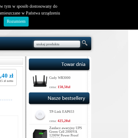
nowy klient
|
logowanie
, w tym w sposób dostosowany do
zamieszczane w Państwa urządzeniu
.
Rozumiem
,40 zł
Cudy WR3000
15 zł netto
cena:
150,50zł
TP-Link EAP653
cena:
425,20zł
Zasilacz awaryjny UPS
Green Cell 2000VA
1200W Power Proof