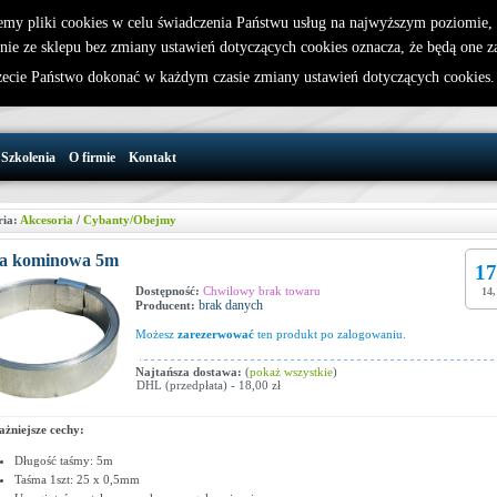
emy pliki cookies w celu świadczenia Państwu usług na najwyższym poziomie
nie ze sklepu bez zmiany ustawień dotyczących cookies oznacza, że będą one 
32 721 86 72
W koszyku jest 0 produktów(y)
cie Państwo dokonać w każdym czasie zmiany ustawień dotyczących cookies
support@wirelesslan.com.pl
Szkolenia
O firmie
Kontakt
ria:
Akcesoria
/
Cybanty/Obejmy
a kominowa 5m
17
Dostępność:
Chwilowy brak towaru
14,
brak danych
Producent:
Możesz
zarezerwować
ten produkt po zalogowaniu.
Najtańsza dostawa:
(
pokaż wszystkie
)
DHL (przedpłata) - 18,00 zł
żniejsze cechy:
Długość taśmy: 5m
Taśma 1szt: 25 x 0,5mm