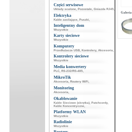
Części serwisowe
Układy scalone
,
Pozostałe
,
Gniazda RJ45
,
Galeria
Elektryka
Kable zasilające
,
Puszki
,
Inteligentny dom
Wszystkie
Karty sieciowe
Wszystkie
Komputery
Przedłużacze USB
,
Kontrolery
,
Akcesoria
,
Kontrolery sieciowe
Wszystkie
Media konwertery
PLC
,
RS-232/RS-485
,
MikroTik
Akcesoria
,
Routery WiFi
,
Monitoring
Akcesoria
,
Okablowanie
Kable Sieciowe (skrętka)
,
Patchcordy
,
Kable Koncentryczne
,
Platformy WLAN
Wszystkie
Radiolinie
Wszystkie
Routery