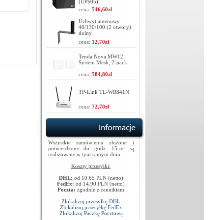
(UPS05)
cena:
546,60zł
Uchwyt antenowy
40/130/100 (2 otwory)
dolny
cena:
12,70zł
Tenda Nova MW12
System Mesh, 2-pack
cena:
584,80zł
TP-Link TL-WR841N
cena:
72,70zł
Wszystkie zamówienia złożone i
potwierdzone do godz. 15-tej są
realizowane w tym samym dniu.
Koszty przesyłki:
DHL:
od 10.65 PLN (netto)
FedEx:
od 14.90 PLN (netto)
Poczta:
zgodnie z cennikiem
Zlokalizuj przesyłkę DHL
Zlokalizuj przesyłkę FedEx
Zlokalizuj Paczkę Pocztową