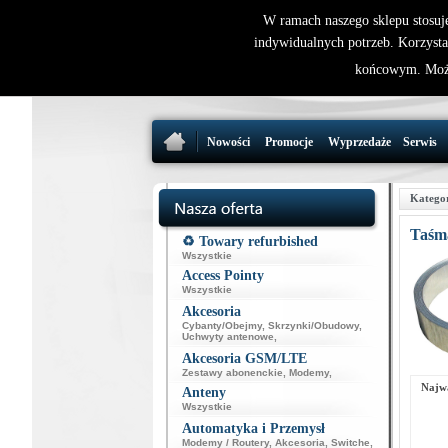
W ramach naszego sklepu stosuj
indywidualnych potrzeb. Korzysta
końcowym. Może
Nowości
Promocje
Wyprzedaże
Serwis
Katego
Taśm
♻️ Towary refurbished
Wszystkie
Access Pointy
Wszystkie
Akcesoria
Cybanty/Obejmy
,
Skrzynki/Obudowy
,
Uchwyty antenowe
,
Akcesoria GSM/LTE
Zestawy abonenckie
,
Modemy
,
Najwa
Anteny
Wszystkie
Automatyka i Przemysł
Modemy / Routery
,
Akcesoria
,
Switche
,