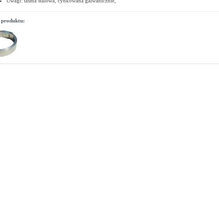
Uwagi: taśma stalowa, cynkowana galwanicznie,
 produktu: