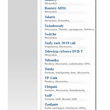
Wszystkie
Routery ADSL
Wszystkie
Solarix
Narzędzia
,
Gniazdka
,
Światłowody
Akcesoria
,
Tłumiki, sprzęgacze
,
Splittery
,
Switche
Wszystkie
Szafy rack 10/19 cali
Organizery
,
Akcesoria
,
Telewizja cyfrowa DVB-T
Wszystkie
Teltonika
Routery
,
Akcesoria
,
Lokalizatory GPS
,
Tenda
Switche
,
Inteligentny dom
,
Akcesoria
,
TP-Link
Routery
,
Akcesoria
,
Ubiquiti
Switche
,
Akcesoria
,
Światłowody
,
VoIP
Centrale VoIP
,
Bramki VoIP
,
Zasilanie
Kable zasilające
,
Zasilacze
,
UPSy
,