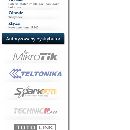
Baterie
,
Kable zasilające
,
Zasilacze
buforowe
,
Zdrowie
Wszystkie
Złącza
Keystone
,
Inne
,
RJ45
,