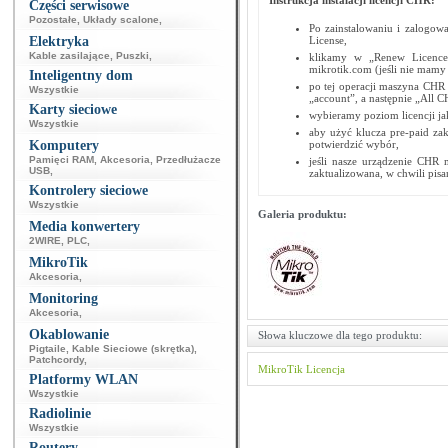
Instrukcja instalacji licencji CHR:
Części serwisowe
Pozostałe
,
Układy scalone
,
Po zainstalowaniu i zalogo
Elektryka
License,
Kable zasilające
,
Puszki
,
klikamy w „Renew Licence”
mikrotik.com (jeśli nie mamy 
Inteligentny dom
po tej operacji maszyna CHR 
Wszystkie
„account”, a następnie „All
Karty sieciowe
wybieramy poziom licencji jak
Wszystkie
aby użyć klucza pre-paid za
Komputery
potwierdzić wybór,
Pamięci RAM
,
Akcesoria
,
Przedłużacze
jeśli nasze urządzenie CHR m
USB
,
zaktualizowana, w chwili pisan
Kontrolery sieciowe
Wszystkie
Galeria produktu:
Media konwertery
2WIRE
,
PLC
,
MikroTik
Akcesoria
,
Monitoring
Akcesoria
,
Okablowanie
Słowa kluczowe dla tego produktu:
Pigtaile
,
Kable Sieciowe (skrętka)
,
Patchcordy
,
MikroTik
Licencja
Platformy WLAN
Wszystkie
Radiolinie
Wszystkie
Routery