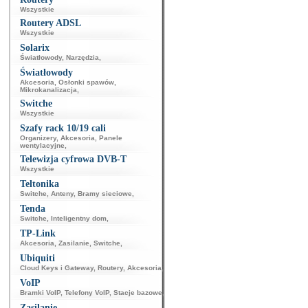
Wszystkie
Routery ADSL
Wszystkie
Solarix
Światłowody
,
Narzędzia
,
Światłowody
Akcesoria
,
Osłonki spawów
,
Mikrokanalizacja
,
Switche
Wszystkie
Szafy rack 10/19 cali
Organizery
,
Akcesoria
,
Panele
wentylacyjne
,
Telewizja cyfrowa DVB-T
Wszystkie
Teltonika
Switche
,
Anteny
,
Bramy sieciowe
,
Tenda
Switche
,
Inteligentny dom
,
TP-Link
Akcesoria
,
Zasilanie
,
Switche
,
Ubiquiti
Cloud Keys i Gateway
,
Routery
,
Akcesoria
,
VoIP
Bramki VoIP
,
Telefony VoIP
,
Stacje bazowe
,
Zasilanie