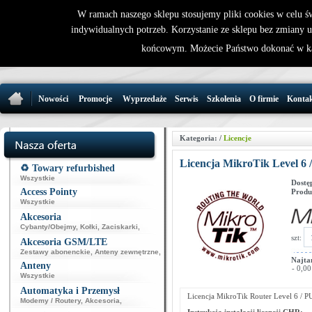
W ramach naszego sklepu stosujemy pliki cookies w celu 
indywidualnych potrzeb. Korzystanie ze sklepu bez zmiany 
32 721 86 
końcowym. Możecie Państwo dokonać w ka
support@wirele
Nowości
Promocje
Wyprzedaże
Serwis
Szkolenia
O firmie
Konta
Kategoria:
/
Licencje
Licencja MikroTik Level 6 
♻️ Towary refurbished
Wszystkie
Dostę
Access Pointy
Produ
Wszystkie
Akcesoria
Cybanty/Obejmy
,
Kołki
,
Zaciskarki
,
szt:
Akcesoria GSM/LTE
Zestawy abonenckie
,
Anteny zewnętrzne
,
Najta
Anteny
- 0,00
Wszystkie
Automatyka i Przemysł
Licencja MikroTik Router Level 6 / PU
Modemy / Routery
,
Akcesoria
,