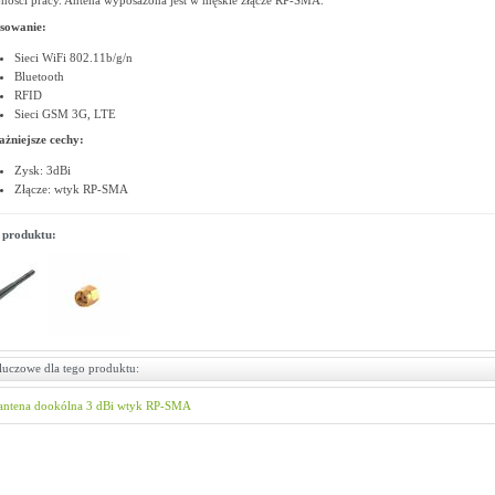
ności pracy. Antena wyposażona jest w męskie złącze RP-SMA.
sowanie:
Sieci WiFi 802.11b/g/n
Bluetooth
RFID
Sieci GSM 3G, LTE
żniejsze cechy:
Zysk: 3dBi
Złącze: wtyk RP-SMA
 produktu:
luczowe dla tego produktu:
antena dookólna
3 dBi
wtyk RP-SMA