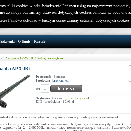
emy pliki cookies w celu świadczenia Państwu usług na najwyższym poziomie
nie ze sklepu bez zmiany ustawień dotyczących cookies oznacza, że będą one 
32 721 86 72
W koszyku jest 0 produktów(y)
cie Państwo dokonać w każdym czasie zmiany ustawień dotyczących cookies
support@wirelesslan.com.pl
Szkolenia
O firmie
Kontakt
ria:
Akcesoria GSM/LTE
/
Anteny wewnętrzne
a dla AP 3 dBi
Dostępność:
dostępne
brak danych
Producent:
szt:
Najtańsza dostawa:
(
pokaż wszystkie
)
DHL (przedpłata) - 18,00 zł
antenka do stosowania z urządzeniami wyposażonymi w gniazda rp-sma (standardowe).
a dookólna przeznaczona do zastosowań wewnątrz budynków, o zysku energetycznym 3 dBi w
 częstotliwości 2,4-2,4835GHz, umożliwiając rozszerzenie zasięgu transmisji bezprzewodo