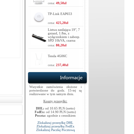
cena:
49,50zł
TP-Link EAP653
cena:
425,20zł
Listwa zasilająca 19", 7
gniazd, 1.8m, z
wyłącznikiem i zabezp.
SPD 10kVA, czarna
cena:
80,20zł
Tenda 4G06C
cena:
237,40zł
Wszystkie zamówienia złożone i
potwierdzone do godz. 15-tej są
realizowane w tym samym dniu.
Koszty przesyłki:
DHL:
od 10.65 PLN (netto)
FedEx:
od 14.90 PLN (netto)
Poczta:
zgodnie z cennikiem
Zlokalizuj przesyłkę DHL
Zlokalizuj przesyłkę FedEx
Zlokalizuj Paczkę Pocztową