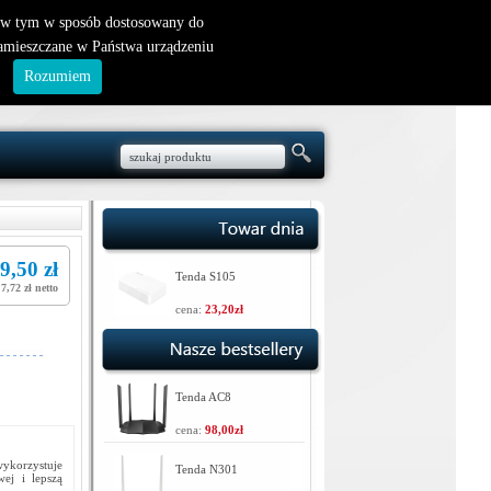
nowy klient
|
logowanie
, w tym w sposób dostosowany do
zamieszczane w Państwa urządzeniu
.
Rozumiem
9,50 zł
Tenda S105
7,72 zł netto
cena:
23,20zł
Tenda AC8
cena:
98,00zł
ykorzystuje
Tenda N301
wej i lepszą