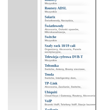
Wszystkie
Routery ADSL
Wszystkie
Solarix
Światłowody
,
Narzędzia
,
Światłowody
Akcesoria
,
Osłonki spawów
,
Mikrokanalizacja
,
Switche
Wszystkie
Szafy rack 10/19 cali
Organizery
,
Akcesoria
,
Panele
wentylacyjne
,
Telewizja cyfrowa DVB-T
Wszystkie
Teltonika
Switche
,
Anteny
,
Bramy sieciowe
,
Tenda
Switche
,
Inteligentny dom
,
TP-Link
Akcesoria
,
Zasilanie
,
Switche
,
Ubiquiti
Cloud Keys i Gateway
,
Routery
,
Akcesoria
,
VoIP
Bramki VoIP
,
Telefony VoIP
,
Stacje bazowe
,
Zasilanie