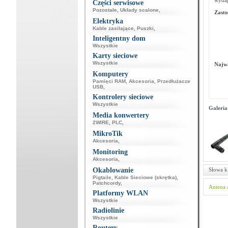
wydaj
Części serwisowe
Pozostałe
,
Układy scalone
,
Zasto
Elektryka
Kable zasilające
,
Puszki
,
Inteligentny dom
Wszystkie
Karty sieciowe
Wszystkie
Najwa
Komputery
Pamięci RAM
,
Akcesoria
,
Przedłużacze
USB
,
Kontrolery sieciowe
Wszystkie
Galeria
Media konwertery
2WIRE
,
PLC
,
MikroTik
Akcesoria
,
Monitoring
Akcesoria
,
Okablowanie
Słowa k
Pigtaile
,
Kable Sieciowe (skrętka)
,
Patchcordy
,
Antena
Platformy WLAN
Wszystkie
Radiolinie
Wszystkie
Routery