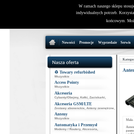
W ramach naszego sklepu stosuj
indywidualnych potrzeb. Korzysta
końcowym. Może
Nowości
Promocje
Wyprzedaże
Serwis
Katego
Anten
♻️ Towary refurbished
Wszystkie
Access Pointy
Wszystkie
Akcesoria
Cybanty/Obejmy
,
Kołki
,
Zaciskarki
,
Akcesoria GSM/LTE
Zestawy abonenckie
,
Anteny zewnętrzne
,
Anteny
Wszystkie
Mała 
Automatyka i Przemysł
Anten
Modemy / Routery
,
Akcesoria
,
pasmo