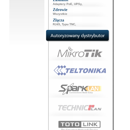
Adaptery PoE
,
UPSy
,
Zdrowie
Wszystkie
Złącza
RJ45
,
Typu TNC
,