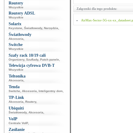
Routery
Wszystkie
Załączniki dla tego produktu:
Routery ADSL
Wszystkie
AirMax-Sector-5G-xx-xx_datasheet.
Solarix
Keystone
,
Światłowody
,
Narzędzia
,
Światłowody
Akcesoria
,
Switche
Wszystkie
Szafy rack 10/19 cali
Organizery
,
Szuflady
,
Patch panele
,
Telewizja cyfrowa DVB-T
Wszystkie
Teltonika
Akcesoria
,
Tenda
Switche
,
Akcesoria
,
Inteligentny dom
,
TP-Link
Akcesoria
,
Routery
,
Ubiquiti
Światłowody
,
Akcesoria
,
VoIP
Centrale VoIP
,
Zasilanie