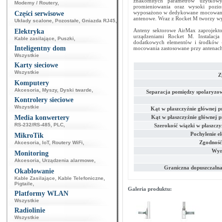
znakomitych parametrów użytkowyc
Modemy / Routery
,
promieniowania oraz wysoki pozio
wyposażono w dedykowane mocowania 
Części serwisowe
antenowe. Wraz z Rocket M tworzy wys
Układy scalone
,
Pozostałe
,
Gniazda RJ45
,
Anteny sektorowe AirMax zaprojekt
Elektryka
urządzeniami Rocket M. Instalacj
Kable zasilające
,
Puszki
,
dodatkowych elementów i środków
Inteligentny dom
mocowania zastosowane przy antenach
Wszystkie
Karty sieciowe
Wszystkie
Z
Komputery
Akcesoria
,
Myszy
,
Dyski twarde
,
Separacja pomiędzy spolaryzo
Kontrolery sieciowe
Wszystkie
Kąt w płaszczyźnie głównej 
Media konwertery
Kąt w płaszczyźnie głównej 
RS-232/RS-485
,
PLC
,
Szerokość wiązki w płaszczy
Pochylenie e
MikroTik
Zgodność
Akcesoria
,
IoT
,
Routery WiFi
,
Wym
Monitoring
Akcesoria
,
Urządzenia alarmowe
,
Graniczna dopuszczalna
Okablowanie
Kable Zasilające
,
Kable Telefoniczne
,
Pigtaile
,
Galeria produktu:
Platformy WLAN
Wszystkie
Radiolinie
Wszystkie