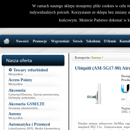
W ramach naszego sklepu stosujemy pliki cookies w celu 
indywidualnych potrzeb. Korzystanie ze sklepu bez zmiany 
32 721 86 
końcowym. Możecie Państwo dokonać w ka
support@wirele
Nowości
Promocje
Wyprzedaże
Serwis
Szkolenia
O firmie
Konta
Kategoria:
Anteny
/
Ubiquiti (AM-5G17-90) Air
♻️ Towary refurbished
Wszystkie
Dostę
Access Pointy
Produ
Wszystkie
Akcesoria
Cybanty/Obejmy
,
Sprzęt pomiarowy
,
Uchwyty antenowe
,
szt:
Akcesoria GSM/LTE
Zestawy abonenckie
,
Najta
DHL (p
Anteny
Wszystkie
Dualne anteny sektorowe AirMax zap
Automatyka i Przemysł
standard 802.11n. Zastosowanie naj
Lokalizatory GPS
,
Media konwertery
,