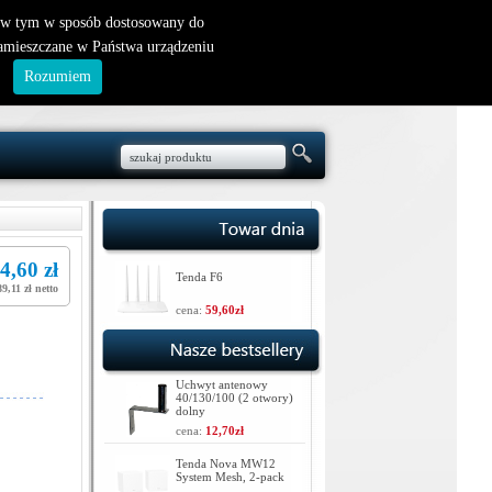
nowy klient
|
logowanie
, w tym w sposób dostosowany do
zamieszczane w Państwa urządzeniu
.
Rozumiem
4,60 zł
Tenda F6
89,11 zł netto
cena:
59,60zł
Uchwyt antenowy
40/130/100 (2 otwory)
dolny
cena:
12,70zł
Tenda Nova MW12
System Mesh, 2-pack