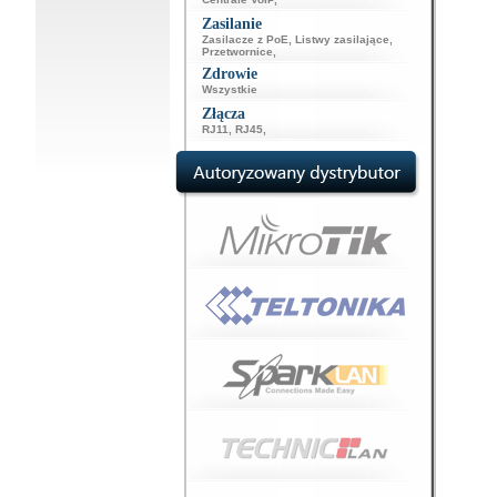
Zasilanie
Zasilacze z PoE
,
Listwy zasilające
,
Przetwornice
,
Zdrowie
Wszystkie
Złącza
RJ11
,
RJ45
,