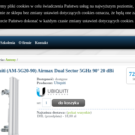
emy pliki cookies w celu świadczenia Państwu usług na najwyższym poziomie
nie ze sklepu bez zmiany ustawień dotyczących cookies oznacza, że będą one 
32 721 86 72
W koszyku jest 0 produktów(y)
cie Państwo dokonać w każdym czasie zmiany ustawień dotyczących cookies
support@wirelesslan.com.pl
Szkolenia
O firmie
Kontakt
ria:
Anteny
/
iti (AM-5G20-90) Airmax Dual Sector 5GHz 90° 20 dBi
72
Dostępność:
dostępne
5
Ubiquiti
Producent:
szt:
Najtańsza dostawa:
(
pokaż wszystkie
)
DHL (przedpłata) - 18,00 zł