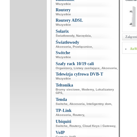
Wszystkie
Routery
Wszystkie
Routery ADSL
Wszystkie
Solarix
Światłowody
,
Narzędzia
,
Załączni
Światłowody
Akcesoria
,
Przełącznice
,
AirM
Switche
Wszystkie
Szafy rack 10/19 cali
Organizery
,
Listwy zasilające
,
Akcesoria
,
Telewizja cyfrowa DVB-T
Wszystkie
Teltonika
Bramy sieciowe
,
Modemy
,
Lokalizatory
GPS
,
Tenda
Switche
,
Akcesoria
,
Inteligentny dom
,
TP-Link
Akcesoria
,
Routery
,
Ubiquiti
Switche
,
Routery
,
Cloud Keys i Gateway
,
VoIP
Centrale VoIP
,