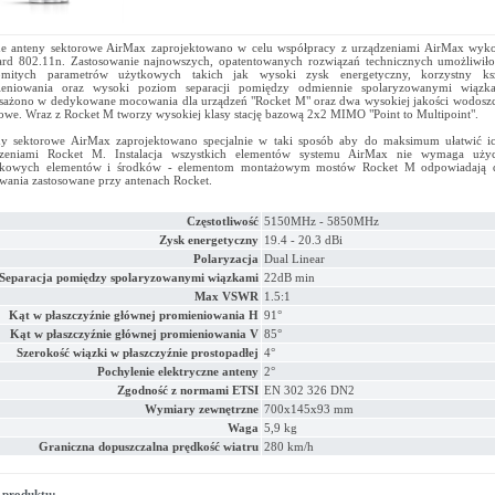
e anteny sektorowe AirMax zaprojektowano w celu współpracy z urządzeniami AirMax wyko
ard 802.11n. Zastosowanie najnowszych, opatentowanych rozwiązań technicznych umożliwił
omitych parametrów użytkowych takich jak wysoki zysk energetyczny, korzystny ksz
ieniowania oraz wysoki poziom separacji pomiędzy odmiennie spolaryzowanymi wiązk
ażono w dedykowane mocowania dla urządzeń "Rocket M" oraz dwa wysokiej jakości wodoszc
owe. Wraz z Rocket M tworzy wysokiej klasy stację bazową 2x2 MIMO "Point to Multipoint".
y sektorowe AirMax zaprojektowano specjalnie w taki sposób aby do maksimum ułatwić i
dzeniami Rocket M. Instalacja wszystkich elementów systemu AirMax nie wymaga uży
tkowych elementów i środków - elementom montażowym mostów Rocket M odpowiadają 
ania zastosowane przy antenach Rocket.
Częstotliwość
5150MHz - 5850MHz
Zysk energetyczny
19.4 - 20.3 dBi
Polaryzacja
Dual Linear
Separacja pomiędzy spolaryzowanymi wiązkami
22dB min
Max VSWR
1.5:1
Kąt w płaszczyźnie głównej promieniowania H
91°
Kąt w płaszczyźnie głównej promieniowania V
85°
Szerokość wiązki w płaszczyźnie prostopadłej
4°
Pochylenie elektryczne anteny
2°
Zgodność z normami ETSI
EN 302 326 DN2
Wymiary zewnętrzne
700x145x93 mm
Waga
5,9 kg
Graniczna dopuszczalna prędkość wiatru
280 km/h
 produktu: