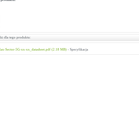
ki dla tego produktu:
ax-Sector-5G-xx-xx_datasheet.pdf (2.18 MB)
- Specyfikacja