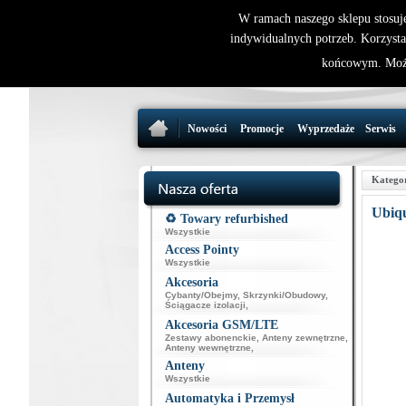
W ramach naszego sklepu stosuj
indywidualnych potrzeb. Korzysta
końcowym. Może
Nowości
Promocje
Wyprzedaże
Serwis
Katego
Ubiqu
♻️ Towary refurbished
Wszystkie
Access Pointy
Wszystkie
Akcesoria
Cybanty/Obejmy
,
Skrzynki/Obudowy
,
Ściągacze izolacji
,
Akcesoria GSM/LTE
Zestawy abonenckie
,
Anteny zewnętrzne
,
Anteny wewnętrzne
,
Anteny
Wszystkie
Automatyka i Przemysł