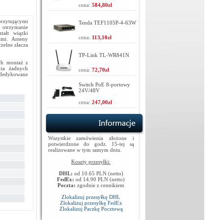
cena:
584,80zł
rzytującymi
Tenda TEF1105P-4-63W
o otrzymanie
tałt wiązki
cena:
113,10zł
ami. Anteny
zelne złacza
TP-Link TL-WR841N
ch montaż z
cia żadnych
cena:
72,70zł
dedykowane
Switch PoE 8-portowy
24V/48V
cena:
247,00zł
Wszystkie zamówienia złożone i
potwierdzone do godz. 15-tej są
realizowane w tym samym dniu.
Koszty przesyłki:
DHL:
od 10.65 PLN (netto)
FedEx:
od 14.90 PLN (netto)
Poczta:
zgodnie z cennikiem
Zlokalizuj przesyłkę DHL
Zlokalizuj przesyłkę FedEx
Zlokalizuj Paczkę Pocztową