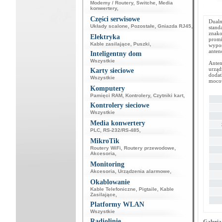
Modemy / Routery
,
Switche
,
Media
konwertery
,
Części serwisowe
Dualn
Układy scalone
,
Pozostałe
,
Gniazda RJ45
,
stand
znak
Elektryka
prom
Kable zasilające
,
Puszki
,
wypos
anten
Inteligentny dom
Wszystkie
Anten
urzą
Karty sieciowe
doda
Wszystkie
mocow
Komputery
Pamięci RAM
,
Kontrolery
,
Czytniki kart
,
Kontrolery sieciowe
Wszystkie
Media konwertery
PLC
,
RS-232/RS-485
,
MikroTik
Routery WiFi
,
Routery przewodowe
,
Akcesoria
,
Monitoring
Akcesoria
,
Urządzenia alarmowe
,
Okablowanie
Kable Telefoniczne
,
Pigtaile
,
Kable
Zasilające
,
Platformy WLAN
Wszystkie
Radiolinie
Galeria