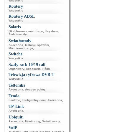
Wszystkie
Routery
Wszystkie
Routery ADSL
Wszystkie
Solarix
Okablowanie miedziane
,
Keystone
,
Światłowody
,
Światłowody
Akcesoria
,
Osłonki spawów
,
Mikrokanalizacja
,
Switche
Wszystkie
Szafy rack 10/19 cali
Organizery
,
Akcesoria
,
Półki
,
Telewizja cyfrowa DVB-T
Wszystkie
Teltonika
Akcesoria
,
Access pointy
,
Tenda
Switche
,
Inteligentny dom
,
Akcesoria
,
TP-Link
Akcesoria
,
Ubiquiti
Akcesoria
,
Monitoring
,
Światłowody
,
VoIP
Telefony VoIP
,
Stacje bazowe
,
Centrale