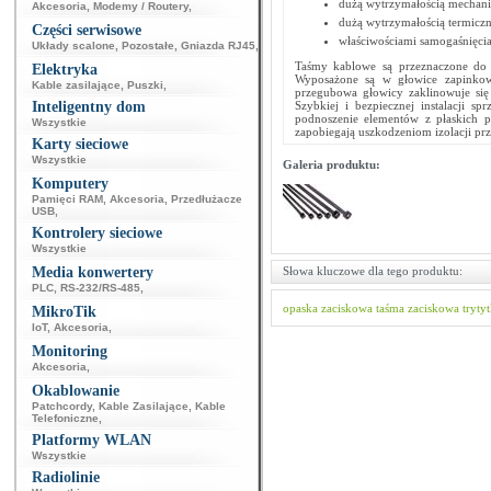
dużą wytrzymałością mechani
Akcesoria
,
Modemy / Routery
,
dużą wytrzymałością termicz
Części serwisowe
właściwościami samogaśnięci
Układy scalone
,
Pozostałe
,
Gniazda RJ45
,
Taśmy kablowe są przeznaczone do 
Elektryka
Wyposażone są w głowice zapinkowe 
Kable zasilające
,
Puszki
,
przegubowa głowicy zaklinowuje się 
Inteligentny dom
Szybkiej i bezpiecznej instalacji sp
podnoszenie elementów z płaskich po
Wszystkie
zapobiegają uszkodzeniom izolacji p
Karty sieciowe
Wszystkie
Galeria produktu:
Komputery
Pamięci RAM
,
Akcesoria
,
Przedłużacze
USB
,
Kontrolery sieciowe
Wszystkie
Media konwertery
Słowa kluczowe dla tego produktu:
PLC
,
RS-232/RS-485
,
opaska zaciskowa
taśma zaciskowa
tryty
MikroTik
IoT
,
Akcesoria
,
Monitoring
Akcesoria
,
Okablowanie
Patchcordy
,
Kable Zasilające
,
Kable
Telefoniczne
,
Platformy WLAN
Wszystkie
Radiolinie