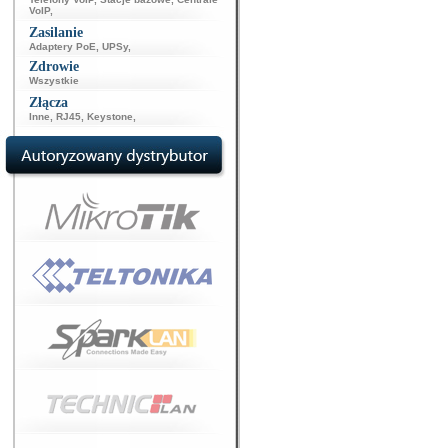
VoIP
,
Zasilanie
Adaptery PoE
,
UPSy
,
Zdrowie
Wszystkie
Złącza
Inne
,
RJ45
,
Keystone
,