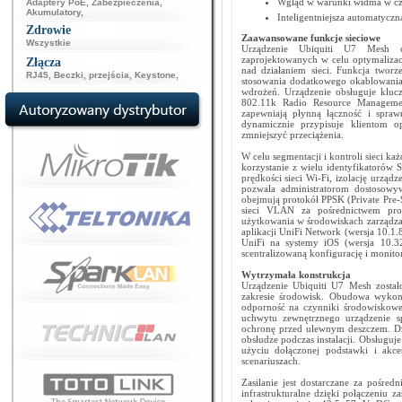
Wgląd w warunki widma w cz
Adaptery PoE
,
Zabezpieczenia
,
Akumulatory
,
Inteligentniejsza automatyczn
Zdrowie
Zaawansowane funkcje sieciowe
Wszystkie
Urządzenie Ubiquiti U7 Mesh of
zaprojektowanych w celu optymalizacj
Złącza
nad działaniem sieci. Funkcja tworz
RJ45
,
Beczki, przejścia
,
Keystone
,
stosowania dodatkowego okablowania 
wdrożeń. Urządzenie obsługuje kluc
802.11k Radio Resource Manageme
zapewniają płynną łączność i spra
dynamicznie przypisuje klientom o
zmniejszyć przeciążenia.
W celu segmentacji i kontroli sieci k
korzystanie z wielu identyfikatorów 
prędkości sieci Wi-Fi, izolację urząd
pozwala administratorom dostosowyw
obejmują protokół PPSK (Private Pre
sieci VLAN za pośrednictwem pro
użytkowania w środowiskach zarządza
aplikacji UniFi Network (wersja 10.1.
UniFi na systemy iOS (wersja 10.32
scentralizowaną konfigurację i monito
Wytrzymała konstrukcja
Urządzenie Ubiquiti U7 Mesh zostało
zakresie środowisk. Obudowa wykon
odporność na czynniki środowiskow
uchwytu zewnętrznego urządzenie s
ochronę przed ulewnym deszczem. Dz
obsłudze podczas instalacji. Obsługuje
użyciu dołączonej podstawki i akc
scenariuszach.
Zasilanie jest dostarczane za pośre
infrastrukturalne dzięki połączeniu z