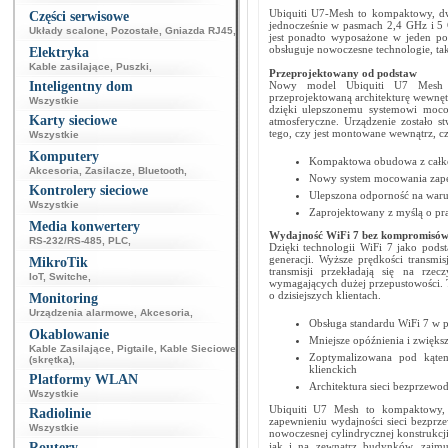
Ubiquiti U7-Mesh to kompaktowy, dw
Części serwisowe
jednocześnie w pasmach 2,4 GHz i 5 
Układy scalone
,
Pozostałe
,
Gniazda RJ45
,
jest ponadto wyposażone w jeden po
obsługuje nowoczesne technologie, t
Elektryka
Kable zasilające
,
Puszki
,
Przeprojektowany od podstaw
Inteligentny dom
Nowy model Ubiquiti U7 Mesh za
przeprojektowaną architekturę wewnętrzn
Wszystkie
dzięki ulepszonemu systemowi mocow
Karty sieciowe
atmosferyczne. Urządzenie zostało s
tego, czy jest montowane wewnątrz, c
Wszystkie
Komputery
Kompaktowa obudowa z całko
Akcesoria
,
Zasilacze
,
Bluetooth
,
Nowy system mocowania zapew
Kontrolery sieciowe
Ulepszona odporność na waru
Wszystkie
Zaprojektowany z myślą o pr
Media konwertery
Wydajność WiFi 7 bez kompromisó
RS-232/RS-485
,
PLC
,
Dzięki technologii WiFi 7 jako pod
generacji. Wyższe prędkości transmis
MikroTik
transmisji przekładają się na rzec
IoT
,
Switche
,
wymagających dużej przepustowości. T
o dzisiejszych klientach.
Monitoring
Urządzenia alarmowe
,
Akcesoria
,
Obsługa standardu WiFi 7 w 
Okablowanie
Mniejsze opóźnienia i zwięks
Kable Zasilające
,
Pigtaile
,
Kable Sieciowe
Zoptymalizowana pod kąte
(skrętka)
,
klienckich
Platformy WLAN
Architektura sieci bezprzewo
Wszystkie
Ubiquiti U7 Mesh to kompaktowy, 
Radiolinie
zapewnieniu wydajności sieci bezprz
Wszystkie
nowoczesnej cylindrycznej konstrukcj
Routery
jak i na zewnątrz budynków, zajmu