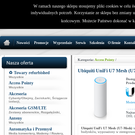
W ramach naszego sklepu stosujemy pliki cookies w celu 
indywidualnych potrzeb. Korzystanie ze sklepu bez zmiany 
32 721 86 
końcowym. Możecie Państwo dokonać w ka
support@wirele
Nowości
Promocje
Wyprzedaże
Serwis
Szkolenia
O firmie
Konta
Kategoria:
Access Pointy
/
Ubiquiti UniFi U7 Mesh (U
♻️ Towary refurbished
Wszystkie
Dostę
Access Pointy
Produ
Wszystkie
Akcesoria
Cybanty/Obejmy
,
Zaciskarki
,
Ściągacze
izolacji
,
Może
Akcesoria GSM/LTE
Zestawy abonenckie
,
Rozgałęźniki
,
Najta
DHL (p
Anteny
Wszystkie
Ubiquiti UniFi U7 Mesh (U7-Mesh)
t
Automatyka i Przemysł
budynków, wyposażony w zintegrowany
Media konwertery
,
Modemy / Routery
,