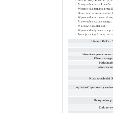
Obszar pokrycia 140 m² (1,500
Maksymalna liczba klientów:
Wsparcie dla zasilania przez 
Odporność na warunki atmosf
Wsparcie dla bezprzewodowe
Maksymalne zużycie energii:
W zestawie adapter PoE
Wsparcie dla dynamicznie 
Izolacja sieci gościnnej i izol
Ubiquiti UniFi U
Strumienie przestrzenne 
Obszar zasięgu
Maksymalna
Połączenie n
Klasa szczelności 
Wydajność i parametry radio
Maksymalna prę
Zysk anten