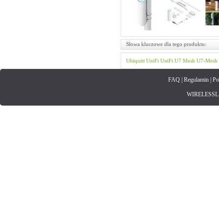
Słowa kluczowe dla tego produktu:
Ubiquiti
UniFi
UniFi U7 Mesh
U7-Mesh
FAQ
|
Regulamin
|
Po
WIRELESSLAN.