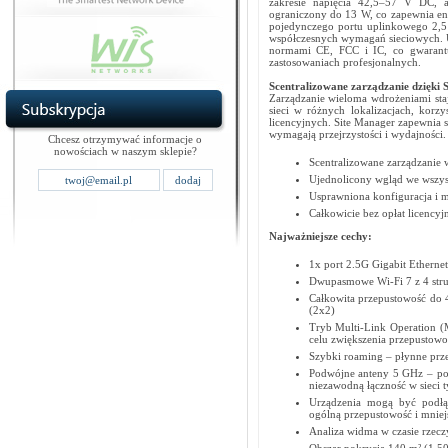
zakresie napięcia 42,5–57 V DC, 
ograniczony do 13 W, co zapewnia ene
pojedynczego portu uplinkowego 2,5
współczesnych wymagań sieciowych. Ur
normami CE, FCC i IC, co gwarantu
zastosowaniach profesjonalnych.
Scentralizowane zarządzanie dzięki 
Zarządzanie wieloma wdrożeniami staj
sieci w różnych lokalizacjach, korzy
licencyjnych. Site Manager zapewnia s
wymagają przejrzystości i wydajności.
Chcesz otrzymywać informacje o
nowościach w naszym sklepie?
Scentralizowane zarządzanie 
Ujednolicony wgląd we wszys
Usprawniona konfiguracja i 
Całkowicie bez opłat licencyj
Najważniejsze cechy:
1x port 2.5G Gigabit Etherne
Dwupasmowe Wi-Fi 7 z 4 str
Całkowita przepustowość do 
(2x2)
Tryb Multi-Link Operation 
celu zwiększenia przepustowo
Szybki roaming – płynne prz
Podwójne anteny 5 GHz – poł
niezawodną łączność w sieci 
Urządzenia mogą być podłą
ogólną przepustowość i mniej
Analiza widma w czasie rzec