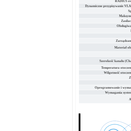
RADIUS ov
Dynamiczne przypisywanie VL
S
Maksyma
Zasila
Obsługiwa
Zarządzan
Materiał o
Szerokość kanału (Ch
Temperatura otoczen
Wilgotność otoczen
Z
Oprogramowanie i wymag
Wymagania system
A