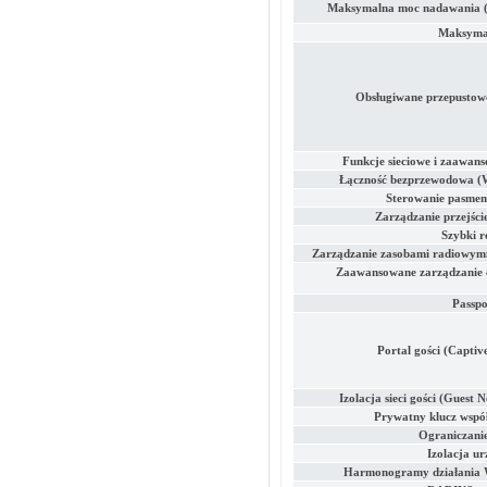
Maksymalna moc nadawania 
Maksymal
Obsługiwane przepustowo
Funkcje sieciowe i zaawans
Łączność bezprzewodowa (W
Sterowanie pasmem
Zarządzanie przejści
Szybki r
Zarządzanie zasobami radiowym
Zaawansowane zarządzanie c
Passpo
Portal gości (Captiv
Izolacja sieci gości (Guest 
Prywatny klucz wspó
Ograniczanie
Izolacja ur
Harmonogramy działania W