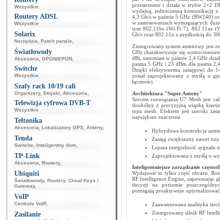
przestrzenne i działa w trybie 2×
Wszystkie
wydajną, jednoczesną komunikację z 
Routery ADSL
4,3 Gb/s w paśmie 5 GHz (BW240) ora
w zastosowaniach wymagających dużej
Wszystkie
tym 802.11be (Wi-Fi 7), 802.11ax (Wi
Solarix
Gb/s oraz 802.11n z prędkością do 30
Narzędzia
,
Patch panele
,
Zintegrowany system antenowy jest zo
Światłowody
GHz charakteryzuje się wzmocnieni
dBi, natomiast w paśmie 2,4 GHz dzi
Akcesoria
,
GPON/EPON
,
pasma 5 GHz i 23 dBm dla pasma 2,4 
Switche
Dzięki efektywnemu zasięgowi do 1
Wszystkie
został zaprojektowany z myślą o gę
łączności.
Szafy rack 10/19 cali
Organizery
,
Stojaki
,
Akcesoria
,
Architektura "Super Anteny"
Sercem rozwiązania U7 Mesh jest cał
Telewizja cyfrowa DVB-T
dookólny z precyzyjną wiązką kierun
Wszystkie
typu mesh. Efektem jest szeroki zas
największe znaczenie.
Teltonika
Akcesoria
,
Lokalizatory GPS
,
Anteny
,
Hybrydowa konstrukcja anten
Tenda
Zasięg zwiększony nawet trzy
Switche
,
Inteligentny dom
,
Lepsza integralność sygnału 
TP-Link
Zaprojektowana z myślą o wy
Akcesoria
,
Routery
,
Inteligentniejsze zarządzanie często
Ubiquiti
Wydajność to tylko część obrazu. Ro
RF Intelligence Engine, zapewniając g
Światłowody
,
Routery
,
Cloud Keys i
decyzji na poziomie poszczególnyc
Gateway
,
pomagają proaktywnie optymalizować w
VoIP
Centrale VoIP
,
Zaawansowana analityka siec
Zintegrowany silnik RF Intell
Zasilanie