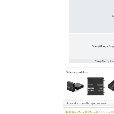
I
Specyfikacja fizy
Certyfikaty i z
Galeria produktu:
Słowa kluczowe dla tego produktu:
Teltonika
RUT286
RUT286AAAAA0
ro