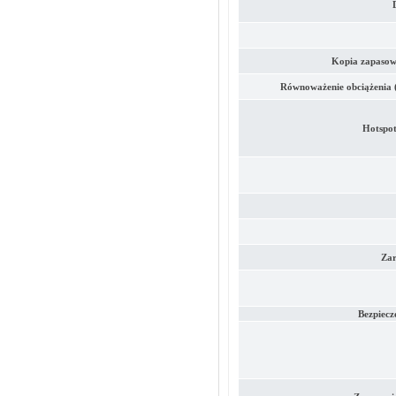
Kopia zapasowa
Równoważenie obciążenia 
Hotspot
Zar
Bezpiecz