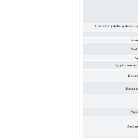
Charakterystyka systemu i s
Pami
Profi
S
Języki i narzęd
Kluczo
Złącza s
Wejś
Zasilan