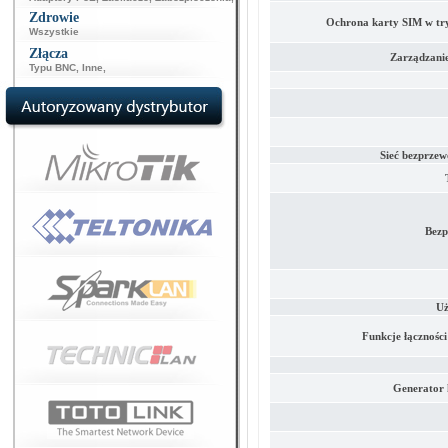
Zdrowie
Ochrona karty SIM w try
Wszystkie
Złącza
Zarządzani
Typu BNC
,
Inne
,
Sieć bezprzew
Bezp
Uż
Funkcje łącznośc
Generator