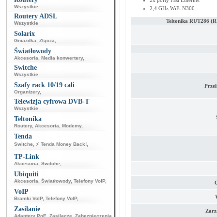
2x porty Fast Ethernet
Wszystkie
2,4 GHz WiFi N300
Routery ADSL
Teltonika RUT286 
Wszystkie
Solarix
Gniazdka
,
Złącza
,
Światłowody
Akcesoria
,
Media konwertery
,
Switche
Wszystkie
Szafy rack 10/19 cali
Przeł
Organizery
,
Telewizja cyfrowa DVB-T
Wszystkie
Teltonika
Routery
,
Akcesoria
,
Modemy
,
Tenda
Switche
,
⚡ Tenda Money Back!
,
TP-Link
Akcesoria
,
Switche
,
Ubiquiti
Akcesoria
,
Światłowody
,
Telefony VoIP
,
C
VoIP
Bramki VoIP
,
Telefony VoIP
,
Zasilanie
Zarz
Adaptery PoE
,
Zasilacze
,
Zabezpieczenia
,