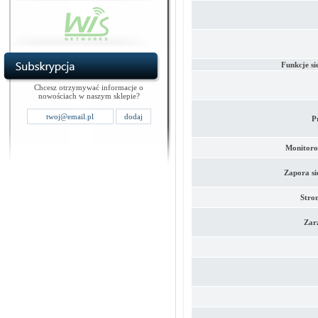
Funkcje si
Chcesz otrzymywać informacje o
nowościach w naszym sklepie?
P
Monitoro
Zapora si
Stron
Zar