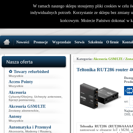
W ramach naszego sklepu stosujemy pliki cookies w celu 
indywidualnych potrzeb. Korzystanie ze sklepu bez zmiany 
32 721 86 
końcowym. Możecie Państwo dokonać w ka
support@wirele
Nowości
Promocje
Wyprzedaże
Serwis
Szkolenia
O firmie
Konta
Kategoria:
Akcesoria GSM/LTE
/
Zest
Teltonika RUT286 route
♻️ Towary refurbished
Wszystkie
Dostę
Access Pointy
Produ
Wszystkie
Akcesoria
Cybanty/Obejmy
,
Uchwyty antenowe
,
Sprzęt pomiarowy
,
szt:
Akcesoria GSM/LTE
Zestawy abonenckie
,
Najta
DHL (p
Anteny
Wszystkie
Teltonika RUT286 (RUT286AAAAA
Automatyka i Przemysł
zastosowań w obszarze IoT i M2M, z
Akcesoria
,
Modemy / Routery
,