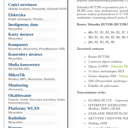
poprzez znormalizowaną platformę LT
Części serwisowe
Teltonika RUT286 wyposażona jest w 
Układy scalone
,
Pozostałe
,
Gniazda RJ45
,
DLMS oraz inne podstawowe protokoł
pinowe wejście przemysłowe 9–57 VDC 
Elektryka
zasilaniem i transmisją danych przez E
Kable zasilające
,
Puszki
,
Inteligentny dom
Router Teltonika RUT286 (RUT286A
Wszystkie
4G:
B1, B2, B3, B4, B5, B7,
Karty sieciowe
3G:
B1, B2, B4, B5, B6, B8,
Wszystkie
2G:
B2, B3, B5, B8
Komputery
Zawartość zestawu:
Bluetooth
,
Akcesoria
,
Przedłużacze USB
,
Kontrolery sieciowe
Router RUT286
Wszystkie
2-pinowy złącze zasilania
Media konwertery
Złącze 2x3PIN -
Teltonika P
RS-232/RS-485
,
1x klucz sześciokątny HEX
MikroTik
Zestaw adaptera SIM -
Telton
Routery WiFi
,
Akcesoria
,
Switche
,
QSG (Przewodnik szybkiego s
Monitoring
Pudełko do pakowania
Akcesoria
,
Najważniejsze cechy:
Okablowanie
Pigtaile
,
Kable Sieciowe (skrętka)
,
Kable
GLOBALNE LTE – Zapewnij ni
Koncentryczne
,
INTERFEJSY SZEREGOWE – Int
Platformy WLAN
Modbus, DNP3 i DLMS
Wszystkie
ZASILANIE PRZEMYSŁOWE – S
Radiolinie
AKTYWNE I PASYWNE POE – Up
Wszystkie
Obsługa eSIM
Routery