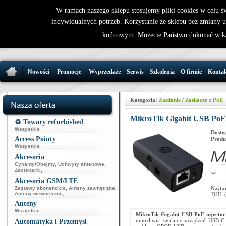
W ramach naszego sklepu stosujemy pliki cookies w celu 
indywidualnych potrzeb. Korzystanie ze sklepu bez zmiany 
32 721 86 
końcowym. Możecie Państwo dokonać w ka
support@wirele
Nowości
Promocje
Wyprzedaże
Serwis
Szkolenia
O firmie
Konta
Kategoria:
Zasilanie
/
Zasilacze z PoE
MikroTik Gigabit USB PoE
♻️ Towary refurbished
Wszystkie
Dostę
Access Pointy
Produ
Wszystkie
Akcesoria
Cybanty/Obejmy
,
Uchwyty antenowe
,
Zaciskarki
,
szt:
Akcesoria GSM/LTE
Zestawy abonenckie
,
Anteny zewnętrzne
,
Najta
Anteny wewnętrzne
,
DHL (p
Anteny
Wszystkie
MikroTik Gigabit USB PoE inject
umożliwia zasilanie urządzeń USB-
Automatyka i Przemysł