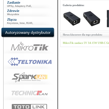
Zasilanie
Galeria produktu:
UPSy
,
Adaptery PoE
,
Zdrowie
Wszystkie
Złącza
Keystone
,
Inne
,
RJ45
,
Słowa kluczowe dla tego produktu:
MikroTik
zasilacz
5V 3A 15W
USB-C
Gi