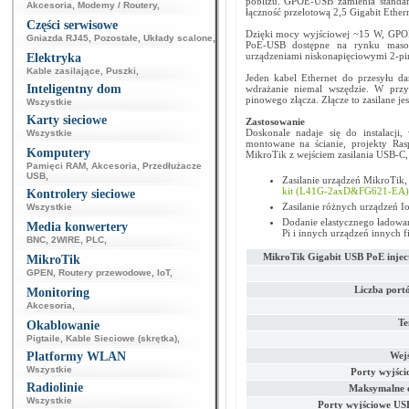
pobliżu. GPOE-USB zamienia standar
Akcesoria
,
Modemy / Routery
,
łączność przelotową 2,5 Gigabit Ethern
Części serwisowe
Dzięki mocy wyjściowej ~15 W, GPOE
Gniazda RJ45
,
Pozostałe
,
Układy scalone
,
PoE-USB dostępne na rynku masow
urządzeniami niskonapięciowymi 2-pi
Elektryka
Kable zasilające
,
Puszki
,
Jeden kabel Ethernet do przesyłu dan
Inteligentny dom
wdrażanie niemal wszędzie. W prz
pinowego złącza. Złącze to zasilane je
Wszystkie
Karty sieciowe
Zastosowanie
Doskonale nadaje się do instalacji,
Wszystkie
montowane na ścianie, projekty Rasp
Komputery
MikroTik z wejściem zasilania USB-C, 
Pamięci RAM
,
Akcesoria
,
Przedłużacze
USB
,
Zasilanie urządzeń MikroTik,
kit (L41G-2axD&FG621-EA)
Kontrolery sieciowe
Zasilanie różnych urządzeń I
Wszystkie
Dodanie elastycznego ładowan
Media konwertery
Pi i innych urządzeń innych f
BNC
,
2WIRE
,
PLC
,
MikroTik Gigabit USB PoE inje
MikroTik
GPEN
,
Routery przewodowe
,
IoT
,
Liczba port
Monitoring
Akcesoria
,
Te
Okablowanie
Pigtaile
,
Kable Sieciowe (skrętka)
,
Platformy WLAN
Wejś
Wszystkie
Porty wyjśc
Radiolinie
Maksymalne c
Wszystkie
Porty wyjściowe US