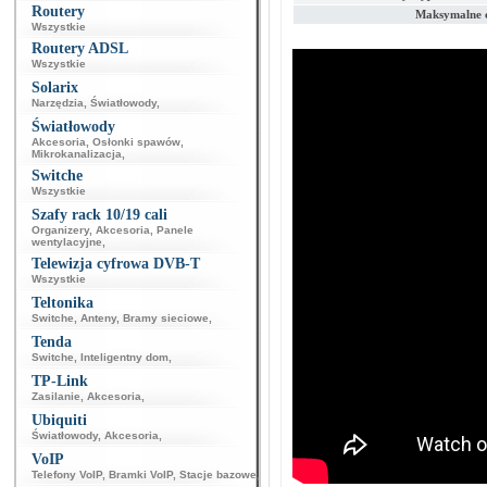
Routery
Maksymalne c
Wszystkie
Routery ADSL
Wszystkie
Solarix
Narzędzia
,
Światłowody
,
Światłowody
Akcesoria
,
Osłonki spawów
,
Mikrokanalizacja
,
Switche
Wszystkie
Szafy rack 10/19 cali
Organizery
,
Akcesoria
,
Panele
wentylacyjne
,
Telewizja cyfrowa DVB-T
Wszystkie
Teltonika
Switche
,
Anteny
,
Bramy sieciowe
,
Tenda
Switche
,
Inteligentny dom
,
TP-Link
Zasilanie
,
Akcesoria
,
Ubiquiti
Światłowody
,
Akcesoria
,
VoIP
Telefony VoIP
,
Bramki VoIP
,
Stacje bazowe
,