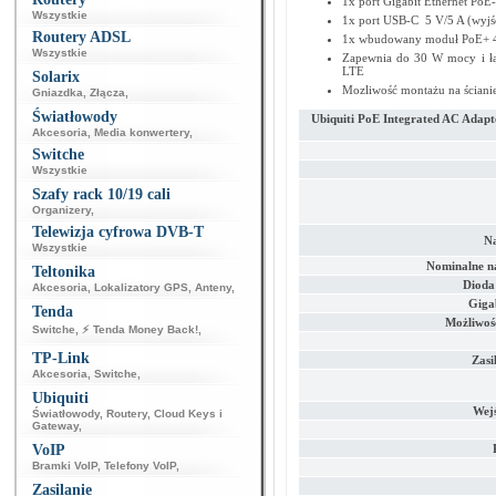
1x port Gigabit Ethernet PoE-
Wszystkie
1x port USB-C 5 V/5 A (wyjś
Routery ADSL
1x wbudowany moduł PoE+ 48
Wszystkie
Zapewnia do 30 W mocy i łąc
LTE
Solarix
Mozliwość montażu na ścianie
Gniazdka
,
Złącza
,
Światłowody
Ubiquiti PoE Integrated AC Ada
Akcesoria
,
Media konwertery
,
Switche
Wszystkie
Szafy rack 10/19 cali
Organizery
,
Telewizja cyfrowa DVB-T
Na
Wszystkie
Nominalne na
Teltonika
Dioda
Akcesoria
,
Lokalizatory GPS
,
Anteny
,
Giga
Tenda
Możliwość
Switche
,
⚡ Tenda Money Back!
,
TP-Link
Zasi
Akcesoria
,
Switche
,
Ubiquiti
Wejś
Światłowody
,
Routery
,
Cloud Keys i
Gateway
,
VoIP
Bramki VoIP
,
Telefony VoIP
,
Zasilanie