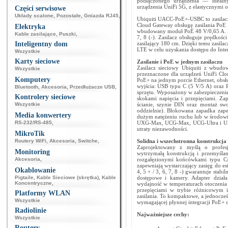
podłączonego urządzenia — idealny
urządzenia UniFi 5G, z elastycznymi o
Części serwisowe
Układy scalone
,
Pozostałe
,
Gniazda RJ45
,
Ubiquiti UACC-PoE+-USBC to zasilac
Cloud Gateway obsługę zasilania PoE 
Elektryka
wbudowany moduł PoE 48 V/0,65 A. Zasi
Kable zasilające
,
Puszki
,
7, 8 (-). Zasilacz obsługuje prędko
Inteligentny dom
zasilający 180 cm. Dzięki temu zasil
LTE w celu uzyskania dostępu do Inter
Wszystkie
Karty sieciowe
Zasilanie i PoE w jednym zasilaczu
Zasilacz sieciowy Ubiquiti z wbud
Wszystkie
przeznaczone dla urządzeń UniFi Clou
Komputery
PoE+ na jednym porcie Ethernet, obsł
wyjścia: USB typu C (5 V/5 A) oraz P
Bluetooth
,
Akcesoria
,
Przedłużacze USB
,
sprzętu. Wyposażony w zabezpieczenie 
Kontrolery sieciowe
skokami napięcia i przepięciami. Za
Wszystkie
ścianie, szynie DIN oraz montaż s
oddzielnie). Blokowana zapadka zape
Media konwertery
dużym natężeniu ruchu lub w środow
RS-232/RS-485
,
UXG-Max, UCG-Max, UCG-Ultra i UX7, 
utraty niezawodności.
MikroTik
Routery WiFi
,
Akcesoria
,
Switche
,
Solidna i wszechstronna konstrukcja
Zaprojektowany z myślą o profes
Monitoring
wytrzymałą konstrukcją i przemyśla
Akcesoria
,
rozgałęzionymi końcówkami typu C/
zapewniają wystarczający zasięg do es
Okablowanie
4, 5 + / 3, 6, 7, 8 -) gwarantuje stab
Pigtaile
,
Kable Sieciowe (skrętka)
,
Kable
dostępowe i kamery. Adapter działa
Koncentryczne
,
wydajność w temperaturach otoczenia
przepięciami w trybie różnicowym 
Platformy WLAN
zasilania. To kompaktowe, a jednocześ
Wszystkie
wymagającej płynnej integracji PoE+ or
Radiolinie
Najważniejsze cechy:
Wszystkie
Routery