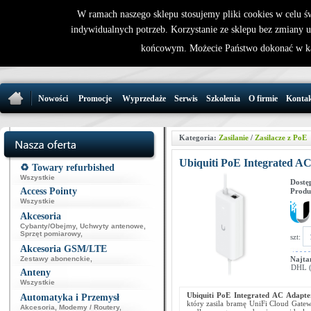
W ramach naszego sklepu stosujemy pliki cookies w celu 
indywidualnych potrzeb. Korzystanie ze sklepu bez zmiany 
32 721 86 
końcowym. Możecie Państwo dokonać w ka
support@wirele
Nowości
Promocje
Wyprzedaże
Serwis
Szkolenia
O firmie
Konta
Kategoria:
Zasilanie
/
Zasilacze z PoE
Ubiquiti PoE Integrated
♻️ Towary refurbished
Wszystkie
Dostę
Access Pointy
Produ
Wszystkie
Akcesoria
Cybanty/Obejmy
,
Uchwyty antenowe
,
Sprzęt pomiarowy
,
szt:
Akcesoria GSM/LTE
Zestawy abonenckie
,
Najta
DHL (p
Anteny
Wszystkie
Ubiquiti PoE Integrated AC Adap
Automatyka i Przemysł
który zasila bramę UniFi Cloud Gate
Akcesoria
,
Modemy / Routery
,