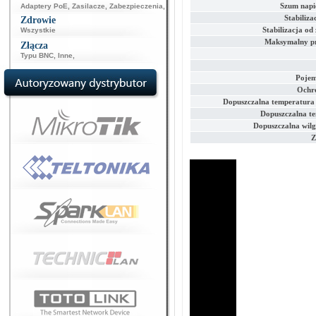
Szum napi
Adaptery PoE
,
Zasilacze
,
Zabezpieczenia
,
Stabiliza
Zdrowie
Stabilizacja od
Wszystkie
Maksymalny p
Złącza
Typu BNC
,
Inne
,
Pojem
Ochro
Dopuszczalna temperatura
Dopuszczalna t
Dopuszczalna wilg
Z