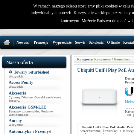
W ramach naszego sklepu stosujemy pliki cookies w celu 
indywidualnych potrzeb. Korzystanie ze sklepu bez zmiany 
32 721 86 
końcowym. Możecie Państwo dokonać w ka
support@wirele
Nowości
Promocje
Wyprzedaże
Serwis
Szkolenia
O firmie
Konta
Kategoria:
Komputery
/
Kontrolery
Ubiquiti UniFi Play PoE A
♻️ Towary refurbished
Wszystkie
Dostę
Access Pointy
Produ
Wszystkie
Akcesoria
Cybanty/Obejmy
,
Opaski zaciskowe
,
Testery
,
Może
Akcesoria GSM/LTE
Zestawy abonenckie
,
Modemy
,
Najta
Wzmacniacze
,
DHL (p
Anteny
Wszystkie
Ubiquiti UniFi Play PoE Audio Por
wszechstronnej konstrukcji i intuic
Automatyka i Przemysł