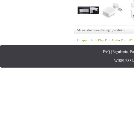
Słowa kluczowe dla tego produktu:
Ubiquiti
UniFi
Play
PoE Audio Port
UPL
FAQ
|
Regulamin
|
Po
WIRELESSLAN.