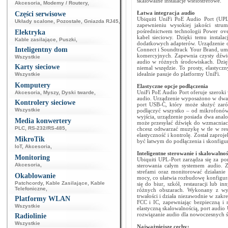
skalowalne instalacje wielostrefowe.
Akcesoria
,
Modemy / Routery
,
Łatwa integracja audio
Części serwisowe
Ubiquiti UniFi PoE Audio Port (UP
Układy scalone
,
Pozostałe
,
Gniazda RJ45
,
zapewnieniu wysokiej jakości strum
pośrednictwem technologii Power over
Elektryka
kabel sieciowy. Dzięki temu instala
Kable zasilające
,
Puszki
,
dodatkowych adapterów. Urządzenie ob
Inteligentny dom
Connect i Soundtrack Your Brand, umo
komercyjnych. Zapewnia czysty dźwi
Wszystkie
audio w różnych środowiskach. Dzię
Karty sieciowe
niemal wszędzie. To prosty, elastycz
idealnie pasuje do platformy UniFi.
Wszystkie
Komputery
Elastyczne opcje podłączenia
UniFi PoE Audio Port oferuje szeroki 
Akcesoria
,
Myszy
,
Dyski twarde
,
audio. Urządzenie wyposażono w dwa 
Kontrolery sieciowe
port USB-C, który może służyć zaró
Wszystkie
podłączyć wszystko – od mikrofonów 
wyjścia, urządzenie posiada dwa anal
Media konwertery
może przesyłać dźwięk do wzmacniacz
PLC
,
RS-232/RS-485
,
chcesz odtwarzać muzykę w tle w res
elastyczność i kontrolę. Został zapro
MikroTik
być łatwym do podłączenia i skonfigu
IoT
,
Akcesoria
,
Inteligentne sterowanie i skalowalnoś
Monitoring
Ubiquiti UPL-Port zarządza się za po
Akcesoria
,
sterowania całym systemem audio. Z
strefami oraz monitorować działani
Okablowanie
mocy, co ułatwia rozbudowę konfigurac
Patchcordy
,
Kable Zasilające
,
Kable
się do biur, szkół, restauracji lub
Telefoniczne
,
różnych obszarach. Wykonany z wyt
trwałości i działa niezawodnie w zakr
Platformy WLAN
FCC i IC, zapewniając bezpieczną i 
Wszystkie
elastyczną skalowalnością, port audio
rozwiązanie audio dla nowoczesnych 
Radiolinie
Wszystkie
Najważniejsze cechy: