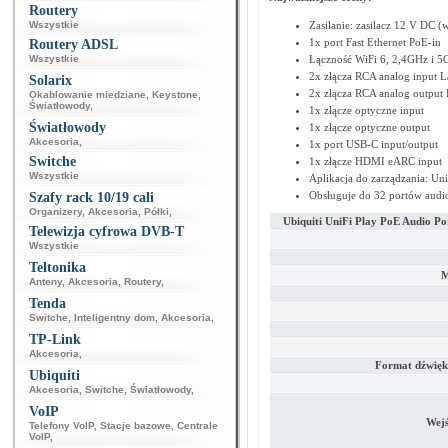
Routery
Wszystkie
Zasilanie: zasilacz 12 V DC (
1x port Fast Ethernet PoE-in
Routery ADSL
Wszystkie
Łączność WiFi 6, 2,4GHz i 5G
2x złącza RCA analog input L
Solarix
2x złącza RCA analog output 
Okablowanie miedziane
,
Keystone
,
Światłowody
,
1x złącze optyczne input
Światłowody
1x złącze optyczne output
Akcesoria
,
1x port USB-C input/output
Switche
1x złącze HDMI eARC input
Wszystkie
Aplikacja do zarządzania: Uni
Obsługuje do 32 portów aud
Szafy rack 10/19 cali
Organizery
,
Akcesoria
,
Półki
,
Ubiquiti UniFi Play PoE Audio P
Telewizja cyfrowa DVB-T
Wszystkie
Teltonika
M
Anteny
,
Akcesoria
,
Routery
,
Tenda
Switche
,
Inteligentny dom
,
Akcesoria
,
TP-Link
Akcesoria
,
Format dźwięk
Ubiquiti
Akcesoria
,
Switche
,
Światłowody
,
VoIP
Wejś
Telefony VoIP
,
Stacje bazowe
,
Centrale
VoIP
,