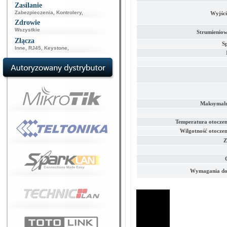
Zasilanie
Zabezpieczenia
,
Kontrolery
,
Wyjści
Zdrowie
Wszystkie
Strumieniow
Złącza
S
Inne
,
RJ45
,
Keystone
,
Maksymalne
Temperatura otoczen
Wilgotność otoczen
Z
Wymagania dot