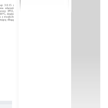
ji 3.0.15 i
nia zdarzeń
hrony IP55,
60°C, dzięki
a z trwałych
tującą długą