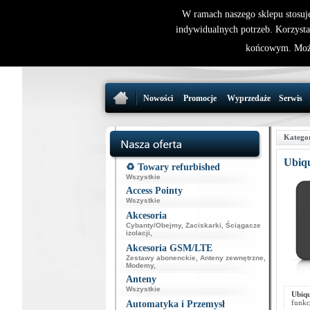
W ramach naszego sklepu stosuj
indywidualnych potrzeb. Korzysta
końcowym. Może
Nowości
Promocje
Wyprzedaże
Serwis
Katego
Ubiqu
♻️ Towary refurbished
Wszystkie
Access Pointy
Wszystkie
Akcesoria
Cybanty/Obejmy
,
Zaciskarki
,
Ściągacze
izolacji
,
Akcesoria GSM/LTE
Zestawy abonenckie
,
Anteny zewnętrzne
,
Modemy
,
Anteny
Wszystkie
Ubiqu
funkc
Automatyka i Przemysł