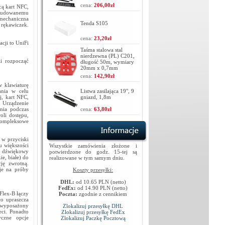
cena:
206,00zł
cą kart NFC,
wbudowanemu
mechaniczna
Tenda S105
rękawiczek.
cena:
23,20zł
cji to UniFi
Taśma stalowa stal
nierdzewna (PL) C201,
i rozpocząć
długość 50m, wymiary
20mm x 0,7mm
cena:
142,90zł
w klawiaturę
ania w celu
Listwa zasilająca 19", 9
, kart NFC,
gniazd, 1,8m
. Urządzenie
nia podczas
cena:
63,80zł
oli dostępu,
 kompleksowe
 w przyciski
u większości
Wszystkie zamówienia złożone i
ł dźwiękowy
potwierdzone do godz. 15-tej są
e, białe) do
realizowane w tym samym dniu.
ję zwrotną.
cje na próby
Koszty przesyłki:
DHL:
od 10.65 PLN (netto)
FedEx:
od 14.90 PLN (netto)
Flex-B łączy
Poczta:
zgodnie z cennikiem
co upraszcza
t wyposażony
Zlokalizuj przesyłkę DHL
eci. Ponadto
Zlokalizuj przesyłkę FedEx
czne opcje
Zlokalizuj Paczkę Pocztową