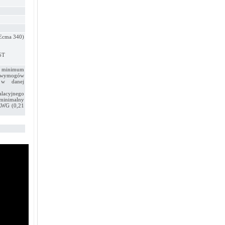
(Ecma 340)
5T
i minimum
o wymogów
i w danej
alacyjnego
minimalny
 AWG (0,21