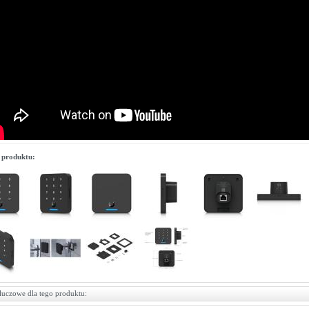
 produktu:
luczowe dla tego produktu: