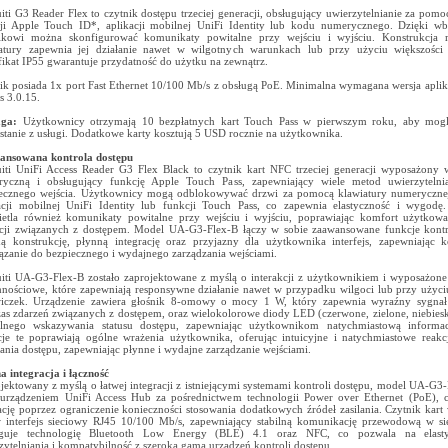
iti G3 Reader Flex to czytnik dostępu trzeciej generacji, obsługujący uwierzytelnianie za pomo
ji Apple Touch ID*, aplikacji mobilnej UniFi Identity lub kodu numerycznego. Dzięki 
ikowi można skonfigurować komunikaty powitalne przy wejściu i wyjściu. Konstrukcja 
atury zapewnia jej działanie nawet w wilgotnych warunkach lub przy użyciu większości 
fikat IP55 gwarantuje przydatność do użytku na zewnątrz.
ik posiada 1x port Fast Ethernet 10/100 Mb/s z obsługą PoE. Minimalna wymagana wersja aplika
s 3.0.15.
ga:
Użytkownicy otrzymają 10 bezpłatnych kart Touch Pass w pierwszym roku, aby mogl
stanie z usługi. Dodatkowe karty kosztują 5 USD rocznie na użytkownika.
ansowana kontrola dostępu
iti UniFi Access Reader G3 Flex Black to czytnik kart NFC trzeciej generacji wyposażony 
yczną i obsługujący funkcję Apple Touch Pass, zapewniający wiele metod uwierzytelni
ecznego wejścia. Użytkownicy mogą odblokowywać drzwi za pomocą klawiatury numerycznej
acji mobilnej UniFi Identity lub funkcji Touch Pass, co zapewnia elastyczność i wygodę
etla również komunikaty powitalne przy wejściu i wyjściu, poprawiając komfort użytkowa
cji związanych z dostępem. Model UA-G3-Flex-B łączy w sobie zaawansowane funkcje kontr
ną konstrukcję, płynną integrację oraz przyjazny dla użytkownika interfejs, zapewniając
ązanie do bezpiecznego i wydajnego zarządzania wejściami.
iti UA-G3-Flex-B zostało zaprojektowane z myślą o interakcji z użytkownikiem i wyposażone
nościowe, które zapewniają responsywne działanie nawet w przypadku wilgoci lub przy użyci
wiczek. Urządzenie zawiera głośnik 8-omowy o mocy 1 W, który zapewnia wyraźny sygna
as zdarzeń związanych z dostępem, oraz wielokolorowe diody LED (czerwone, zielone, niebieski
lnego wskazywania statusu dostępu, zapewniając użytkownikom natychmiastową informac
je te poprawiają ogólne wrażenia użytkownika, oferując intuicyjne i natychmiastowe reak
ania dostępu, zapewniając płynne i wydajne zarządzanie wejściami.
a integracja i łączność
jektowany z myślą o łatwej integracji z istniejącymi systemami kontroli dostępu, model UA-G3-
 urządzeniem UniFi Access Hub za pośrednictwem technologii Power over Ethernet (PoE), 
lację poprzez ograniczenie konieczności stosowania dodatkowych źródeł zasilania. Czytnik kar
w interfejs sieciowy RJ45 10/100 Mb/s, zapewniający stabilną komunikację przewodową w si
uguje technologię Bluetooth Low Energy (BLE) 4.1 oraz NFC, co pozwala na elasty
zytelniania i kompatybilność z szeroką gamą urządzeń kontroli dostępu.