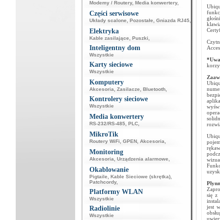
Modemy / Routery
,
Media konwertery
,
Ubiqu
funkc
Części serwisowe
głośn
Układy scalone
,
Pozostałe
,
Gniazda RJ45
,
klawi
Certy
Elektryka
Kable zasilające
,
Puszki
,
Czytn
Inteligentny dom
Acces
Wszystkie
*Uwa
Karty sieciowe
korzy
Wszystkie
Zaaw
Komputery
Ubiqu
numer
Akcesoria
,
Zasilacze
,
Bluetooth
,
bezpi
Kontrolery sieciowe
aplik
Wszystkie
wyświ
opera
Media konwertery
solid
RS-232/RS-485
,
PLC
,
rozwi
MikroTik
Ubiqu
Routery WiFi
,
GPEN
,
Akcesoria
,
pojem
ręka
Monitoring
podcz
Akcesoria
,
Urządzenia alarmowe
,
wizua
Funkc
Okablowanie
uzysk
Pigtaile
,
Kable Sieciowe (skrętka)
,
Patchcordy
,
Płynn
Zapro
Platformy WLAN
się z
Wszystkie
insta
jest 
Radiolinie
obsł
Wszystkie
uwier