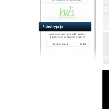
Chcesz otrzymywać informacje o
nowościach w naszym sklepie?