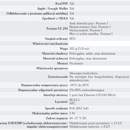
Kod PIN
Tak
Apple / Google Wallet
Tak
Odblokowanie z poziomu aplikacji mobilnej
Tak
Zgodność z NDAA
Tak
Atak destrukcyjny: Poziom I
Bezpieczeństwo linii: Poziom I
Poziom UL 294
Wytrzymałość: Poziom I
Moc w trybie standby: Poziom I
Stopień ochrony
IP55
Właściwości mechaniczne
Waga
165 g (5.8 oz)
Materiał obudowy
Poliwęglan, szkło, stop aluminium
Materiał uchwytu
Poliwęglan, stop aluminium
Montaż
Na ścianie
Właściwości sprzętowe
Wewnątrz budynków
Zastostowanie
Na zewnątrz bez bezpośredniej ekspozycj
atmosferyczne
Dopuszczalna temperatura pracy
-30°C do 60°C
Dopuszczalna wilgotność powietrza
5%-90% niekondensująca
Interfejs sieciowy
1 port fast Ethernet (10/100 Mb/s)
BLE4.1
Łączność
NFC
Sposób zasilania
PoE (802.3af)
Maksymalny pobór mocy
5 W
Zakres napięcia
44 -57 V DC
rona ESD/EMP (wyładowania elektrostatyczne /
Wyładowanie przez powietrze: ± 15 kV
impulsy elektromagnetyczne)
Wyładowanie stykowe: ± 8 kV