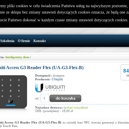
emy pliki cookies w celu świadczenia Państwu usług na najwyższym poziomie
nie ze sklepu bez zmiany ustawień dotyczących cookies oznacza, że będą one 
32 721 86 72
W koszyku jest 0 produktów(y)
cie Państwo dokonać w każdym czasie zmiany ustawień dotyczących cookies
support@wirelesslan.com.pl
Szkolenia
O firmie
Kontakt
ria:
Inteligentny dom
/
iti Access G3 Reader Flex (UA-G3-Flex-B)
84
Dostępność:
dostępne
68
Ubiquiti
Producent:
szt:
Najtańsza dostawa:
(
pokaż wszystkie
)
DHL (przedpłata) - 18,00 zł
iti Access G3 Reader Flex (UA-G3-Flex-B)
to czytnik kart NFC trzeciej generacji z klawiatu
ji Touch Pass.