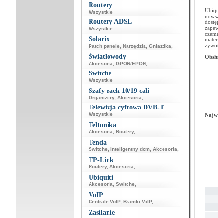
Routery
Ubiqu
Wszystkie
nowsz
Routery ADSL
dost
zapew
Wszystkie
czemu
Solarix
mater
żywot
Patch panele
,
Narzędzia
,
Gniazdka
,
Światłowody
Obsł
Akcesoria
,
GPON/EPON
,
Switche
Wszystkie
Szafy rack 10/19 cali
Organizery
,
Akcesoria
,
Telewizja cyfrowa DVB-T
Wszystkie
Najwa
Teltonika
Akcesoria
,
Routery
,
Tenda
Switche
,
Inteligentny dom
,
Akcesoria
,
TP-Link
Routery
,
Akcesoria
,
Ubiquiti
Akcesoria
,
Switche
,
VoIP
Centrale VoIP
,
Bramki VoIP
,
Zasilanie