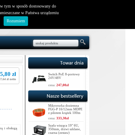
nowy klient
|
logowanie
, w tym w sposób dostosowany do
zamieszczane w Państwa urządzeniu
.
Rozumiem
5,80 zł
Switch PoE 8-portowy
24V/48V
7,64 zł netto
cena:
247,00zł
Mikrorurka doziemna
FGG-P 16/12mm MDPE
z pilotem krążek 100m
cena:
333,30zł
Szafa wisząca 19" 6U,
rą i obsługą
350mm, drzwi szklane,
czarna (zestaw)