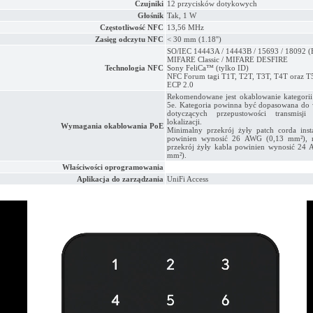
Czujniki
12 przycisków dotykowych
Głośnik
Tak, 1 W
Częstotliwość NFC
13,56 MHz
Zasięg odczytu NFC
< 30 mm (1.18'')
SO/IEC 14443A / 14443B / 15693 / 18092 
MIFARE Classic / MIFARE DESFIRE
Technologia NFC
Sony FeliCa™ (tylko ID)
NFC Forum tagi T1T, T2T, T3T, T4T oraz T
ECP 2.0
Rekomendowane jest okablowanie kategori
5e. Kategoria powinna być dopasowana d
dotyczących przepustowości transmisj
lokalizacji.
Wymagania okablowania PoE
Minimalny przekrój żyły patch corda inst
powinien wynosić 26 AWG (0,13 mm²), 
przekrój żyły kabla powinien wynosić 24
mm²).
Właściwości oprogramowania
Aplikacja do zarządzania
UniFi Access