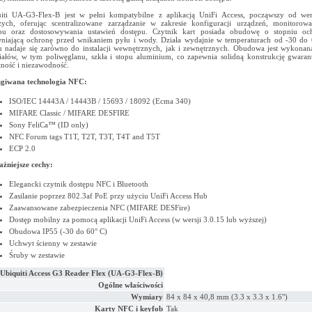
iti UA-G3-Flex-B jest w pełni kompatybilne z aplikacją UniFi Access, począwszy od wers
ych, oferując scentralizowane zarządzanie w zakresie konfiguracji urządzeń, monitorowa
ępu oraz dostosowywania ustawień dostępu. Czytnik kart posiada obudowę o stopniu oc
niającą ochronę przed wnikaniem pyłu i wody. Działa wydajnie w temperaturach od -30 do 
 nadaje się zarówno do instalacji wewnętrznych, jak i zewnętrznych. Obudowa jest wykonan
iałów, w tym poliwęglanu, szkła i stopu aluminium, co zapewnia solidną konstrukcję gwaran
ność i niezawodność.
ugiwana technologia NFC:
ISO/IEC 14443A / 14443B / 15693 / 18092 (Ecma 340)
MIFARE Classic / MIFARE DESFIRE
Sony FeliCa™ (ID only)
NFC Forum tags T1T, T2T, T3T, T4T and T5T
ECP 2.0
żniejsze cechy:
Elegancki czytnik dostępu NFC i Bluetooth
Zasilanie poprzez 802.3af PoE przy użyciu UniFi Access Hub
Zaawansowane zabezpieczenia NFC (MIFARE DESFire)
Dostęp mobilny za pomocą aplikacji UniFi Access (w wersji 3.0.15 lub wyższej)
Obudowa IP55 (-30 do 60° C)
Uchwyt ścienny w zestawie
Śruby w zestawie
Ubiquiti Access G3 Reader Flex (UA-G3-Flex-B)
Ogólne właściwości
Wymiary
84 x 84 x 40,8 mm (3.3 x 3.3 x 1.6")
Karty NFC i keyfob
Tak