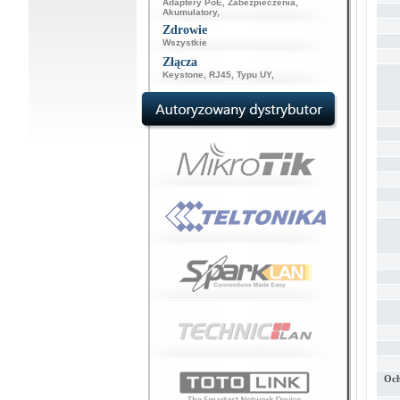
Adaptery PoE
,
Zabezpieczenia
,
Akumulatory
,
Zdrowie
Wszystkie
Złącza
Keystone
,
RJ45
,
Typu UY
,
Och