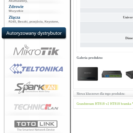
Akumulatory
,
Zdrowie
Wszystkie
Złącza
Univer
RJ45
,
Beczki, przejścia
,
Keystone
,
Dime
Galeria produktu:
Słowa kluczowe dla tego produktu:
Grandstream
HT818 v2
HT818
bramka 