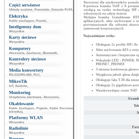
Stworzony dla użytkowników poszuk
Części serwisowe
8-portowa bramka VoIP z 8 portam
Układy scalone
,
Pozostałe
,
Gniazda RJ45
,
wiodącą na rynku technologię SIP 
wdrożonych na całym świecie.
Elektryka
Wydajna bramka Grandstream HT8
Kable zasilające
,
Puszki
,
aplikacyjnych, silne szyfrowanie z u
provisionowanie dla wdrożeń zbiorc
Inteligentny dom
zastosowań korporacyjnych.
Wszystkie
Najważniejsze cechy:
Karty sieciowe
Wszystkie
Obsługuje 2x profile SIP i 8
Komputery
Silne szyfrowanie AES z cert
Akcesoria
,
Zasilacze
,
Bluetooth
,
Automatyczne i bezpieczne o
Kontrolery sieciowe
Wskaźniki LED - POWER, 
Wszystkie
PHONE7, PHONE8
3-stronna konferencja głosow
Media konwertery
Wyjątkowa jakość głosu dzi
RS-232/RS-485
,
PLC
,
Obsługuje faks T.38 dla niez
MikroTik
Obsługuje 2x gigabitowe port
IoT
,
Switche
,
Wysokowydajny router NAT
Monitoring
Urządzenia alarmowe
,
Akcesoria
,
Grands
Okablowanie
Tel
Kable Zasilające
,
Pigtaile
,
Kable Sieciowe
(skrętka)
,
N
Platformy WLAN
Wszystkie
Fact
Radiolinie
Vo
Wszystkie
Routery