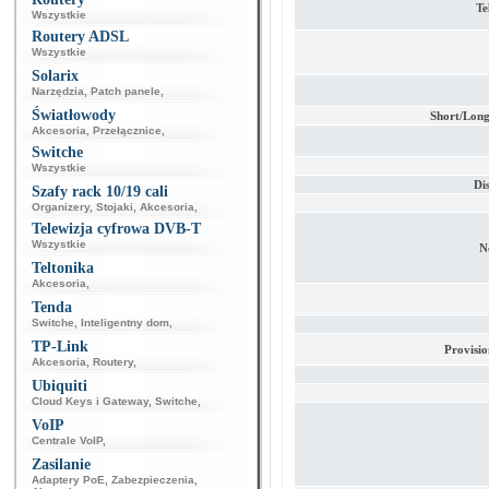
Te
Wszystkie
Routery ADSL
Wszystkie
Solarix
Narzędzia
,
Patch panele
,
Światłowody
Short/Long
Akcesoria
,
Przełącznice
,
Switche
Wszystkie
Di
Szafy rack 10/19 cali
Organizery
,
Stojaki
,
Akcesoria
,
Telewizja cyfrowa DVB-T
Wszystkie
N
Teltonika
Akcesoria
,
Tenda
Switche
,
Inteligentny dom
,
TP-Link
Provisio
Akcesoria
,
Routery
,
Ubiquiti
Cloud Keys i Gateway
,
Switche
,
VoIP
Centrale VoIP
,
Zasilanie
Adaptery PoE
,
Zabezpieczenia
,