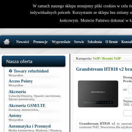
W ramach naszego sklepu stosujemy pliki cookies w celu 
indywidualnych potrzeb. Korzystanie ze sklepu bez zmiany 
32 721 86 
końcowym. Możecie Państwo dokonać w ka
support@wirele
Nowości
Promocje
Wyprzedaże
Serwis
Szkolenia
O firmie
Konta
Kategoria:
VoIP
/
Bramki VoIP
Grandstream HT818 v2 br
♻️ Towary refurbished
Wszystkie
Dostę
Access Pointy
Produ
Wszystkie
szt:
Akcesoria
Cybanty/Obejmy
,
Opaski zaciskowe
,
Sprzęt pomiarowy
,
Najta
DHL (p
Akcesoria GSM/LTE
Zestawy abonenckie
,
Anteny
Wszystkie
Grandstream HT818 v2
to zaawan
Automatyka i Przemysł
routerem NAT. Stworzona dla użytko
Media konwertery
,
Modemy / Routery
,