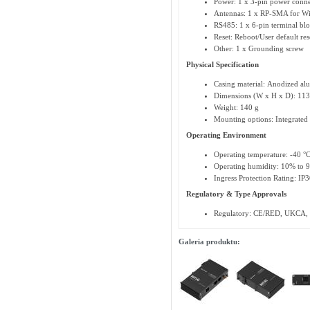
Power: 1 x 3-pin power conne
Antennas: 1 x RP-SMA for Wi
RS485: 1 x 6-pin terminal blo
Reset: Reboot/User default res
Other: 1 x Grounding screw
Physical Specification
Casing material: Anodized al
Dimensions (W x H x D): 113
Weight: 140 g
Mounting options: Integrated D
Operating Environment
Operating temperature: -40 °C
Operating humidity: 10% to 
Ingress Protection Rating: IP3
Regulatory & Type Approvals
Regulatory: CE/RED, UKCA,
Galeria produktu: