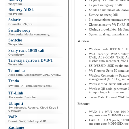
2x porty Fast Ethernet 10/1
Wszystkie
1x port szeregowy RS485
Routery ADSL
Solidna aluminiowa obudowa
Wszystkie
Uchwyt na szynę DIN
Solarix
3-pinowe złącze przemysłowe
Gniazdka
,
Złącza
,
Złącze antenowe Wi-Fi (RP-S
Obsługa protokołów: Modbu
Światłowody
System zdalnego zarządzania 
Akcesoria
,
Media konwertery
,
Switche
Wireless
Wszystkie
Wireless mode: IEEE 802.11b/
Szafy rack 10/19 cali
Wi-Fi security: WPA2-Ent
Organizery
,
OWE; AES-CCMP, TKIP, Auto-
Telewizja cyfrowa DVB-T
disable auto-reconnect, 802
Wszystkie
SSID/ESSID: SSID stealth mo
Teltonika
Wi-Fi users: Up to 50 simulta
Akcesoria
,
Lokalizatory GPS
,
Anteny
,
Wireless Connectivity Feature
management (802.11v), radio
Tenda
Wireless MAC filter: Allowlist,
Switche
,
⚡ Tenda Money Back!
,
Wireless QR code generator: 
to input login information
TP-Link
TravelMate: Forward Wi-Fi ho
Akcesoria
,
Switche
,
Ubiquiti
Ethernet
Światłowody
,
Routery
,
Cloud Keys i
Gateway
,
WAN: 1 x WAN port 10/100 
supports auto MDI/MDIX cro
VoIP
LAN: 1 x LAN ports, 10/100
Bramki VoIP
,
Telefony VoIP
,
supports auto MDI/MDIX cro
Zasilanie