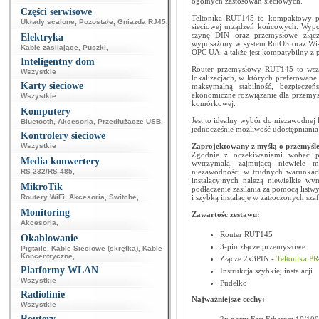
ogólnych zastosowań sieciowych.
Części serwisowe
Teltonika RUT145 to kompaktowy prz
Układy scalone
,
Pozostałe
,
Gniazda RJ45
,
sieciowej urządzeń końcowych. Wypo
szynę DIN oraz przemysłowe złącze
Elektryka
wyposażony w system RutOS oraz Wi-
Kable zasilające
,
Puszki
,
OPC UA, a także jest kompatybilny z 
Inteligentny dom
Router przemysłowy RUT145 to wszec
Wszystkie
lokalizacjach, w których preferowane
Karty sieciowe
maksymalną stabilność, bezpiecze
ekonomiczne rozwiązanie dla przemysł
Wszystkie
komórkowej.
Komputery
Jest to idealny wybór do niezawodnej
Bluetooth
,
Akcesoria
,
Przedłużacze USB
,
jednocześnie możliwość udostępniania l
Kontrolery sieciowe
Wszystkie
Zaprojektowany z myślą o przemyśl
Zgodnie z oczekiwaniami wobec pr
Media konwertery
wytrzymałą, zajmującą niewiele m
RS-232/RS-485
,
niezawodności w trudnych warunkach
instalacyjnych należą niewielkie 
MikroTik
podłączenie zasilania za pomocą listw
Routery WiFi
,
Akcesoria
,
Switche
,
i szybką instalację w zatłoczonych sza
Monitoring
Zawartośc zestawu:
Akcesoria
,
Router RUT145
Okablowanie
3-pin złącze przemysłowe
Pigtaile
,
Kable Sieciowe (skrętka)
,
Kable
Koncentryczne
,
Złącze 2x3PIN -
Teltonika P
Platformy WLAN
Instrukcja szybkiej instalacji
Wszystkie
Pudełko
Radiolinie
Najważniejsze cechy:
Wszystkie
Routery