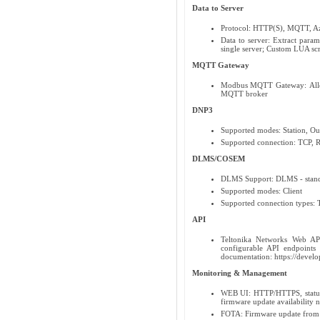
Data to Server
Protocol: HTTP(S), MQTT, 
Data to server: Extract param
single server; Custom LUA scrip
MQTT Gateway
Modbus MQTT Gateway: Allo
MQTT broker
DNP3
Supported modes: Station, Out
Supported connection: TCP,
DLMS/COSEM
DLMS Support: DLMS - standar
Supported modes: Client
Supported connection types:
API
Teltonika Networks Web API
configurable API endpoints 
documentation: https://develo
Monitoring & Management
WEB UI: HTTP/HTTPS, status, 
firmware update availability no
FOTA: Firmware update from s