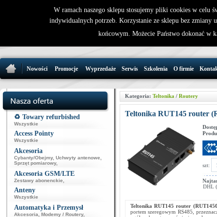
W ramach naszego sklepu stosujemy pliki cookies w celu 
indywidualnych potrzeb. Korzystanie ze sklepu bez zmiany 
32 721 86 
końcowym. Możecie Państwo dokonać w ka
support@wirele
Nowości
Promocje
Wyprzedaże
Serwis
Szkolenia
O firmie
Konta
Kategoria:
Teltonika
/
Routery
Teltonika RUT145 router 
♻️ Towary refurbished
Wszystkie
Dostę
Access Pointy
Produ
Wszystkie
Akcesoria
Cybanty/Obejmy
,
Uchwyty antenowe
,
Sprzęt pomiarowy
,
szt:
Akcesoria GSM/LTE
Zestawy abonenckie
,
Najta
DHL (p
Anteny
Wszystkie
Teltonika RUT145 router (RUT145
Automatyka i Przemysł
portem szeregowym RS485, przeznacz
Akcesoria
,
Modemy / Routery
,