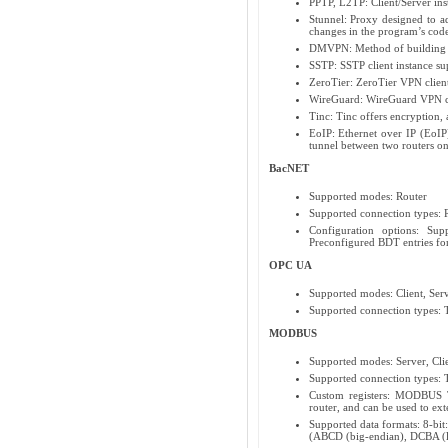
PPTP, L2TP: Client/Server in
Stunnel: Proxy designed to ad
changes in the program’s cod
DMVPN: Method of building s
SSTP: SSTP client instance su
ZeroTier: ZeroTier VPN clien
WireGuard: WireGuard VPN cl
Tinc: Tinc offers encryption, 
EoIP: Ethernet over IP (EoIP
tunnel between two routers on
BacNET
Supported modes: Router
Supported connection types:
Configuration options: Sup
Preconfigured BDT entries 
OPC UA
Supported modes: Client, Ser
Supported connection types:
MODBUS
Supported modes: Server, Cli
Supported connection types:
Custom registers: MODBUS TC
router, and can be used to e
Supported data formats: 8-bit
(ABCD (big-endian), DCBA (l