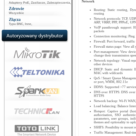
Network
Adaptery PoE
,
Zasilacze
,
Zabezpieczenia
,
Zdrowie
Routing: Static routing, D
Wszystkie
routing
Network protocols: TCP, UD
Złącza
ARP, VRRP, PPP, PPPoE, UP
Typu BNC
,
Inne
,
VoIP passthrough support: H
packets
Connection monitoring: Ping 
Firewall: Port forward, traffi
Firewall status page: View all y
Port management: View device 
change their transmission spe
Network topology: Visual rep
other devices
DHCP: Static and dynamic IP 
MAC with wildcards
QoS / Smart Queue Management
or port, WMM, 802.11e
DDNS: Supported >77 service 
DNS over HTTPS: DNS over H
HTTPS
Network backup: Wi-Fi WAN, V
Load balancing: Balance Inter
Hotspot: Captive portal (ho
authorisation, SSO authentic
parameters, user groups, ind
themes and optionality to up
SSHFS: Possibility to mount r
Traffic Management: Real-time 