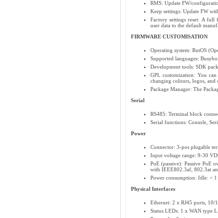
RMS: Update FW/configuration
Keep settings: Update FW with
Factory settings reset: A full
user data to the default manuf
FIRMWARE CUSTOMISATION
Operating system: RutOS (Op
Supported languages: Busybox
Development tools: SDK pack
GPL customization: You can
changing colours, logos, and o
Package Manager: The Package 
Serial
RS485: Terminal block connect
Serial functions: Console, 
Power
Connector: 3-pos plugable te
Input voltage range: 9-30 VD
PoE (passive): Passive PoE o
with IEEE802.3af, 802.3at an
Power consumption: Idle: < 1
Physical Interfaces
Ethernet: 2 x RJ45 ports, 10
Status LEDs: 1 x WAN type 