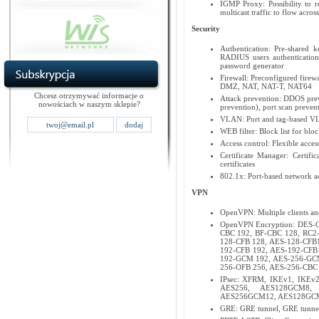
IGMP Proxy: Possibility to r
multicast traffic to flow acro
Security
Authentication: Pre-shared k
RADIUS users authentication
password generator
Firewall: Preconfigured firewa
DMZ, NAT, NAT-T, NAT64
Chcesz otrzymywać informacje o
Attack prevention: DDOS pre
nowościach w naszym sklepie?
prevention), port scan preve
VLAN: Port and tag-based V
WEB filter: Block list for blo
Access control: Flexible acces
Certificate Manager: Certific
certificates
802.1x: Port-based network ac
VPN
OpenVPN: Multiple clients an
OpenVPN Encryption: DES-
CBC 192, BF-CBC 128, RC2
128-CFB 128, AES-128-CFB
192-CFB 192, AES-192-CFB
192-GCM 192, AES-256-GCM
256-OFB 256, AES-256-CBC
IPsec: XFRM, IKEv1, IKEv2
AES256, AES128GCM8,
AES256GCM12, AES128GCM
GRE: GRE tunnel, GRE tunnel