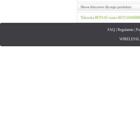
Słowa kluczowe dla tego produktu:
Teltonika
RUT145
router
RUT14500000
FAQ
|
Regulamin
|
Po
WIRELESSLAN.