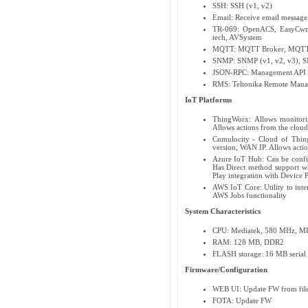
SSH: SSH (v1, v2)
Email: Receive email message s
TR-069: OpenACS, EasyCwm
tech, AVSystem
MQTT: MQTT Broker, MQTT 
SNMP: SNMP (v1, v2, v3), SN
JSON-RPC: Management API
RMS: Teltonika Remote Man
IoT Platforms
ThingWorx: Allows monitori
Allows actions from the clou
Cumulocity - Cloud of Thin
version, WAN IP. Allows acti
Azure IoT Hub: Can be configu
Has Direct method support wh
Play integration with Device 
AWS IoT Core: Utility to inte
AWS Jobs functionality
System Characteristics
CPU: Mediatek, 580 MHz, M
RAM: 128 MB, DDR2
FLASH storage: 16 MB serial
Firmware/Configuration
WEB UI: Update FW from file,
FOTA: Update FW