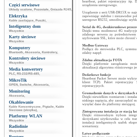
heartbeat, pakiet rejestracyjny itp
Części serwisowe
urządzenia szeregowego.
Układy scalone
,
Pozostałe
,
Gniazda RJ45
,
Urządzenie z serii USR-DR15X to naj
Elektryka
zapewniając stabilne i niezawodne poł
szeregowe RS232, umożliwiając szybką
Kable zasilające
,
Puszki
,
Inteligentny dom
Serial do 4G, dwukierunkowe przezr
Dzięki temu modemowi 4G tradycyjne
Wszystkie
zdalnego serwera za pośrednictw
Karty sieciowe
szyfrowanie SSL, które może chronić 
Wszystkie
Modbus Gateway
Komputery
Podłącz do sterownika PLC, system
Bluetooth
,
Akcesoria
,
Kontrolery
,
zdalny napęd.
Kontrolery sieciowe
Zdalna aktualizacja FOTA
Wszystkie
Dzięki platformie zarządzania moż
aktualizacji algorytmu różnicowego jest
Media konwertery
PLC
,
RS-232/RS-485
,
Dodatkowe funkcje
Heartbeat Packet Serwer może wykryć
MikroTik
klient TCP). Pakiet rejestracyjn
GPEN
,
Switche
,
Akcesoria
,
rejestracyjnych.
Monitoring
Gromadzenie danych w skrzynkach r
Akcesoria
,
Dzięki niewielkim rozmiarom i instal
niskiego napięcia, aby zaoszczędzić m
Okablowanie
wysyłać dane do platformy sterującej.
Kable Koncentryczne
,
Pigtaile
,
Kable
Sieciowe (skrętka)
,
Zintegrowana instalacja ze stacją ła
Dzięki różnorodnym trybom integ
Platformy WLAN
skrzynkami użytkownika w celu tra
Wszystkie
instalacji inteligentnych szafek ek
Radiolinie
scenariuszy.
Wszystkie
Łatwe podłączanie
Routery