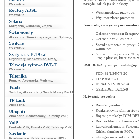
Wtykane złącze przewodowe typu pus
narzędzi, takich jak śrubokręty.
Wszystkie
Routery ADSL
Wciskane złącze przewodu.
Wszystkie
Wtykowe złącze przewodu.
Solarix
Konstrukcja o wysokiej niezawodnoś
Narzędzia
,
Gniazdka
,
Złącza
,
Światłowody
Ochrona watchdog: Sprzętowy
Akcesoria
,
Tłumiki, sprzęgacze
,
Splittery
,
Ochrona EMC: Poziom 2
Switche
Szeroka temperatura pracy: 
Wszystkie
warunkach
Szafy rack 10/19 cali
Stopień trudnopalności: V0, s
krople plastiku, które nie są z
Organizery
,
Maskownice
,
Szafy
,
Telewizja cyfrowa DVB-T
USR-DR152-E, wersja -E, obsługuje
Wszystkie
FDD: B1/2/3/5/7/8/20
Teltonika
TDD: B38/40/41
Routery
,
Akcesoria
,
Modemy
,
HSPA/UMTS: B1/2/5/8
Tenda
GSM/EDGE: B2/3/5/8
Switche
,
Akcesoria
,
⚡ Tenda Money Back!
,
Najważniejsze cechy:
TP-Link
Akcesoria
,
Rozmiar „szminki”
Konkurencyjny plan taryfow
Ubiquiti
Bogate protokoły: TCP/UD
Akcesoria
,
Światłowody
,
Telefony VoIP
,
Bramka Modbus: Konwersja
VoIP
Łatwa konfiguracja: Polecenie
Centrale VoIP
,
Bramki VoIP
,
Telefony VoIP
,
Zdalna aktualizacja FOTA
Zasilanie
Obsługiwane standardy: 4G L
Przetwornice
,
Kable zasilające
,
UPSy
,