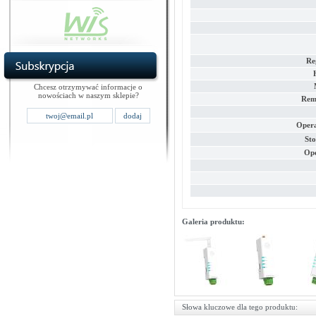
Re
Chcesz otrzymywać informacje o
nowościach w naszym sklepie?
Rem
Opera
Sto
Ope
Galeria produktu:
Słowa kluczowe dla tego produktu: