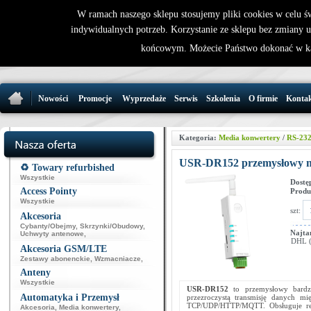
W ramach naszego sklepu stosujemy pliki cookies w celu 
indywidualnych potrzeb. Korzystanie ze sklepu bez zmiany 
32 721 86 
końcowym. Możecie Państwo dokonać w ka
support@wirele
Nowości
Promocje
Wyprzedaże
Serwis
Szkolenia
O firmie
Konta
Kategoria:
Media konwertery
/
RS-232
USR-DR152 przemysłowy 
♻️ Towary refurbished
Wszystkie
Dostę
Access Pointy
Produ
Wszystkie
szt:
Akcesoria
Cybanty/Obejmy
,
Skrzynki/Obudowy
,
Najta
Uchwyty antenowe
,
DHL (p
Akcesoria GSM/LTE
Zestawy abonenckie
,
Wzmacniacze
,
Anteny
Wszystkie
USR-DR152
to przemysłowy bard
Automatyka i Przemysł
przezroczystą transmisję danych m
TCP/UDP/HTTP/MQTT. Obsługuje rest
Akcesoria
,
Media konwertery
,