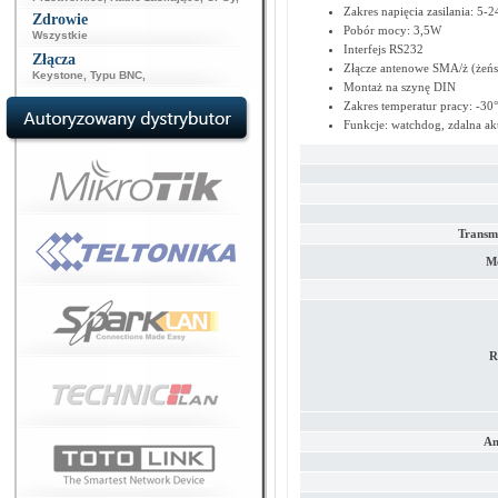
Zakres napięcia zasilania: 5-
Zdrowie
Pobór mocy: 3,5W
Wszystkie
Interfejs RS232
Złącza
Złącze antenowe SMA/ż (żeńsk
Keystone
,
Typu BNC
,
Montaż na szynę DIN
Zakres temperatur pracy: -30
Funkcje: watchdog, zdalna akt
Transm
Mo
R
An