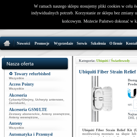
W ramach naszego sklepu stosujemy pliki cookies w celu 
indywidualnych potrzeb. Korzystanie ze sklepu bez zmiany 
32 721 86 
końcowym. Możecie Państwo dokonać w ka
support@wirele
Nowości
Promocje
Wyprzedaże
Serwis
Szkolenia
O firmie
Konta
Kategoria:
Ubiquiti
/
Światłowody
Ubiquiti Fiber Strain Relie
♻️ Towary refurbished
Wszystkie
Dostę
Access Pointy
Produ
Wszystkie
Akcesoria
Cybanty/Obejmy
,
Uchwyty antenowe
,
Zaciskarki
,
szt:
Akcesoria GSM/LTE
Zestawy abonenckie
,
Anteny zewnętrzne
,
Najta
Anteny wewnętrzne
,
DHL (p
Anteny
Wszystkie
Ubiquiti Fiber Strain Relief Kit
możliwością montażu na słupie lub
Automatyka i Przemysł