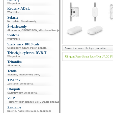
Wszystkie
Routery ADSL
Wszystkie
Solarix
Narzędzia
,
Światłowody
,
Światłowody
Akcesoria
,
GPON/EPON
,
Mikrokanalizacja
,
Switche
Wszystkie
Szafy rack 10/19 cali
Organizery
,
Szafy
,
Patch panele
,
Słowa kluczowe dla tego produktu:
Telewizja cyfrowa DVB-T
Wszystkie
Ubiquiti
Fiber Strain Relief Kit
UACC-Fib
Teltonika
Akcesoria
,
Tenda
Switche
,
Inteligentny dom
,
TP-Link
Zasilanie
,
Akcesoria
,
Ubiquiti
Światłowody
,
Akcesoria
,
VoIP
Telefony VoIP
,
Bramki VoIP
,
Stacje bazowe
,
Zasilanie
Baterie
,
Kable zasilające
,
Zasilacze