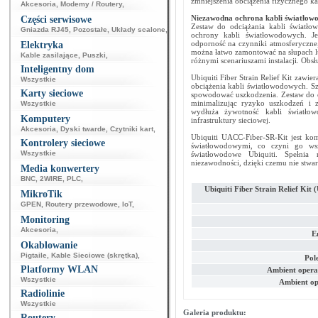
zmniejszenia obciążenia fizycznego k
Akcesoria
,
Modemy / Routery
,
Niezawodna ochrona kabli światłow
Części serwisowe
Zestaw do odciążania kabli światło
Gniazda RJ45
,
Pozostałe
,
Układy scalone
,
ochrony kabli światłowodowych. J
odporność na czynniki atmosferyczne,
Elektryka
można łatwo zamontować na słupach lu
Kable zasilające
,
Puszki
,
różnymi scenariuszami instalacji. Ob
Inteligentny dom
Ubiquiti Fiber Strain Relief Kit zawie
Wszystkie
obciążenia kabli światłowodowych. S
Karty sieciowe
spowodować uszkodzenia. Zestaw do o
minimalizując ryzyko uszkodzeń i 
Wszystkie
wydłuża żywotność kabli światłow
Komputery
infrastruktury sieciowej.
Akcesoria
,
Dyski twarde
,
Czytniki kart
,
Ubiquiti UACC-Fiber-SR-Kit jest ko
Kontrolery sieciowe
światłowodowymi, co czyni go wsz
Wszystkie
światłowodowe Ubiquiti. Spełnia
niezawodności, dzięki czemu nie stwa
Media konwertery
BNC
,
2WIRE
,
PLC
,
Ubiquiti Fiber Strain Relief Ki
MikroTik
GPEN
,
Routery przewodowe
,
IoT
,
Monitoring
Akcesoria
,
E
Okablowanie
Pigtaile
,
Kable Sieciowe (skrętka)
,
Pol
Platformy WLAN
Ambient opera
Wszystkie
Ambient op
Radiolinie
Wszystkie
Galeria produktu:
Routery