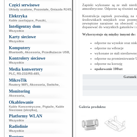
Części serwisowe
Zapinki wykonane są ze stali nier
atmosferyczne. Odporne są również na 
Układy scalone
,
Pozostałe
,
Gniazda RJ45
,
Elektryka
Konstrukcja zapinek pozwalają na 
środowiskach miejskich oraz przem
Kable zasilające
,
Puszki
,
zewnętrzne narażone na obecność c
Inteligentny dom
dopasować do wszystkich gatunków i 
Wszystkie
Wykorzystuje się między innymi do:
Karty sieciowe
Wszystkie
odporne na wysokie oraz nisk
Komputery
odporne na wibracje
Bluetooth
,
Akcesoria
,
Przedłużacze USB
,
wykonane ze stali nierdzewne
Kontrolery sieciowe
odporne na promieniowanie 
Wszystkie
odporne na korozję
Media konwertery
opakowanie 100szt
PLC
,
RS-232/RS-485
,
Gatunek 
MikroTik
Routery WiFi
,
Akcesoria
,
Switche
,
Monitoring
Akcesoria
,
Okablowanie
Kable Koncentryczne
,
Pigtaile
,
Kable
Galeria produktu:
Sieciowe (skrętka)
,
Platformy WLAN
Wszystkie
Radiolinie
Wszystkie
Routery