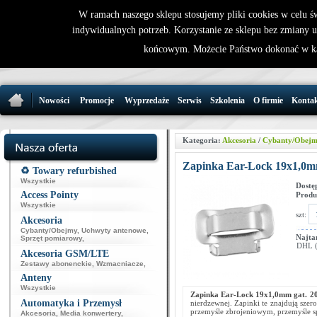
W ramach naszego sklepu stosujemy pliki cookies w celu 
indywidualnych potrzeb. Korzystanie ze sklepu bez zmiany 
32 721 86 
końcowym. Możecie Państwo dokonać w ka
support@wirele
Nowości
Promocje
Wyprzedaże
Serwis
Szkolenia
O firmie
Konta
Kategoria:
Akcesoria
/
Cybanty/Obej
Zapinka Ear-Lock 19x1,0mm
♻️ Towary refurbished
Wszystkie
Dostę
Access Pointy
Produ
Wszystkie
szt:
Akcesoria
Cybanty/Obejmy
,
Uchwyty antenowe
,
Najta
Sprzęt pomiarowy
,
DHL (p
Akcesoria GSM/LTE
Zestawy abonenckie
,
Wzmacniacze
,
Anteny
Wszystkie
Zapinka Ear-Lock 19x1,0mm gat. 2
Automatyka i Przemysł
nierdzewnej. Zapinki te znajdują szer
przemyśle zbrojeniowym, przemyśle
Akcesoria
,
Media konwertery
,