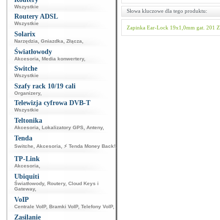
Wszystkie
Słowa kluczowe dla tego produktu:
Routery ADSL
Wszystkie
Zapinka Ear-Lock 19x1,0mm gat. 201
Z
Solarix
Narzędzia
,
Gniazdka
,
Złącza
,
Światłowody
Akcesoria
,
Media konwertery
,
Switche
Wszystkie
Szafy rack 10/19 cali
Organizery
,
Telewizja cyfrowa DVB-T
Wszystkie
Teltonika
Akcesoria
,
Lokalizatory GPS
,
Anteny
,
Tenda
Switche
,
Akcesoria
,
⚡ Tenda Money Back!
,
TP-Link
Akcesoria
,
Ubiquiti
Światłowody
,
Routery
,
Cloud Keys i
Gateway
,
VoIP
Centrale VoIP
,
Bramki VoIP
,
Telefony VoIP
,
Zasilanie