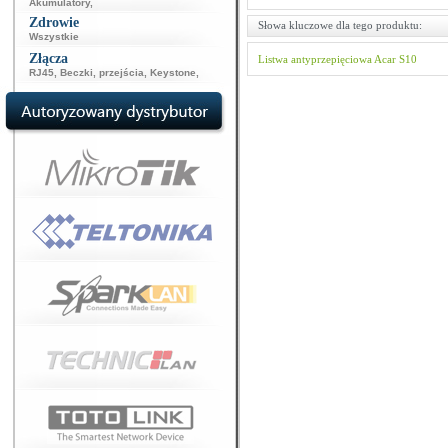
Akumulatory
,
Zdrowie
Słowa kluczowe dla tego produktu:
Wszystkie
Złącza
Listwa antyprzepięciowa
Acar
S10
RJ45
,
Beczki, przejścia
,
Keystone
,