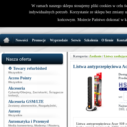
W ramach naszego sklepu stosujemy pliki cookies w celu 
indywidualnych potrzeb. Korzystanie ze sklepu bez zmiany 
32 721 86 
końcowym. Możecie Państwo dokonać w ka
support@wirele
Nowości
Promocje
Wyprzedaże
Serwis
Szkolenia
O firmie
Konta
Kategoria:
Zasilanie
/
Listwy zasilając
Listwa antyprzepięciowa Ac
♻️ Towary refurbished
Wszystkie
Dostę
Access Pointy
Produ
Wszystkie
Akcesoria
Cybanty/Obejmy
,
Zaciskarki
,
Ściągacze
izolacji
,
szt:
Akcesoria GSM/LTE
Zestawy abonenckie
,
Rozgałęźniki
,
Najta
DHL (p
Anteny
Wszystkie
Automatyka i Przemysł
Listwa antyprzepięciowa Acar S10 
Media konwertery
,
Modemy / Routery
,