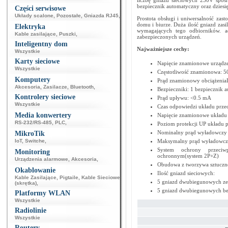
liczbę gniazd sieciowych 230V spo
bezpiecznik automatyczny oraz dziesi
Części serwisowe
Układy scalone
,
Pozostałe
,
Gniazda RJ45
,
Prostota obsługi i uniwersalność zas
domu i biurze. Duża ilość gniazd zas
Elektryka
wymagających tego odbiorników. a
Kable zasilające
,
Puszki
,
zabezpieczonych urządzeń.
Inteligentny dom
Najważniejsze cechy:
Wszystkie
Karty sieciowe
Napięcie znamionowe urządze
Wszystkie
Częstotliwość znamionowa: 5
Komputery
Prąd znamionowy obciążenia
Akcesoria
,
Zasilacze
,
Bluetooth
,
Bezpieczniki: 1 bezpiecznik 
Kontrolery sieciowe
Prąd upływu: <0.5 mA
Wszystkie
Czas odpowiedzi układu prze
Media konwertery
Napięcie znamionowe układu
RS-232/RS-485
,
PLC
,
Poziom protekcji UP układu 
Nominalny prąd wyładowczy i
MikroTik
IoT
,
Switche
,
Maksymalny prąd wyładowczy
System ochrony przeciw
Monitoring
ochronnym(system 2P+Z)
Urządzenia alarmowe
,
Akcesoria
,
Obudowa z tworzywa sztuczn
Okablowanie
Ilość gniazd sieciowych:
Kable Zasilające
,
Pigtaile
,
Kable Sieciowe
5 gniazd dwubiegunowych z
(skrętka)
,
5 gniazd dwubiegunowych be
Platformy WLAN
Wszystkie
Radiolinie
Wszystkie
Routery