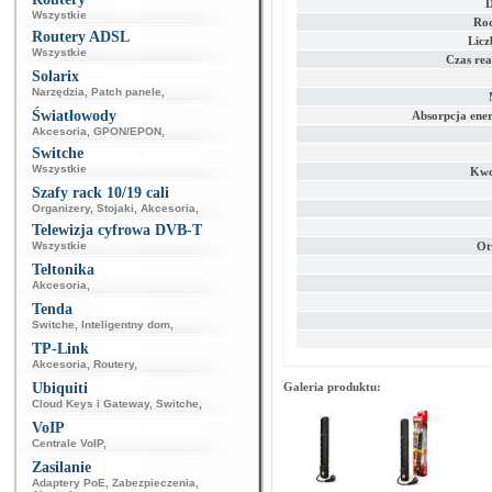
D
Wszystkie
Rod
Routery ADSL
Licz
Wszystkie
Czas rea
Solarix
Narzędzia
,
Patch panele
,
Światłowody
Absorpcja ener
Akcesoria
,
GPON/EPON
,
Switche
Wszystkie
Kwo
Szafy rack 10/19 cali
Organizery
,
Stojaki
,
Akcesoria
,
Telewizja cyfrowa DVB-T
Wszystkie
Ot
Teltonika
Akcesoria
,
Tenda
Switche
,
Inteligentny dom
,
TP-Link
Akcesoria
,
Routery
,
Ubiquiti
Galeria produktu:
Cloud Keys i Gateway
,
Switche
,
VoIP
Centrale VoIP
,
Zasilanie
Adaptery PoE
,
Zabezpieczenia
,