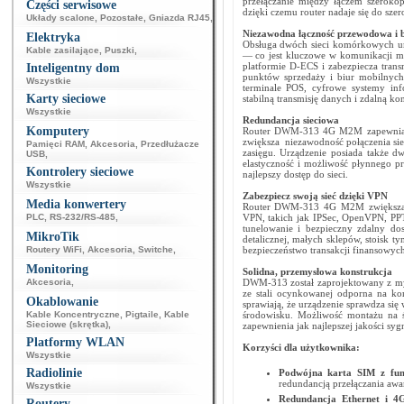
przełączanie między łączem szerok
Części serwisowe
dzięki czemu router nadaje się do sz
Układy scalone
,
Pozostałe
,
Gniazda RJ45
,
Niezawodna łączność przewodowa i 
Elektryka
Obsługa dwóch sieci komórkowych um
Kable zasilające
,
Puszki
,
— co jest kluczowe w komunikacji m
platformie D-ECS i zabezpiecza tra
Inteligentny dom
punktów sprzedaży i biur mobilnych 
Wszystkie
terminale POS, cyfrowe systemy inf
Karty sieciowe
stabilną transmisję danych i zdalną ko
Wszystkie
Redundancja sieciowa
Komputery
Router DWM-313 4G M2M zapewnia ci
zwiększa niezawodność połączenia sie
Pamięci RAM
,
Akcesoria
,
Przedłużacze
zasięgu. Urządzenie posiada także 
USB
,
elastyczność i możliwość płynnego p
Kontrolery sieciowe
najlepszy dostęp do sieci.
Wszystkie
Zabezpiecz swoją sieć dzięki VPN
Media konwertery
Router DWM-313 4G M2M zwiększa poz
PLC
,
RS-232/RS-485
,
VPN, takich jak IPSec, OpenVPN, PPT
tunelowanie i bezpieczny zdalny dos
MikroTik
detalicznej, małych sklepów, stoisk
Routery WiFi
,
Akcesoria
,
Switche
,
bezpieczeństwo transakcji finansowych
Monitoring
Solidna, przemysłowa konstrukcja
Akcesoria
,
DWM-313 został zaprojektowany z my
ze stali ocynkowanej odporna na kor
Okablowanie
sprawiają, że urządzenie sprawdza s
Kable Koncentryczne
,
Pigtaile
,
Kable
środowisku. Możliwość montażu na ś
Sieciowe (skrętka)
,
zapewnienia jak najlepszej jakości syg
Platformy WLAN
Korzyści dla użytkownika:
Wszystkie
Radiolinie
Podwójna karta SIM z funk
redundancją przełączania aw
Wszystkie
Redundancja Ethernet i 
Routery