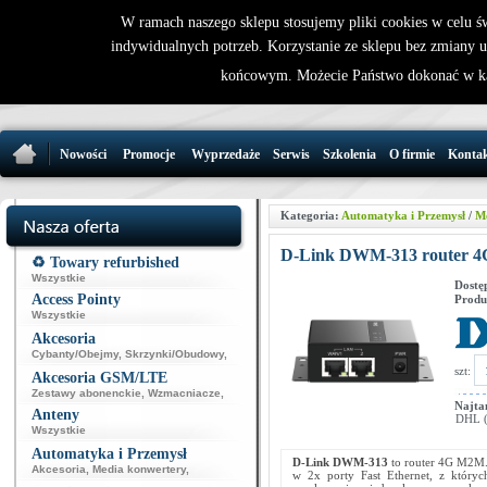
W ramach naszego sklepu stosujemy pliki cookies w celu 
indywidualnych potrzeb. Korzystanie ze sklepu bez zmiany 
32 721 86 
końcowym. Możecie Państwo dokonać w ka
support@wirele
Nowości
Promocje
Wyprzedaże
Serwis
Szkolenia
O firmie
Konta
Kategoria:
Automatyka i Przemysł
/
Mo
D-Link DWM-313 router 
♻️ Towary refurbished
Wszystkie
Dostę
Access Pointy
Produ
Wszystkie
Akcesoria
Cybanty/Obejmy
,
Skrzynki/Obudowy
,
szt:
Akcesoria GSM/LTE
Zestawy abonenckie
,
Wzmacniacze
,
Najta
Anteny
DHL (p
Wszystkie
Automatyka i Przemysł
D-Link DWM-313
to router 4G M2M.
Akcesoria
,
Media konwertery
,
w 2x porty Fast Ethernet, z który