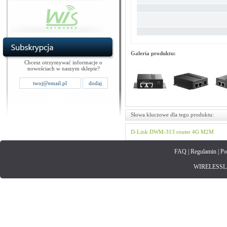
Galeria produktu:
Chcesz otrzymywać informacje o
nowościach w naszym sklepie?
Słowa kluczowe dla tego produktu:
D-Link
DWM-313
router 4G M2M
FAQ
|
Regulamin
|
Po
WIRELESSLAN.