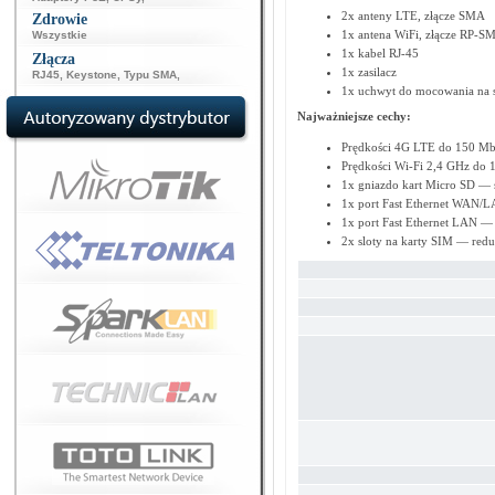
2x anteny LTE, złącze SMA
Zdrowie
1x antena WiFi, złącze RP-S
Wszystkie
1x kabel RJ-45
Złącza
1x zasilacz
RJ45
,
Keystone
,
Typu SMA
,
1x uchwyt do mocowania na 
Najważniejsze cechy:
Prędkości 4G LTE do 150 Mb/s
Prędkości Wi-Fi 2,4 GHz do 
1x gniazdo kart Micro SD — s
1x port Fast Ethernet WAN/
1x port Fast Ethernet LAN —
2x sloty na karty SIM — red