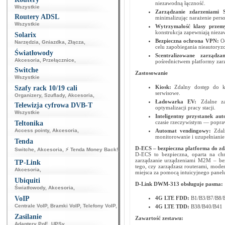
niezawodną łączność.
Wszystkie
Zarządzanie zdarzeniami 
Routery ADSL
minimalizując narażenie pers
Wszystkie
Wytrzymałość klasy przem
konstrukcja zapewniają nieza
Solarix
Bezpieczna ochrona VPN:
O
Narzędzia
,
Gniazdka
,
Złącza
,
celu zapobiegania nieautoryz
Światłowody
Scentralizowane zarządz
Akcesoria
,
Przełącznice
,
pośrednictwem platformy zar
Switche
Zastosowanie
Wszystkie
Kiosk:
Zdalny dostęp do ki
Szafy rack 10/19 cali
serwisowe.
Organizery
,
Szuflady
,
Akcesoria
,
Ładowarka EV:
Zdalne z
Telewizja cyfrowa DVB-T
optymalizacji pracy stacji.
Wszystkie
Inteligentny przystanek au
czasie rzeczywistym — popra
Teltonika
Access pointy
,
Akcesoria
,
Automat vendingowy:
Zdal
monitorowanie i uzupełnianie
Tenda
D-ECS – bezpieczna platforma do z
Switche
,
Akcesoria
,
⚡ Tenda Money Back!
,
D-ECS to bezpieczna, oparta na ch
zarządzanie urządzeniami M2M – bez 
TP-Link
tego, czy zarządzasz routerami, mod
Akcesoria
,
miejsca za pomocą intuicyjnego panel
Ubiquiti
D-Link
DWM-313
obsługuje pasma:
Światłowody
,
Akcesoria
,
VoIP
4G LTE FDD:
B1/B3/B7/B8/
Centrale VoIP
,
Bramki VoIP
,
Telefony VoIP
,
4G LTE TDD:
B38/B40/B41
Zasilanie
Zawartość zestawu:
Adaptery PoE
,
UPSy
,