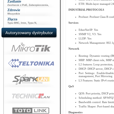
Zasilanie
ETH: Multi-layer managed 24
Zasilacze z PoE
,
Zabezpieczenia
,
Zdrowie
INDUSTRIAL PROTOCOLS
Wszystkie
Profinet: Profinet Class B co
Złącza
Services
Typu BNC
,
Inne
,
Typu N
,
EtherNet/IP: Yes
SNMP V2, V3: Yes
LLDP: Yes
Network Management: 802.1p c
Network
Routing: Dynamic routing (B
MRP: MRP client role, MRP m
L2 features: Loop protectio
DHCP: DHCP server, DHCP clie
Port Settings: Enable/disab
management, Port Mirroring
L3 Features: Static IPv4 routi
QoS
QOS: Port priority, DSCP prio
Scheduling method: SP/WF
Bandwidth control: Rate limit
Traffic Shaper: Port-based sh
Diagnostics