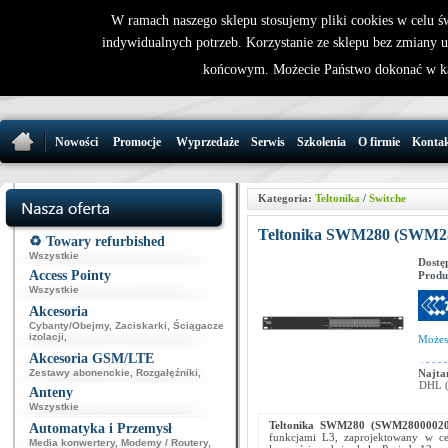
W ramach naszego sklepu stosujemy pliki cookies w celu 
indywidualnych potrzeb. Korzystanie ze sklepu bez zmiany 
32 721 86 
końcowym. Możecie Państwo dokonać w ka
support@wirele
Nowości
Promocje
Wyprzedaże
Serwis
Szkolenia
O firmie
Konta
Kategoria:
Teltonika
/
Switche
Teltonika SWM280 (SWM2
♻️ Towary refurbished
Wszystkie
Dostę
Access Pointy
Produ
Wszystkie
Akcesoria
Cybanty/Obejmy
,
Zaciskarki
,
Ściągacze
izolacji
,
Może
Akcesoria GSM/LTE
Zestawy abonenckie
,
Rozgałęźniki
,
Najta
DHL (p
Anteny
Wszystkie
Teltonika SWM280 (SWM2800002
Automatyka i Przemysł
funkcjami L3, zaprojektowany w ce
Media konwertery
,
Modemy / Routery
,