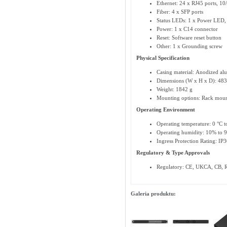
Ethernet: 24 x RJ45 ports, 1
Fiber: 4 x SFP ports
Status LEDs: 1 x Power LED, 
Power: 1 x C14 connector
Reset: Software reset button
Other: 1 x Grounding screw
Physical Specification
Casing material: Anodized al
Dimensions (W x H x D): 48
Weight: 1842 g
Mounting options: Rack moun
Operating Environment
Operating temperature: 0 °C t
Operating humidity: 10% to 
Ingress Protection Rating: IP3
Regulatory & Type Approvals
Regulatory: CE, UKCA, CB, 
Galeria produktu: