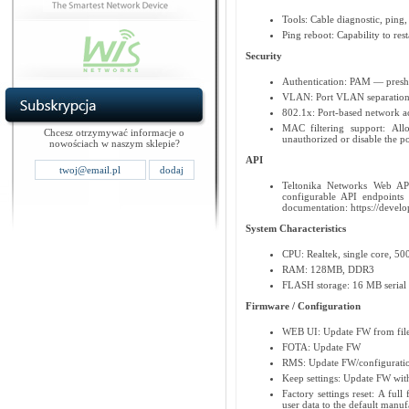
Tools: Cable diagnostic, ping,
Ping reboot: Capability to rest
Security
Authentication: PAM — presh
VLAN: Port VLAN separatio
802.1x: Port-based network ac
MAC filtering support: All
Chcesz otrzymywać informacje o
unauthorized or disable the p
nowościach w naszym sklepie?
API
Teltonika Networks Web API
configurable API endpoints 
documentation: https://develo
System Characteristics
CPU: Realtek, single core, 
RAM: 128MB, DDR3
FLASH storage: 16 MB serial 
Firmware / Configuration
WEB UI: Update FW from file,
FOTA: Update FW
RMS: Update FW/configuration
Keep settings: Update FW with
Factory settings reset: A full
user data to the default manuf