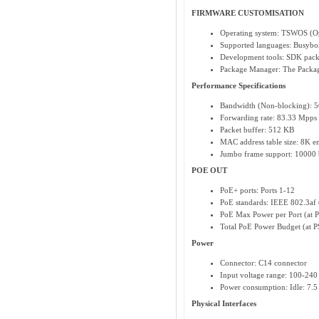
FIRMWARE CUSTOMISATION
Operating system: TSWOS (O
Supported languages: Busybox
Development tools: SDK pack
Package Manager: The Package 
Performance Specifications
Bandwidth (Non-blocking): 
Forwarding rate: 83.33 Mpps
Packet buffer: 512 KB
MAC address table size: 8K en
Jumbo frame support: 10000 
POE OUT
PoE+ ports: Ports 1-12
PoE standards: IEEE 802.3af 
PoE Max Power per Port (at 
Total PoE Power Budget (at 
Power
Connector: C14 connector
Input voltage range: 100-24
Power consumption: Idle: 7.
Physical Interfaces