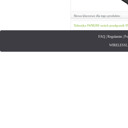
Słowa kluczowe dla tego produktu:
Teltonika
SWM280
switch
przełącznik
S
FAQ
|
Regulamin
|
Po
WIRELESSLAN.