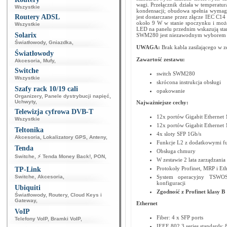
wagi. Przełącznik działa w temperatu
Wszystkie
kondensacji; obudowa spełnia wymag
Routery ADSL
jest dostarczane przez złącze IEC 
około 9 W w stanie spoczynku i moż
Wszystkie
LED na panelu przednim wskazują stan 
Solarix
SWM280 jest niezawodnym wyborem d
Światłowody
,
Gniazdka
,
UWAGA:
Brak kabla zasilającego w z
Światłowody
Zawartość zestawu:
Akcesoria
,
Mufy
,
Switche
switch SWM280
Wszystkie
skrócona instrukcja obsługi
Szafy rack 10/19 cali
opakowanie
Organizery
,
Panele dystrybucji napięć
,
Uchwyty
,
Najważniejsze cechy:
Telewizja cyfrowa DVB-T
12x portów Gigabit Ethernet
Wszystkie
12x portów Gigabit Ethernet
Teltonika
4x sloty SFP 1Gb/s
Akcesoria
,
Lokalizatory GPS
,
Anteny
,
Funkcje L2 z dodatkowymi fu
Tenda
Obsługa chmury
Switche
,
⚡ Tenda Money Back!
,
PON
,
W zestawie 2 lata zarządzani
Protokoły Profinet, MRP i Et
TP-Link
Switche
,
Akcesoria
,
System operacyjny TSWOS 
konfiguracji
Ubiquiti
Zgodność z Profinet klasy B
Światłowody
,
Routery
,
Cloud Keys i
Gateway
,
Ethernet
VoIP
Fiber: 4 x SFP ports
Telefony VoIP
,
Bramki VoIP
,
IEEE 802.3 series standards: 