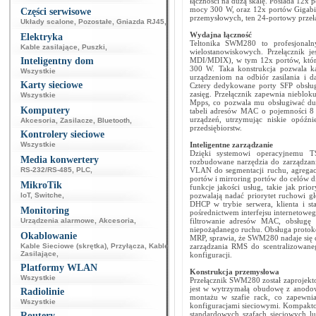
łączności na dużą skalę. Posiada 12x 
mocy 300 W, oraz 12x portów Gigabit
Części serwisowe
przemysłowych, ten 24-portowy przełąc
Układy scalone
,
Pozostałe
,
Gniazda RJ45
,
Wydajna łączność
Elektryka
Teltonika SWM280 to profesjonaln
Kable zasilające
,
Puszki
,
wielostanowiskowych. Przełącznik 
Inteligentny dom
MDI/MDIX), w tym 12x portów, któr
300 W. Taka konstrukcja pozwala 
Wszystkie
urządzeniom na odbiór zasilania i d
Karty sieciowe
Cztery dedykowane porty SFP obsług
zasięg. Przełącznik zapewnia nieblok
Wszystkie
Mpps, co pozwala mu obsługiwać duż
Komputery
tabeli adresów MAC o pojemności 8 
urządzeń, utrzymując niskie opóźni
Akcesoria
,
Zasilacze
,
Bluetooth
,
przedsiębiorstw.
Kontrolery sieciowe
Wszystkie
Inteligentne zarządzanie
Dzięki systemowi operacyjnemu 
Media konwertery
rozbudowane narzędzia do zarządzania 
RS-232/RS-485
,
PLC
,
VLAN do segmentacji ruchu, agregacj
portów i mirroring portów do celów 
MikroTik
funkcje jakości usług, takie jak prio
IoT
,
Switche
,
pozwalają nadać priorytet ruchowi 
DHCP w trybie serwera, klienta i st
Monitoring
pośrednictwem interfejsu internetowe
Urządzenia alarmowe
,
Akcesoria
,
filtrowanie adresów MAC, obsługę
niepożądanego ruchu. Obsługa protok
Okablowanie
MRP, sprawia, że SWM280 nadaje się d
Kable Sieciowe (skrętka)
,
Przyłącza
,
Kable
zarządzania RMS do scentralizowane
Zasilające
,
konfiguracji.
Platformy WLAN
Konstrukcja przemysłowa
Wszystkie
Przełącznik SWM280 został zaprojek
jest w wytrzymałą obudowę z anodow
Radiolinie
montażu w szafie rack, co zapewnia
Wszystkie
konfiguracjami sieciowymi. Kompaktow
standardowych szafach sieciowych lu
Routery