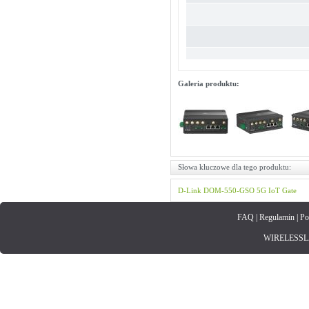
Galeria produktu:
Słowa kluczowe dla tego produktu:
D-Link
DOM-550-GSO
5G IoT​ Gate
FAQ
|
Regulamin
|
Po
WIRELESSLAN.