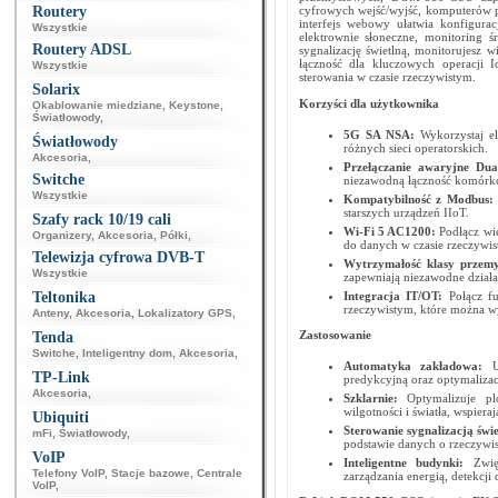
Routery
cyfrowych wejść/wyjść, komputerów p
interfejs webowy ułatwia konfigura
Wszystkie
elektrownie słoneczne, monitoring ś
Routery ADSL
sygnalizację świetlną, monitorujesz
łączność dla kluczowych operacji I
Wszystkie
sterowania w czasie rzeczywistym.
Solarix
Korzyści dla użytkownika
Okablowanie miedziane
,
Keystone
,
Światłowody
,
5G SA NSA:
Wykorzystaj e
Światłowody
różnych sieci operatorskich.
Akcesoria
,
Przełączanie awaryjne Du
Switche
niezawodną łączność komór
Wszystkie
Kompatybilność z Modbus
starszych urządzeń IIoT.
Szafy rack 10/19 cali
Wi-Fi 5 AC1200:
Podłącz wi
Organizery
,
Akcesoria
,
Półki
,
do danych w czasie rzeczywis
Telewizja cyfrowa DVB-T
Wytrzymałość klasy przem
Wszystkie
zapewniają niezawodne dział
Teltonika
Integracja IT/OT:
Połącz f
rzeczywistym, które można w
Anteny
,
Akcesoria
,
Lokalizatory GPS
,
Zastosowanie
Tenda
Switche
,
Inteligentny dom
,
Akcesoria
,
Automatyka zakładowa​:
TP-Link
predykcyjną oraz optymalizac
Akcesoria
,
Szklarnie:
Optymalizuje p
wilgotności i światła, wspier
Ubiquiti
Sterowanie sygnalizacją świ
mFi
,
Światłowody
,
podstawie danych o rzeczywist
VoIP
Inteligentne budynki:
Zwię
Telefony VoIP
,
Stacje bazowe
,
Centrale
zarządzania energią, detekcji
VoIP
,