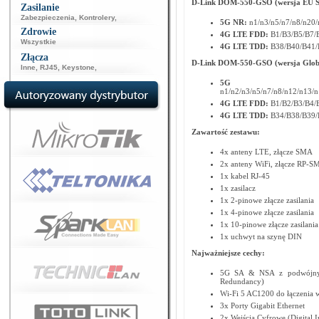
D-Link DOM-550-GSO (wersja
EU 
Zasilanie
Zabezpieczenia
,
Kontrolery
,
5G NR:
n1/n3/n5/n7/n8/n20/
Zdrowie
4G LTE
FDD:
B1/B3/B5/B7/
Wszystkie
4G LTE
TDD:
B38/B40/B41/
Złącza
D-Link DOM-550-GSO (wersja
Glob
Inne
,
RJ45
,
Keystone
,
5
n1/n2/n3/n5/n7/n8/n12/n13/
4G LTE
FDD:
B1/B2/B3/B4/
4G LTE
TDD:
B34/B38/B39/
Zawartość zestawu:
4x anteny LTE, złącze SMA
2x anteny WiFi, złącze RP-S
1x kabel RJ-45
1x zasilacz
1x 2-pinowe złącze zasilania
1x 4-pinowe złącze zasilania
1x 10-pinowe złącze zasilania
1x uchwyt na szynę DIN
Najważniejsze cechy:
5G SA & NSA z podwójnymi
Redundancy)
Wi-Fi 5 AC1200 do łączenia 
3x Porty Gigabit Ethernet
2x Wejścia Cyfrowe (Digital I