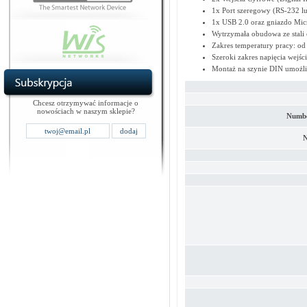
1x Port szeregowy (RS-232 l
1x USB 2.0 oraz gniazdo Mic
Wytrzymała obudowa ze stali
Zakres temperatury pracy: o
Szeroki zakres napięcia wejś
Montaż na szynie DIN umożli
Chcesz otrzymywać informacje o
nowościach w naszym sklepie?
Number
N