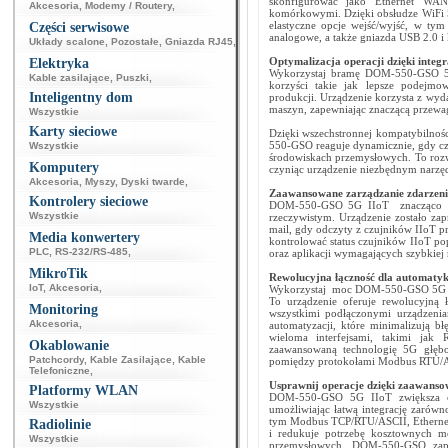
skonfigurować jako Ethernet WAN
Akcesoria
,
Modemy / Routery
,
komórkowymi. Dzięki obsłudze WiFi 5
elastyczne opcje wejść/wyjść, w ty
Części serwisowe
analogowe, a także gniazda USB 2.0 i k
Układy scalone
,
Pozostałe
,
Gniazda RJ45
,
Optymalizacja operacji dzięki integr
Elektryka
Wykorzystaj bramę DOM-550-GSO 5G 
Kable zasilające
,
Puszki
,
korzyści takie jak lepsze podejmo
Inteligentny dom
produkcji. Urządzenie korzysta z wyda
maszyn, zapewniając znaczącą przewa
Wszystkie
Karty sieciowe
Dzięki wszechstronnej kompatybilnośc
550-GSO reaguje dynamicznie, gdy czu
Wszystkie
środowiskach przemysłowych. To rozw
Komputery
czyniąc urządzenie niezbędnym narzęd
Akcesoria
,
Myszy
,
Dyski twarde
,
Zaawansowane zarządzanie zdarzenia
Kontrolery sieciowe
DOM-550-GSO 5G IIoT znacząco uspr
Wszystkie
rzeczywistym. Urządzenie zostało za
mail, gdy odczyty z czujników IIoT p
Media konwertery
kontrolować status czujników IIoT po
PLC
,
RS-232/RS-485
,
oraz aplikacji wymagających szybkiej r
MikroTik
Rewolucyjna łączność dla automatyki
IoT
,
Akcesoria
,
Wykorzystaj moc DOM-550-GSO 5G IIo
To urządzenie oferuje rewolucyjną
Monitoring
wszystkimi podłączonymi urządzeni
Akcesoria
,
automatyzacji, które minimalizują b
wieloma interfejsami, takimi ja
Okablowanie
zaawansowaną technologię 5G głębo
Patchcordy
,
Kable Zasilające
,
Kable
pomiędzy protokołami Modbus RTU/ASCI
Telefoniczne
,
Usprawnij operacje dzięki zaawanso
Platformy WLAN
DOM-550-GSO 5G IIoT zwiększa efe
Wszystkie
umożliwiając łatwą integrację zarówn
tym Modbus TCP/RTU/ASCII, Ethernet,
Radiolinie
i redukuje potrzebę kosztownych mo
Wszystkie
przemysłowych, DOM-550-GSO zape