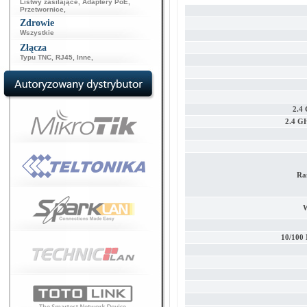
Listwy zasilające
,
Adaptery PoE
,
Przetwornice
,
Zdrowie
Wszystkie
Złącza
Typu TNC
,
RJ45
,
Inne
,
2.4
2.4 G
Ra
W
10/100 