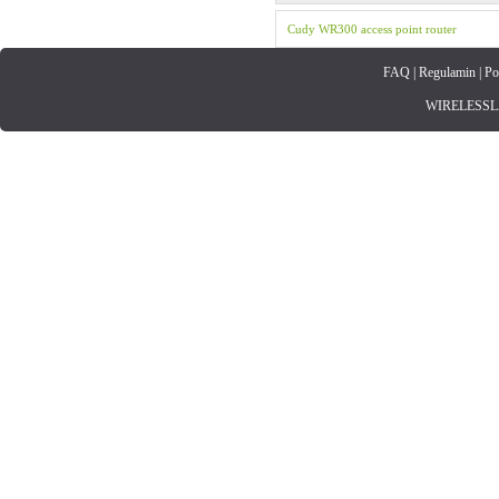
Cudy
WR300
access point
router
FAQ
|
Regulamin
|
Po
WIRELESSLAN.