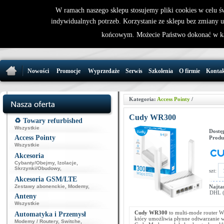
W ramach naszego sklepu stosujemy pliki cookies w celu 
indywidualnych potrzeb. Korzystanie ze sklepu bez zmiany 
32 721 86 
końcowym. Możecie Państwo dokonać w ka
support@wirele
Nowości
Promocje
Wyprzedaże
Serwis
Szkolenia
O firmie
Konta
Kategoria:
Access Pointy
/
Cudy WR300
♻️ Towary refurbished
Wszystkie
Dostę
Access Pointy
Produ
Wszystkie
Akcesoria
Cybanty/Obejmy
,
Izolacje
,
Skrzynki/Obudowy
,
szt:
Akcesoria GSM/LTE
Zestawy abonenckie
,
Modemy
,
Najta
DHL (p
Anteny
Wszystkie
Cudy WR300
to multi-mode router Wi
Automatyka i Przemysł
który umożliwia płynne odtwarzanie w
Modemy / Routery
,
Switche
,