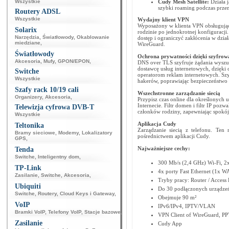
Wszystkie
Cudy Mesh Satellite:
Działa 
szybki roaming podczas przem
Routery ADSL
Wszystkie
Wydajny klient VPN
Wyposażony w klienta VPN obsługujące
Solarix
rodzinie po jednokrotnej konfiguracj
Narzędzia
,
Światłowody
,
Okablowanie
dostęp i ograniczyć zakłócenia w dzi
miedziane
,
WireGuard.
Światłowody
Ochrona prywatności dzięki szyfro
Akcesoria
,
Mufy
,
GPON/EPON
,
DNS over TLS szyfruje żądania wyszuk
dostawcę usług internetowych, dzięki
Switche
operatorom reklam internetowych. Sz
Wszystkie
hakerów, poprawiając bezpieczeństwo 
Szafy rack 10/19 cali
Wszechstronne zarządzanie siecią
Organizery
,
Akcesoria
,
Przypisz czas online dla określonych
Internecie. Filtr domen i filtr IP poz
Telewizja cyfrowa DVB-T
członków rodziny, zapewniając spokój 
Wszystkie
Aplikacja Cudy
Teltonika
Zarządzanie siecią z telefonu. Ten
Bramy sieciowe
,
Modemy
,
Lokalizatory
pośrednictwem aplikacji Cudy.
GPS
,
Najważniejsze cechy:
Tenda
Switche
,
Inteligentny dom
,
300 Mb/s (2,4 GHz) Wi-Fi, 
TP-Link
4x porty Fast Ethernet (1x 
Zasilanie
,
Switche
,
Akcesoria
,
Tryby pracy: Router / Access 
Ubiquiti
Do 30 podłączonych urządz
Switche
,
Routery
,
Cloud Keys i Gateway
,
Obejmuje 90 m²
VoIP
IPv6/IPv4, IPTV/VLAN
Bramki VoIP
,
Telefony VoIP
,
Stacje bazowe
,
VPN Client of WireGuard, P
Zasilanie
Cudy App