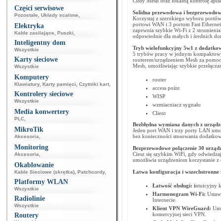
Cudy Mesh oraz lokalną kontrolę aplik
Części serwisowe
Solidna przewodowa i bezprzewodow
Pozostałe
,
Układy scalone
,
Korzystaj z szerokiego wyboru portów
portowi WAN i 3 portom Fast Ethern
Elektryka
zapewnia szybkie Wi-Fi z 2 strumienia
Kable zasilające
,
Puszki
,
odpowiednie dla małych i średnich d
Inteligentny dom
Tryb wielofunkcyjny 5w1 z dodatkow
Wszystkie
5 trybów pracy w jednym kompaktowym
Karty sieciowe
routerem/urządzeniem Mesh za pomocą 
Mesh, umożliwiając szybkie przełączani
Wszystkie
Komputery
router
Klawiatury
,
Karty pamięci
,
Czytniki kart
,
access point
Kontrolery sieciowe
WISP
Wszystkie
wzmiacniacz sygnału
Media konwertery
Client
PLC
,
Bezbłędna wymiana danych z urząd
MikroTik
Jeden port WAN i trzy porty LAN umoż
bez konieczności stosowania dodatkow
Akcesoria
,
Monitoring
Bezprzewodowe połączenie 30 urząd
Ciesz się szybkim WiFi, gdy odwiedza
Akcesoria
,
umożliwia urządzeniom korzystanie z 
Okablowanie
Łatwa konfiguracja i wszechstronne
Kable Sieciowe (skrętka)
,
Patchcordy
,
Platformy WLAN
Łatwość obsługi: i
ntuicyjny k
Wszystkie
Harmonogram Wi-Fi:
Ustaw 
Radiolinie
Internecie.
Wszystkie
Klient VPN WireGuard:
Umoż
komercyjnej sieci VPN.
Routery