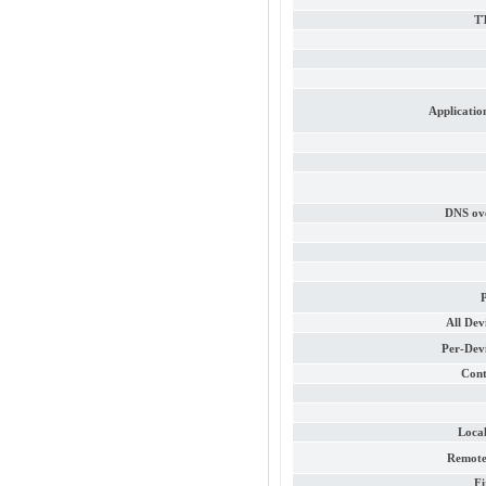
TT
Applicati
DNS ove
P
All De
Per-Dev
Cont
Loca
Remote
F