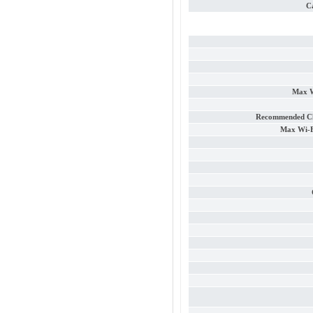
C
Max W
Recommended Cli
Max Wi-F