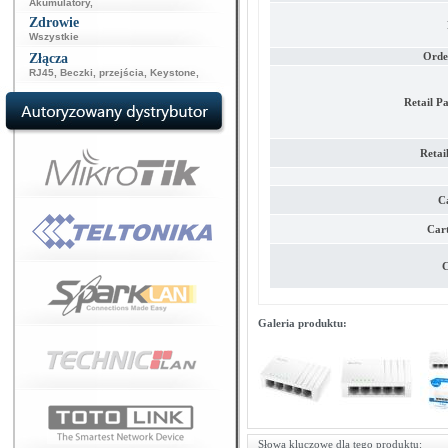
Akumulatory
,
Zdrowie
Wszystkie
Orde
Złącza
RJ45
,
Beczki, przejścia
,
Keystone
,
Retail P
Retai
C
Car
C
Galeria produktu:
Słowa kluczowe dla tego produktu: