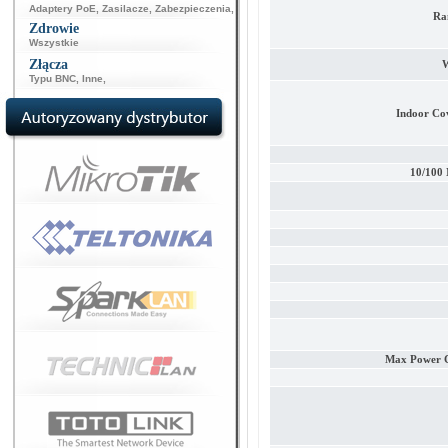
Adaptery PoE
,
Zasilacze
,
Zabezpieczenia
,
Ra
Zdrowie
Wszystkie
Złącza
W
Typu BNC
,
Inne
,
Indoor Co
10/100 
Max Power 