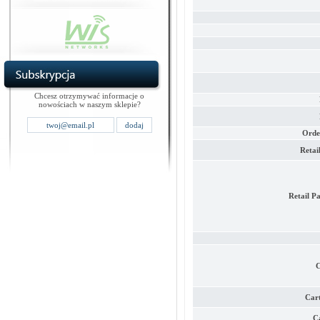
Chcesz otrzymywać informacje o
nowościach w naszym sklepie?
Orde
Retai
Retail P
C
Car
C