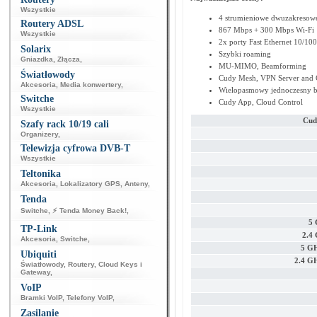
Wszystkie
4 strumieniowe dwuzakresowe
Routery ADSL
867 Mbps + 300 Mbps Wi-Fi
Wszystkie
2x porty Fast Ethernet 10/10
Solarix
Szybki roaming
Gniazdka
,
Złącza
,
MU-MIMO, Beamforming
Światłowody
Cudy Mesh, VPN Server and C
Akcesoria
,
Media konwertery
,
Wielopasmowy jednoczesny b
Switche
Cudy App, Cloud Control
Wszystkie
Cud
Szafy rack 10/19 cali
Organizery
,
Telewizja cyfrowa DVB-T
Wszystkie
Teltonika
Akcesoria
,
Lokalizatory GPS
,
Anteny
,
Tenda
Switche
,
⚡ Tenda Money Back!
,
5 
TP-Link
2.4
Akcesoria
,
Switche
,
5 GH
Ubiquiti
2.4 G
Światłowody
,
Routery
,
Cloud Keys i
Gateway
,
VoIP
Bramki VoIP
,
Telefony VoIP
,
Zasilanie