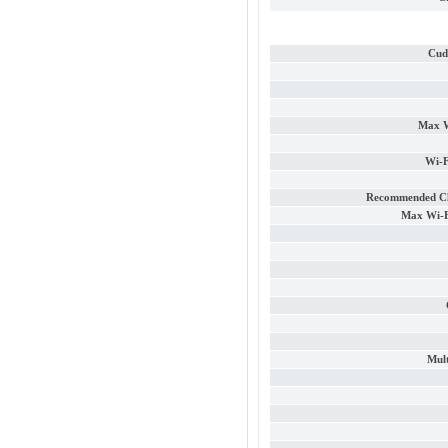
Cud
Max W
Wi-F
Recommended Cli
Max Wi-F
Mul