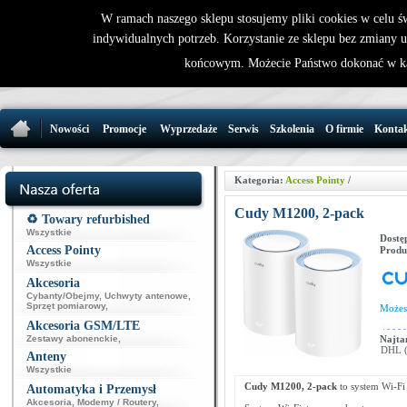
W ramach naszego sklepu stosujemy pliki cookies w celu 
indywidualnych potrzeb. Korzystanie ze sklepu bez zmiany 
32 721 86 
końcowym. Możecie Państwo dokonać w ka
support@wirele
Nowości
Promocje
Wyprzedaże
Serwis
Szkolenia
O firmie
Konta
Kategoria:
Access Pointy
/
Cudy M1200, 2-pack
♻️ Towary refurbished
Wszystkie
Dostę
Access Pointy
Produ
Wszystkie
Akcesoria
Cybanty/Obejmy
,
Uchwyty antenowe
,
Sprzęt pomiarowy
,
Może
Akcesoria GSM/LTE
Zestawy abonenckie
,
Najta
DHL (p
Anteny
Wszystkie
Cudy M1200, 2-pack
to system Wi-Fi
Automatyka i Przemysł
Akcesoria
,
Modemy / Routery
,