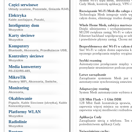
System Wi-Fi typu mesh, stworzony 
Cudy Mesh, kontrolę aplikacji, VPN i
Części serwisowe
Układy scalone
,
Pozostałe
,
Gniazda RJ45
,
Rozwiązanie Wi-Fi Mesh dla całego
Technologia Mesh integruje wiele wę
Elektryka
całym domu, eliminując trudno dostęp
Kable zasilające
,
Puszki
,
Inteligentny dom
Whole Home Mesh, zabójca martwych
Dzięki silniejszemu i wydajniejsz
Wszystkie
M1200 zwiększa zasięg Wi-Fi w cały
Karty sieciowe
Ethernet backhaul współpracują ze sob
i prawdziwie płynny zasięg. Chcesz mi
Wszystkie
Komputery
Bezproblemowa sieć Wi-Fi w całym 
Sieć Wi-Fi w całym domu zapewnia kli
Bluetooth
,
Akcesoria
,
Przedłużacze USB
,
ręcznego przełączania między oryginaln
Kontrolery sieciowe
Wszystkie
Szybki roaming
Automatyczne przełączanie między w
Media konwertery
przesyłanie strumieniowe podczas prze
RS-232/RS-485
,
Łatwe zarządzanie
MikroTik
Zarządzanie systemem Mesh jest t
Routery WiFi
,
Akcesoria
,
Switche
,
automatycznie synchronizują ustawieni
Monitoring
Adaptacyjny routing
Akcesoria
,
System Mesh automatycznie wybiera naj
Okablowanie
128 Mbit Flash + 1 Gbit DDR
Pigtaile
,
Kable Sieciowe (skrętka)
,
Kable
128 Mbit flash konstrukcja sprawia, 
Koncentryczne
,
zapewnia więcej miejsca na system 
zapewnia więcej możliwości rozbudow
Platformy WLAN
Wszystkie
Aplikacja Cudy
Zarządzanie siecią z telefonu. Ten
Radiolinie
pośrednictwem aplikacji Cudy.
Wszystkie
Najważniejsze cechy:
Routery