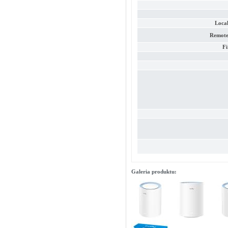
Loca
Remote
F
Galeria produktu: