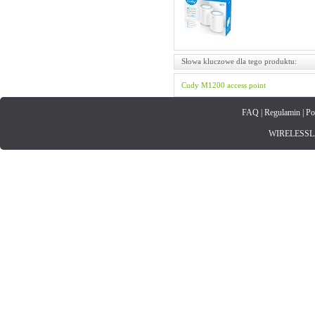
Słowa kluczowe dla tego produktu:
Cudy
M1200
access point
FAQ
|
Regulamin
|
Po
WIRELESSLAN.