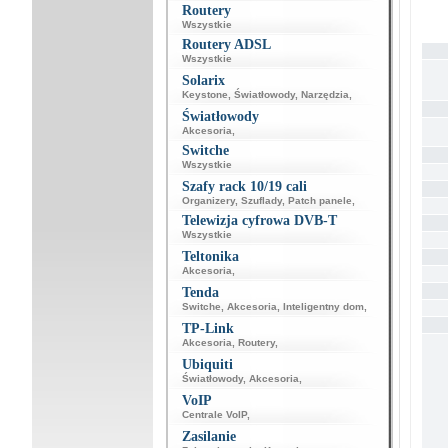
Routery
Wszystkie
Routery ADSL
Wszystkie
Solarix
Keystone
,
Światłowody
,
Narzędzia
,
Światłowody
Akcesoria
,
Switche
Wszystkie
Szafy rack 10/19 cali
Organizery
,
Szuflady
,
Patch panele
,
Telewizja cyfrowa DVB-T
Wszystkie
Teltonika
Akcesoria
,
Tenda
Switche
,
Akcesoria
,
Inteligentny dom
,
TP-Link
Akcesoria
,
Routery
,
Ubiquiti
Światłowody
,
Akcesoria
,
VoIP
Centrale VoIP
,
Zasilanie