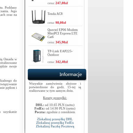
cena:
247,00zł
ktu. Poddany
zania. Jego
Tenda AC8
kach oraz na
cena:
98,00zł
Quectel EP06 Modem
MiniPCI Express LTE
Cat6
cena:
345,90zł
TP-Link EAP225-
Outdoor
ecią Omada w
cena:
342,40zł
tralizowane
jdzie swoje
ądzalnego do
Wszystkie zamówienia złożone i
ozwiązywanie
potwierdzone do godz. 15-tej są
nie pętlom i
realizowane w tym samym dniu.
Koszty przesyłki:
DHL:
od 10.65 PLN (netto)
FedEx:
od 14.90 PLN (netto)
a uzyskanie
Poczta:
zgodnie z cennikiem
Zlokalizuj przesyłkę DHL
Zlokalizuj przesyłkę FedEx
Zlokalizuj Paczkę Pocztową