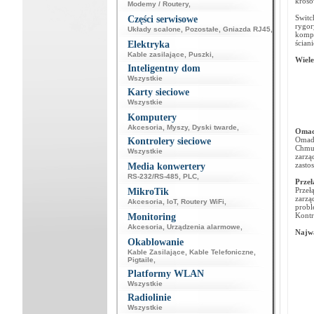
kroso
Modemy / Routery
,
Switc
Części serwisowe
rygor
Układy scalone
,
Pozostałe
,
Gniazda RJ45
,
kompa
ściani
Elektryka
Kable zasilające
,
Puszki
,
Wiele
Inteligentny dom
Wszystkie
Karty sieciowe
Wszystkie
Komputery
Akcesoria
,
Myszy
,
Dyski twarde
,
Omada
Omada
Kontrolery sieciowe
Chmur
Wszystkie
zarzą
zasto
Media konwertery
RS-232/RS-485
,
PLC
,
Przełą
Przeł
MikroTik
zarzą
Akcesoria
,
IoT
,
Routery WiFi
,
probl
Kontr
Monitoring
Akcesoria
,
Urządzenia alarmowe
,
Najwa
Okablowanie
Kable Zasilające
,
Kable Telefoniczne
,
Pigtaile
,
Platformy WLAN
Wszystkie
Radiolinie
Wszystkie