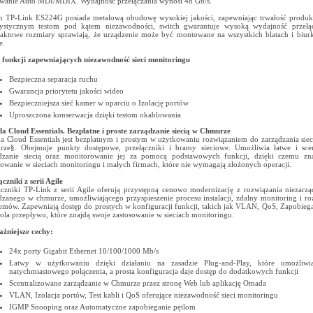
wanie Auto MDI/MDIX. Wydajnośc przełączania wynosi 48 Gb/s.
h TP-Link ES224G posiada metalową obudowę wysokiej jakości, zapewniając trwałość produ
ystycznym testom pod kątem niezawodności, switch gwarantuje wysoką wydajność przełąc
ktowe rozmiary sprawiają, że urządzenie może być montowane na wszystkich blatach i biur
e.
 funkcji zapewniających niezawodność sieci monitoringu
Bezpieczna separacja ruchu
Gwarancja priorytetu jakości wideo
Bezpieczniejsza sieć kamer w oparciu o Izolację portów
Uproszczona konserwacja dzięki testom okablowania
 Cloud Essentials. Bezpłatne i proste zarządzanie siecią w Chmurze
 Cloud Essentials jest bezpłatnym i prostym w użytkowaniu rozwiązaniem do zarządzania si
ze§. Obejmuje punkty dostępowe, przełączniki i bramy sieciowe. Umożliwia łatwe i scen
dzanie siecią oraz monitorowanie jej za pomocą podstawowych funkcji, dzięki czemu zna
sowanie w sieciach monitoringu i małych firmach, które nie wymagają złożonych operacji.
czniki z serii Agile
ączniki TP-Link z serii Agile oferują przystępną cenowo modernizację z rozwiązania niezarz
dzanego w chmurze, umożliwiającego przyspieszenie procesu instalacji, zdalny monitoring i r
emów. Zapewniają dostęp do prostych w konfiguracji funkcji, takich jak VLAN, QoS, Zapobiega
ola przepływu, które znajdą swoje zastosowanie w sieciach monitoringu.
żniejsze cechy:
24x porty Gigabit Ethernet 10/100/1000 Mb/s
Łatwy w użytkowaniu dzięki działaniu na zasadzie Plug-and-Play, które umożliwi
natychmiastowego połączenia, a prosta konfiguracja daje dostęp do dodatkowych funkcji
Scentralizowane zarządzanie w Chmurze przez stronę Web lub aplikację Omada
VLAN, Izolacja portów, Test kabli i QoS oferujące niezawodność sieci monitoringu
IGMP Snooping oraz Automatyczne zapobieganie pętlom