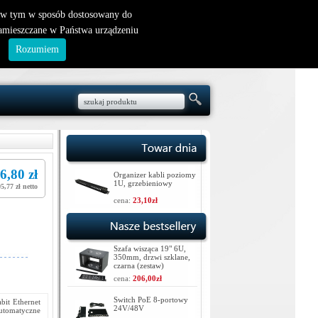
nowy klient
|
logowanie
, w tym w sposób dostosowany do
zamieszczane w Państwa urządzeniu
.
Rozumiem
6,80 zł
Organizer kabli poziomy
1U, grzebieniowy
5,77 zł netto
cena:
23,10zł
Szafa wisząca 19" 6U,
350mm, drzwi szklane,
czarna (zestaw)
cena:
206,00zł
Switch PoE 8-portowy
bit Ethernet
24V/48V
utomatyczne