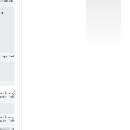
t/Unknown-
ack
ing- Fast
go Omada,
urze lub
go Omada,
urze lub
artego na