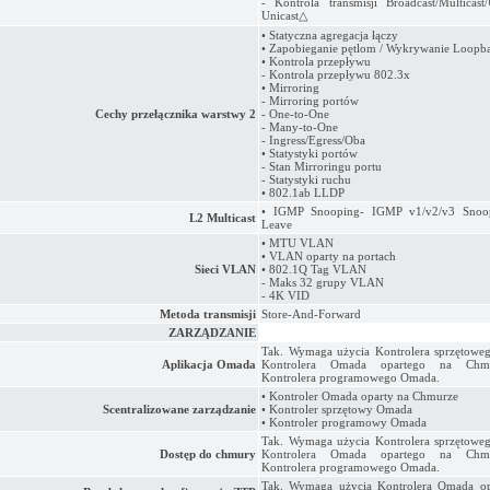
- Kontrola transmisji Broadcast/Multicas
Unicast△
• Statyczna agregacja łączy
• Zapobieganie pętlom / Wykrywanie Loopb
• Kontrola przepływu
- Kontrola przepływu 802.3x
• Mirroring
- Mirroring portów
Cechy przełącznika warstwy 2
- One-to-One
- Many-to-One
- Ingress/Egress/Oba
• Statystyki portów
- Stan Mirroringu portu
- Statystyki ruchu
• 802.1ab LLDP
• IGMP Snooping- IGMP v1/v2/v3 Snoop
L2 Multicast
Leave
• MTU VLAN
• VLAN oparty na portach
Sieci VLAN
• 802.1Q Tag VLAN
- Maks 32 grupy VLAN
- 4K VID
Metoda transmisji
Store-And-Forward
ZARZĄDZANIE
Tak. Wymaga użycia Kontrolera sprzętowe
Aplikacja Omada
Kontrolera Omada opartego na Chm
Kontrolera programowego Omada.
• Kontroler Omada oparty na Chmurze
Scentralizowane zarządzanie
• Kontroler sprzętowy Omada
• Kontroler programowy Omada
Tak. Wymaga użycia Kontrolera sprzętowe
Dostęp do chmury
Kontrolera Omada opartego na Chm
Kontrolera programowego Omada.
Tak. Wymaga użycia Kontrolera Omada op