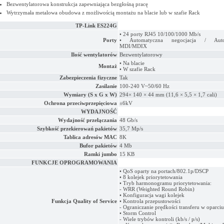
Bezwentylatorowa konstrukcja zapewniająca bezgłośną pracę
Wytrzymała metalowa obudowa z możliwością montażu na blacie lub w szafie Rack
TP-Link ES224G
• 24 porty RJ45 10/100/1000 Mb/s
Porty
• Automatyczna negocjacja / Auto
MDI/MDIX
Ilość wentylatorów
Bezwentylatorowy
• Na blacie
Montaż
• W szafie Rack
Zabezpieczenia fizyczne
Tak
Zasilanie
100-240 V~50/60 Hz
Wymiary (S x G x W)
294× 140 × 44 mm (11,6 × 5,5 × 1,7 cali)
Ochrona przeciwprzepięciowa
±6kV
WYDAJNOŚĆ
Wydajność przełączania
48 Gb/s
Szybkość przekierowań pakietów
35,7 Mp/s
Tablica adresów MAC
8K
Bufor pakietów
4 Mb
Ramki jumbo
15 KB
FUNKCJE OPROGRAMOWANIA
• QoS oparty na portach/802.1p/DSCP
• 8 kolejek priorytetowania
• Tryb harmonogramu priorytetowania:
- WRR (Weighted Round Robin)
• Konfiguracja wagi kolejek
Funkcja Quality of Service
• Kontrola przepustowości
- Ograniczanie prędkości transferu w oparciu
• Storm Control
- Wiele trybów kontroli (kb/s / p/s)