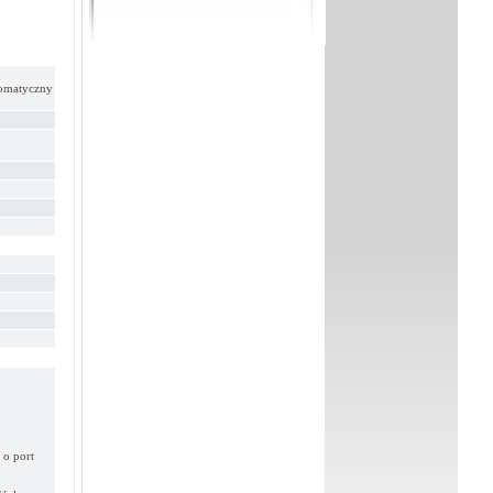
matyczny
 o port