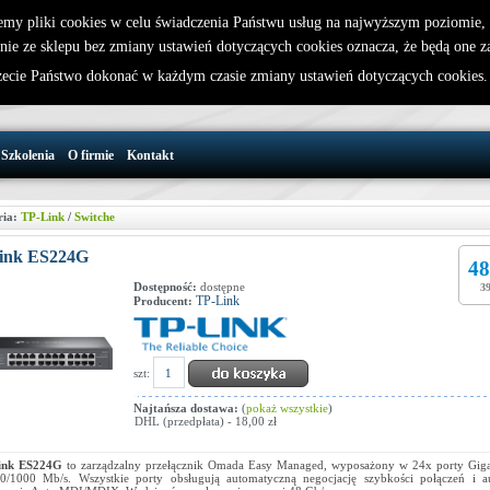
emy pliki cookies w celu świadczenia Państwu usług na najwyższym poziomie
nie ze sklepu bez zmiany ustawień dotyczących cookies oznacza, że będą one 
32 721 86 72
W koszyku jest 0 produktów(y)
cie Państwo dokonać w każdym czasie zmiany ustawień dotyczących cookies
support@wirelesslan.com.pl
Szkolenia
O firmie
Kontakt
ria:
TP-Link
/
Switche
ink ES224G
48
Dostępność:
dostępne
39
TP-Link
Producent:
szt:
Najtańsza dostawa:
(
pokaż wszystkie
)
DHL (przedpłata) - 18,00 zł
ink ES224G
to zarządzalny przełącznik Omada Easy Managed, wyposażony w 24x porty Giga
0/1000 Mb/s. Wszystkie porty obsługują automatyczną negocjację szybkości połączeń i a