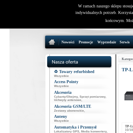
W ramach naszego sklepu stosuj
indywidualnych potrzeb. Korzysta
końcowym. Może
Nowości
Promocje
Wyprzedaże
Serwis
Katego
TP-L
♻️ Towary refurbished
Wszystkie
Access Pointy
Wszystkie
Akcesoria
Cybanty/Obejmy
,
Sprzęt pomiarowy
,
Uchwyty antenowe
,
Akcesoria GSM/LTE
Zestawy abonenckie
,
Anteny
Wszystkie
TP-L
Automatyka i Przemysł
10/10
Lokalizatory GPS
,
Media konwertery
,