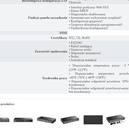
Bezobsługowa konfiguracja ZTP
Chmurze.
• Interfejs graficzny Web GUI
• Klient DHCP
• Diagnostyka okablowania
Funkcje panelu zarządzania
• Automatyczne wykrywanie urządzeń†
• Konfiguracja grupowa†
• Grupowa aktualizacja oprogramowań†
• Ujednolicona konfiguracja†
INNE
Certyfikaty
FCC, CE, RoHS
• ES224G
• Kabel zasilający
• Gumowe nóżki
Zawartość opakowania
• Wsporniki montażowe
• Śruby
• Instrukcja instalacji
• Dopuszczalna temperatura pracy:
(23℉~122℉)
• Dopuszczalna temperatura przecho
-40℃~70℃ (-40℉~158℉)
Środowisko pracy
• Dopuszczalna wilgotność powietrza: 10
kondensacji
• Dopuszczalna wilgotność przechowywani
bez kondensacji
 produktu: