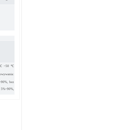
 -5℃~50℃
wywania:
%~90%, bez
a: 5%~90%,