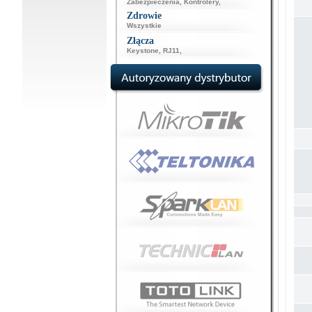
Zabezpieczenia
,
Kontrolery
,
Zdrowie
Wszystkie
Złącza
Keystone
,
RJ11
,