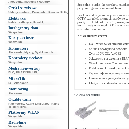
Akcesoria
,
Modemy / Routery
,
Specjalna płaska konstrukcja patc
Części serwisowe
przypodłogowej czy za meblami.
Układy scalone
,
Pozostałe
,
Gniazda RJ45
,
Patchcord stosuje się w połączeniac
Elektryka
CCTV czy telefonicznych, zarówno w d
prostym 1:1. Składa się z 4-parowej 
Kable zasilające
,
Puszki
,
konstrukcję oraz wtyki RJ45 z obu st
Inteligentny dom
uszkodzeniom kabla.
Wszystkie
Najważniejsze cechy:
Karty sieciowe
Wszystkie
Do użytku wewnątrz budynk
Komputery
Solidna zewnętrzna powłoka
Akcesoria
,
Myszy
,
Dyski twarde
,
Żyły 100% CU, AWG32
Kontrolery sieciowe
Sekwencja par zgodna z EIA
Wszystkie
Wysoka odporność na uszkod
Media konwertery
Poddawane kontroli jakości i 
PLC
,
RS-232/RS-485
,
Zapewniają najwyższe paramet
Uniwersalne - pasują do wszy
MikroTik
IoT
,
Akcesoria
,
Elastyczne i łatwe do ułożenia
Monitoring
Akcesoria
,
Galeria produktu:
Okablowanie
Patchcordy
,
Kable Zasilające
,
Kable
Telefoniczne
,
Platformy WLAN
Wszystkie
Radiolinie
Wszystkie