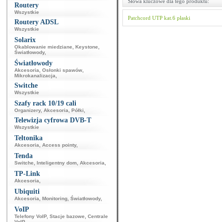
Słowa kluczowe dla tego produktu:
Routery
Wszystkie
Patchcord UTP kat.6 płaski
Routery ADSL
Wszystkie
Solarix
Okablowanie miedziane
,
Keystone
,
Światłowody
,
Światłowody
Akcesoria
,
Osłonki spawów
,
Mikrokanalizacja
,
Switche
Wszystkie
Szafy rack 10/19 cali
Organizery
,
Akcesoria
,
Półki
,
Telewizja cyfrowa DVB-T
Wszystkie
Teltonika
Akcesoria
,
Access pointy
,
Tenda
Switche
,
Inteligentny dom
,
Akcesoria
,
TP-Link
Akcesoria
,
Ubiquiti
Akcesoria
,
Monitoring
,
Światłowody
,
VoIP
Telefony VoIP
,
Stacje bazowe
,
Centrale
VoIP
,