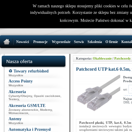
W ramach naszego sklepu stosujemy pliki cookies w celu 
indywidualnych potrzeb. Korzystanie ze sklepu bez zmiany 
32 721 86 
końcowym. Możecie Państwo dokonać w ka
support@wirele
Nowości
Promocje
Wyprzedaże
Serwis
Szkolenia
O firmie
Konta
Kategoria:
Okablowanie
/
Patchcordy
Patchcord UTP kat.6 0.5m, p
♻️ Towary refurbished
Wszystkie
Dostę
Access Pointy
Produ
Wszystkie
szt:
Akcesoria
Cybanty/Obejmy
,
Opaski zaciskowe
,
Najta
Testery
,
DHL (p
Akcesoria GSM/LTE
Zestawy abonenckie
,
Modemy
,
Wzmacniacze
,
Anteny
Patchcord płaski, UTP, kat.6, 0.5m
Wszystkie
instalacji sieciowych wewnątrz bud
Automatyka i Przemysł
urządzeniami sieciowymi takimi jak sw