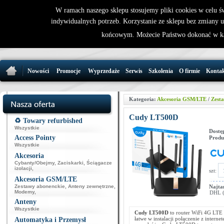
W ramach naszego sklepu stosujemy pliki cookies w celu 
indywidualnych potrzeb. Korzystanie ze sklepu bez zmiany 
32 721 86 
końcowym. Możecie Państwo dokonać w ka
support@wirele
Nowości
Promocje
Wyprzedaże
Serwis
Szkolenia
O firmie
Konta
Kategoria:
Akcesoria GSM/LTE
/
Zest
Cudy LT500D
♻️ Towary refurbished
Wszystkie
Dostę
Access Pointy
Produ
Wszystkie
Akcesoria
Cybanty/Obejmy
,
Zaciskarki
,
Ściągacze
izolacji
,
szt:
Akcesoria GSM/LTE
Zestawy abonenckie
,
Anteny zewnętrzne
,
Najta
Modemy
,
DHL (p
Anteny
Wszystkie
Cudy LT500D
to router WiFi 4G LTE
łatwe w instalacji połączenie z inter
Automatyka i Przemysł