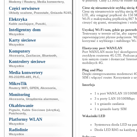
w podróży. Cudy LT500D to router na
Modemy / Routery
,
Media konwertery
,
Ciesz się niesamowicie szybką siecią
Części serwisowe
Ciesz się niesamowicie szybką siecią
Układy scalone
,
Pozostałe
,
Gniazda RJ45
,
LTE, aby osiągnąć prędkość do 150 Mb
Wi-Fi z maksymalną prędkością 867 Mb
Elektryka
cieszyć się grami, streamingiem i wie
Kable zasilające
,
Puszki
,
Inteligentny dom
Uzyskaj Wi-Fi tam, gdzie go potrzeb
Testowany w terenie od lat, aby zape
Wszystkie
zapewniającymi płynne połączenie. Wys
Karty sieciowe
korzystać z szybkiego i stabilnego Wi-
Wszystkie
Elastyczny port WAN/LAN
Komputery
Port WAN/LAN może być skonfigurowa
zwykłym routerem 4G LTE. Podczas 
Akcesoria
,
Zasilacze
,
Bluetooth
,
tym samym czasie i dostarczać Intern
Kontrolery sieciowe
mobilnych 4G.
Wszystkie
Plug and Play
Media konwertery
Dzięki zintegrowanemu modemowi 4G 
RS-232/RS-485
,
PLC
,
SIM i włączyć router. Korzystanie z sz
MikroTik
Interfejs
Routery WiFi
,
GPEN
,
Akcesoria
,
1 x port WAN/LAN 10/100M
Monitoring
3 x porty LAN 10/100Mbps
Akcesoria
,
Urządzenia alarmowe
,
1 x gniazdo zasilania
Okablowanie
1 x gniazdo karty SIM
Pigtaile
,
Kable Sieciowe (skrętka)
,
Patchcordy
,
Wskaźniki LED
Platformy WLAN
Wszystkie
Systemowa dioda LED na pan
Radiolinie
Dioda LED RJ45 na każdym p
Wszystkie
Software