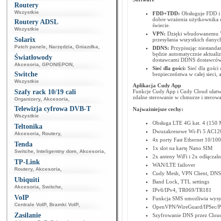
Routery
Wszystkie
FDD+TDD:
Obsługuje FDD i 
dobre wrażenia użytkownika 
Routery ADSL
świecie.
Wszystkie
VPN:
Dzięki wbudowanemu VP
Solarix
przesyłania wszystkich danych
Patch panele
,
Narzędzia
,
Gniazdka
,
DDNS:
Przypisując niestan
będzie automatycznie aktual
Światłowody
dostawcami DDNS dostawców
Akcesoria
,
GPON/EPON
,
Sieć dla gości:
Sieć dla gości
Switche
bezpieczeństwa w całej sieci,
Wszystkie
Aplikacja Cudy App
Szafy rack 10/19 cali
Funkcje Cudy App i Cudy Cloud ułatwia
zdalne sterowanie w chmurze i sterowa
Organizery
,
Akcesoria
,
Telewizja cyfrowa DVB-T
Najważniejsze cechy:
Wszystkie
Obsługa LTE 4G kat. 4 (150 
Teltonika
Dwuzakresowe Wi-Fi 5 AC120
Akcesoria
,
Routery
,
4x porty Fast Ethernet 10/10
Tenda
1x slot na kartę Nano SIM
Switche
,
Inteligentny dom
,
Akcesoria
,
2x anteny WiFi i 2x odłączal
TP-Link
WAN/LTE failover
Routery
,
Akcesoria
,
Cudy Mesh, VPN Client, DNS
Ubiquiti
Band Lock, TTL settings
Akcesoria
,
Switche
,
IPv6/IPv4, TR069/TR181
VoIP
Funkcja SMS umożliwia wysyła
Centrale VoIP
,
Bramki VoIP
,
OpenVPN/WireGuard/IPSec/P
Zasilanie
Szyfrowanie DNS przez Cloud