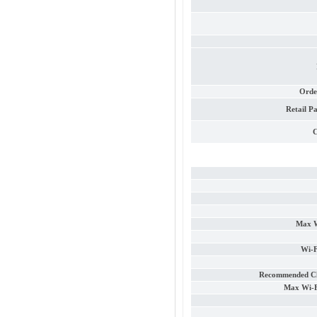
Orde
Retail P
C
Max W
Wi-F
Recommended Cli
Max Wi-F