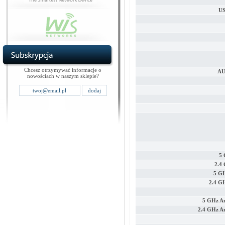
US
Chcesz otrzymywać informacje o
AU 
nowościach w naszym sklepie?
5 
2.4
5 GH
2.4 G
5 GHz A
2.4 GHz A