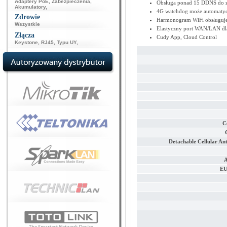
Adaptery PoE
,
Zabezpieczenia
,
Obsługa ponad 15 DDNS do z
Akumulatory
,
4G watchdog może automatyc
Zdrowie
Harmonogram WiFi obsługuje 
Wszystkie
Elastyczny port WAN/LAN dla
Złącza
Cudy App, Cloud Control
Keystone
,
RJ45
,
Typu UY
,
C
Detachable Cellular An
A
EU