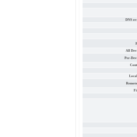
DNS ove
P
All De
Per-Dev
Cont
Loca
Remote
F