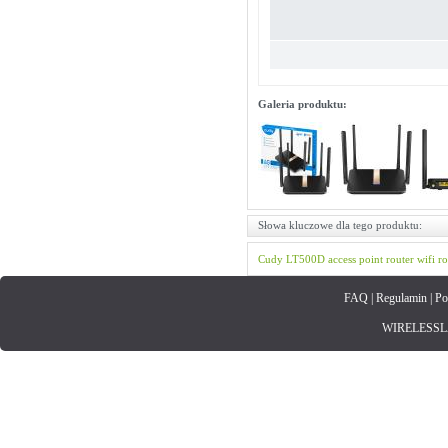
Galeria produktu:
Słowa kluczowe dla tego produktu:
Cudy
LT500D
access point
router wifi
ro
FAQ
|
Regulamin
|
Po
WIRELESSLAN.