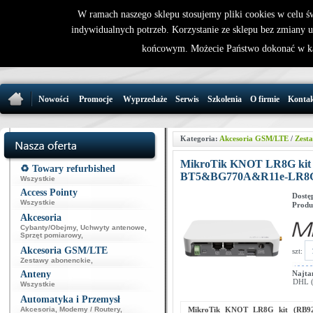
W ramach naszego sklepu stosujemy pliki cookies w celu 
indywidualnych potrzeb. Korzystanie ze sklepu bez zmiany 
32 721 86 
końcowym. Możecie Państwo dokonać w ka
support@wirele
Nowości
Promocje
Wyprzedaże
Serwis
Szkolenia
O firmie
Konta
Kategoria:
Akcesoria GSM/LTE
/
Zest
MikroTik KNOT LR8G kit 
♻️ Towary refurbished
BT5&BG770A&R11e-LR8
Wszystkie
Access Pointy
Dostę
Wszystkie
Produ
Akcesoria
Cybanty/Obejmy
,
Uchwyty antenowe
,
Sprzęt pomiarowy
,
Akcesoria GSM/LTE
szt:
Zestawy abonenckie
,
Anteny
Najta
DHL (p
Wszystkie
Automatyka i Przemysł
Akcesoria
,
Modemy / Routery
,
MikroTik KNOT LR8G kit (RB9