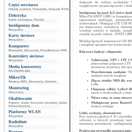
dołączyło do rodziny produktów 
Części serwisowe
wyjątkowymi opcjami łączności i obsł
Układy scalone
,
Pozostałe
,
Gniazda RJ45
,
Inteligentna łączność IoT, która dzia
Elektryka
MikroTik KNOT LR8G to kompaktowa, 
Kable zasilające
,
Puszki
,
zapewnienia niedrogiej, niezawodn
środowiskach. Obsługuje LTE CAT-M1 
Inteligentny dom
jest elastycznym centralnym elemen
Wszystkie
wysokiej wartości w szpitalu, zarz
czujniki na polu rolnym - KNOT LR8G
Karty sieciowe
Wszystkie
Mobilna łączność internetowa CAT-M1
i zarządzać sprzętem bez konieczności
Komputery
Bluetooth
,
Akcesoria
,
Przedłużacze USB
,
Kluczowe funkcje i ulepszenia
Kontrolery sieciowe
Jednoczesny GPS i LTE 
Wszystkie
jednocześnie połączenie LTE 
Media konwertery
serwisowe, kontenery lub sprz
RS-232/RS-485
,
Wszechstronne zasilanie:
Wy
zasilania innych urządzeń
MikroTik
Złącza żeńskie SMA dla wsz
Routery WiFi
,
Akcesoria
,
Switche
,
LoRa
Monitoring
Ulepszony odbiór LoRa® 
Akcesoria
,
nawet w środowiskach o duży
Niższa cena, ta sama niezaw
Okablowanie
Obsługiwany przez Router
Pigtaile
,
Kable Sieciowe (skrętka)
,
Kable
Koncentryczne
,
funkcji routingu
Platformy WLAN
Lekki, wydajny, ekonomiczny
Wszystkie
Przy zużyciu zaledwie 6 W i niewiel
wdrożeń, w których przestrzeń, moc
Radiolinie
monitoruj, automatyzuj - inteligentniej
Wszystkie
Praktyczne przypadki zastosowania:
Routery