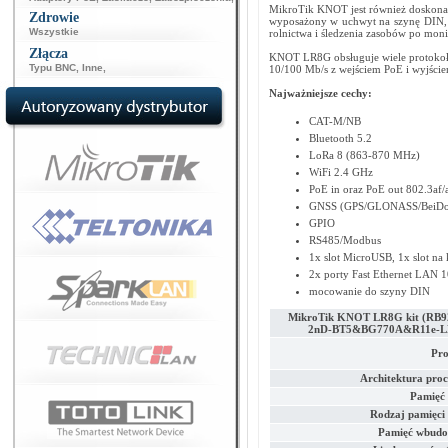
MikroTik KNOT jest również doskonał
Zdrowie
wyposażony w uchwyt na szynę DIN, kt
Wszystkie
rolnictwa i śledzenia zasobów po mon
Złącza
KNOT LR8G obsługuje wiele protokołów
Typu BNC
,
Inne
,
10/100 Mb/s z wejściem PoE i wyjśc
Najważniejsze cechy:
CAT-M/NB
Bluetooth 5.2
LoRa 8 (863-870 MHz)
WiFi 2.4 GHz
PoE in oraz PoE out 802.3af/a
GNSS (GPS/GLONASS/BeiDou
GPIO
RS485/Modbus
1x slot MicroUSB, 1x slot na
2x porty Fast Ethernet LAN 
mocowanie do szyny DIN
MikroTik KNOT LR8G kit (RB9
2nD-BT5&BG770A&R11e-L
Pro
Architektura proc
Pamięć
Rodzaj pamięc
Pamięć wbud