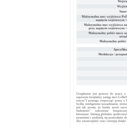
Wejści
Wyjści
Smar
Maksymalna moc wyjściowa PoE
napięciu wejściowym <
Maksymalna moc wyjściowa na
przy napięciu wejściowym >
Maksymalny pobór mocy s
urząd
Maksymalny pobór
Specyfika
Modulacja / przepus
Urządzenie jest gotowe do pracy z 
zapewnia bezpłatny zasięg sieci LoRaW
rzeczy") pomaga rozpocząć pracę z I
bydła, inteligentne nawadnianie, termo
jest tak prosta, że każdy może zac
Industries” wdrożenie bezpi
łatwiejsze. Istnieją globalne społecz
pytaniami i podzielą się pomysłami 
aby zaoszczędzić czas i energię dzięk