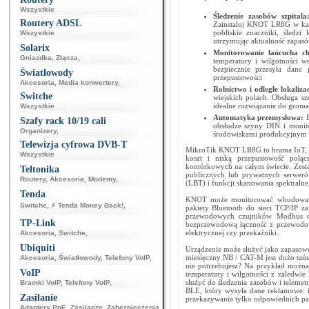
Wszystkie
Śledzenie zasobów szpital
Routery ADSL
Zainstaluj KNOT LR8G w ka
pobliskie znaczniki, śledz
Wszystkie
utrzymując aktualność zapasó
Solarix
Monitorowanie łańcucha c
Gniazdka
,
Złącza
,
temperatury i wilgotności
bezpiecznie przesyła dan
Światłowody
przepustowości
Akcesoria
,
Media konwertery
,
Rolnictwo i odległe lokaliza
Switche
wiejskich polach. Obsługa sz
idealne rozwiązanie do grom
Wszystkie
Automatyka przemysłowa:
Szafy rack 10/19 cali
obsłudze szyny DIN i monit
Organizery
,
środowiskami produkcyjnym
Telewizja cyfrowa DVB-T
MikroTik KNOT LR8G to brama IoT, kt
Wszystkie
koszt i niską przepustowość połąc
komórkowych na całym świecie. Zesta
Teltonika
publicznych lub prywatnych serweró
Routery
,
Akcesoria
,
Modemy
,
(LBT) i funkcji skanowania spektralne
Tenda
KNOT może monitorować wbudowane
Switche
,
⚡ Tenda Money Back!
,
pakiety Bluetooth do sieci TCP/I
przewodowych czujników Modbus d
TP-Link
bezprzewodową łączność z przewodow
elektrycznej czy przekaźniki.
Akcesoria
,
Switche
,
Ubiquiti
Urządzenie może służyć jako zapasowe 
miesięczny NB / CAT-M jest dużo tań
Akcesoria
,
Światłowody
,
Telefony VoIP
,
nie potrzebujesz? Na przykład możn
VoIP
temperatury i wilgotności z zaledwi
służyć do śledzenia zasobów i teleme
Bramki VoIP
,
Telefony VoIP
,
BLE, który wysyła dane reklamowe: iB
Zasilanie
przekazywania tylko odpowiednich pa
Adaptery PoE
,
Zasilacze
,
Zabezpieczenia
,