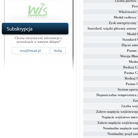
Liczba portów
Por
Właściwości 
Moduł radiowy 
Zysk energetyczny 
Szerokość wiązki głównej anteny 
Model
Chcesz otrzymywać informacje o
Standard
nowościach w naszym sklepie?
Złącze ant
Pasmo
Wersja Blue
Mode
Rodzaj C
Pasma C
Rodzaj 
Pasma 
System opera
Dopuszczalna temperatura 
Zas
Liczba wej
Zakres napięcia wejścioweg
Napięcie wejściowe mic
Zakres napięcia wejściowe
Nominalne napięcie zas
Nominalny prąd zasi