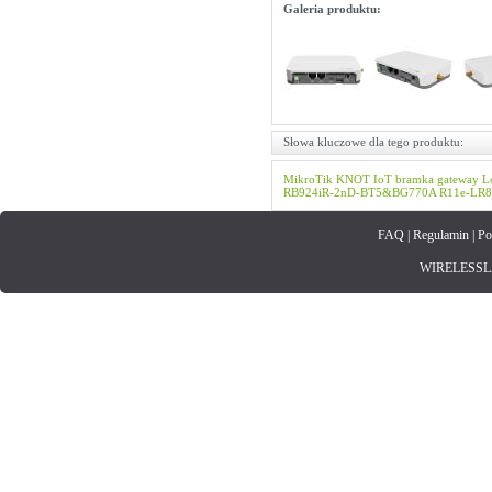
Galeria produktu:
Słowa kluczowe dla tego produktu:
MikroTik
KNOT
IoT
bramka
gateway
L
RB924iR-2nD-BT5&BG770A
R11e-LR
FAQ
|
Regulamin
|
Po
WIRELESSLAN.