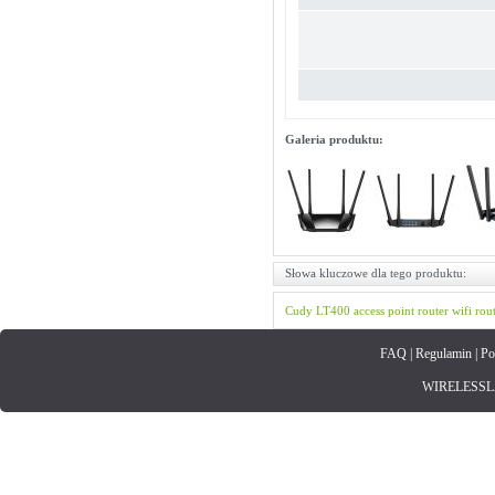
Galeria produktu:
Słowa kluczowe dla tego produktu:
Cudy
LT400
access point
router wifi
rou
FAQ
|
Regulamin
|
Po
WIRELESSLAN.