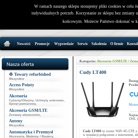
W ramach naszego sklepu stosujemy pliki cookies w celu 
indywidualnych potrzeb. Korzystanie ze sklepu bez zmiany 
32 721 86 
końcowym. Możecie Państwo dokonać w ka
support@wirele
Nowości
Promocje
Wyprzedaże
Serwis
Szkolenia
O firmie
Konta
Kategoria:
Akcesoria GSM/LTE
/
Zest
Cudy LT400
♻️ Towary refurbished
Wszystkie
Dostę
Access Pointy
Produ
Wszystkie
Akcesoria
Cybanty/Obejmy
,
Uchwyty antenowe
,
Sprzęt pomiarowy
,
Może
Akcesoria GSM/LTE
Zestawy abonenckie
,
Najta
DHL (p
Anteny
Wszystkie
Cudy LT400
to router WiFi 4G LTE z
Automatyka i Przemysł
w instalacji połączenie z internetem,
Akcesoria
,
Modemy / Routery
,