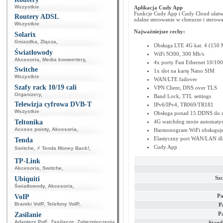
Wszystkie
Aplikacja Cudy App
Funkcje Cudy App i Cudy Cloud ułatwia
Routery ADSL
zdalne sterowanie w chmurze i sterowa
Wszystkie
Najważniejsze cechy:
Solarix
Gniazdka
,
Złącza
,
Obsługa LTE 4G kat. 4 (150 
Światłowody
WiFi N300, 300 Mb/s
Akcesoria
,
Media konwertery
,
4x porty Fast Ethernet 10/10
Switche
1x slot na kartę Nano SIM
Wszystkie
WAN/LTE failover
Szafy rack 10/19 cali
VPN Client, DNS over TLS
Organizery
,
Band Lock, TTL settings
Telewizja cyfrowa DVB-T
IPv6/IPv4, TR069/TR181
Wszystkie
Obsługa ponad 15 DDNS do z
Teltonika
4G watchdog może automatyc
Access pointy
,
Akcesoria
,
Harmonogram WiFi obsługuje 
Elastyczny port WAN/LAN dla
Tenda
Cudy App
Switche
,
⚡ Tenda Money Back!
,
TP-Link
Akcesoria
,
Switche
,
Szc
Ubiquiti
Światłowody
,
Akcesoria
,
Pa
VoIP
Bramki VoIP
,
Telefony VoIP
,
P
P
Zasilanie
Adaptery PoE
,
Zasilacze
,
Zabezpieczenia
,
Stand