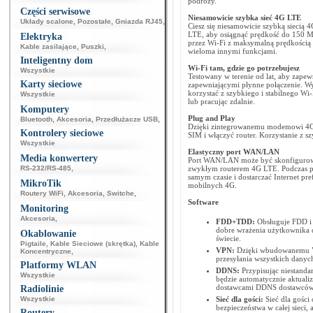
podróży.
Części serwisowe
Niesamowicie szybka sieć 4G LTE
Układy scalone
,
Pozostałe
,
Gniazda RJ45
,
Ciesz się niesamowicie szybką siecią 
LTE, aby osiągnąć prędkość do 150 Mb
Elektryka
przez Wi-Fi z maksymalną prędkością 3
Kable zasilające
,
Puszki
,
wieloma innymi funkcjami.
Inteligentny dom
Wi-Fi tam, gdzie go potrzebujesz
Wszystkie
Testowany w terenie od lat, aby zape
Karty sieciowe
zapewniającymi płynne połączenie. Wys
korzystać z szybkiego i stabilnego Wi-
Wszystkie
lub pracując zdalnie.
Komputery
Plug and Play
Bluetooth
,
Akcesoria
,
Przedłużacze USB
,
Dzięki zintegrowanemu modemowi 4G 
Kontrolery sieciowe
SIM i włączyć router. Korzystanie z sz
Wszystkie
Elastyczny port WAN/LAN
Media konwertery
Port WAN/LAN może być skonfigurowa
RS-232/RS-485
,
zwykłym routerem 4G LTE. Podczas 
samym czasie i dostarczać Internet p
MikroTik
mobilnych 4G.
Routery WiFi
,
Akcesoria
,
Switche
,
Software
Monitoring
Akcesoria
,
FDD+TDD:
Obsługuje FDD i 
dobre wrażenia użytkownika 
Okablowanie
świecie.
Pigtaile
,
Kable Sieciowe (skrętka)
,
Kable
VPN:
Dzięki wbudowanemu VP
Koncentryczne
,
przesyłania wszystkich danych
Platformy WLAN
DDNS:
Przypisując niestan
Wszystkie
będzie automatycznie aktual
dostawcami DDNS dostawców
Radiolinie
Wszystkie
Sieć dla gości:
Sieć dla gości
bezpieczeństwa w całej sieci,
Routery