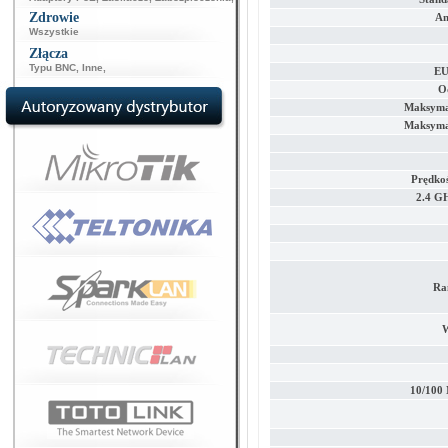
Zdrowie
An
Wszystkie
Złącza
Typu BNC
,
Inne
,
EU
O
Maksyma
Maksyma
Prędko
2.4 G
Ra
W
10/100 