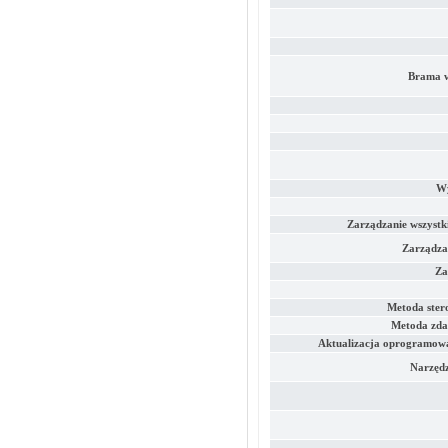
Brama w
Wy
Zarządzanie wszystk
Zarządza
Za
Metoda ster
Metoda zda
Aktualizacja oprogramowa
Narzędz