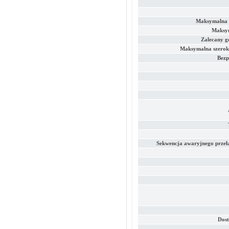
Maksymalna 
Maksy
Zalecany gó
Maksymalna szerok
Bezp
Sekwencja awaryjnego przełą
Dos