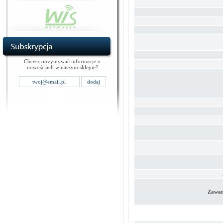
Chcesz otrzymywać informacje o
nowościach w naszym sklepie?
Zawar