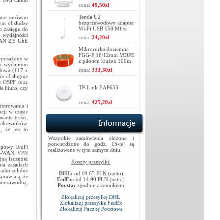
ka 10G Cloud
cena:
49,50zł
Tenda U2
ane zarówno
bezprzewodowy adapter
tym obsłudze
Wi-Fi USB 150 Mb/s
m zasięgu do
 wydajności
cena:
24,20zł
LAN 2,5 GbE
Mikrorurka doziemna
FGG-P 16/12mm MDPE
wyposażony w
z pilotem krążek 100m
ym wydajnym
cena:
333,30zł
dowa (117 x
ie obsługuje
z OSPF oraz
TP-Link EAP653
e biuro, czy
cena:
425,20zł
itorowania i
cji w czasie
wanie treści,
żytkowników.
 że jest to
Wszystkie zamówienia złożone i
potwierdzone do godz. 15-tej są
tępowy UniFi
realizowane w tym samym dniu.
 SD-WAN, VPN
jną łączność
Koszty przesyłki:
na zasadach
adto solidne
DHL:
od 10.65 PLN (netto)
prawiają, że
FedEx:
od 14.90 PLN (netto)
 niezawodną,
Poczta:
zgodnie z cennikiem
Zlokalizuj przesyłkę DHL
Zlokalizuj przesyłkę FedEx
Zlokalizuj Paczkę Pocztową