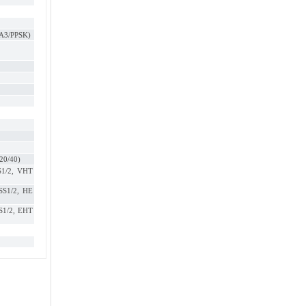
A3/PPSK)
20/40)
S1/2, VHT
SS1/2, HE
S1/2, EHT