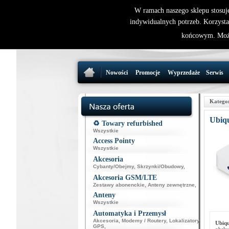
W ramach naszego sklepu stosuj
indywidualnych potrzeb. Korzysta
końcowym. Może
Nowości
Promocje
Wyprzedaże
Serwis
Katego
Ubiqu
♻️ Towary refurbished
Wszystkie
Access Pointy
Wszystkie
Akcesoria
Cybanty/Obejmy
,
Skrzynki/Obudowy
,
Akcesoria GSM/LTE
Zestawy abonenckie
,
Anteny zewnętrzne
,
Anteny
Wszystkie
Automatyka i Przemysł
Akcesoria
,
Modemy / Routery
,
Lokalizatory
Ubiqu
GPS
,