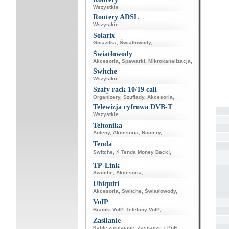
Wszystkie
Routery ADSL
Wszystkie
Solarix
Gniazdka
,
Światłowody
,
Światłowody
Akcesoria
,
Spawarki
,
Mikrokanalizacja
,
Switche
Wszystkie
Szafy rack 10/19 cali
Organizery
,
Szuflady
,
Akcesoria
,
Telewizja cyfrowa DVB-T
Wszystkie
Teltonika
Anteny
,
Akcesoria
,
Routery
,
Tenda
Switche
,
⚡ Tenda Money Back!
,
TP-Link
Switche
,
Akcesoria
,
Ubiquiti
Akcesoria
,
Switche
,
Światłowody
,
VoIP
Bramki VoIP
,
Telefony VoIP
,
Zasilanie
Kable zasilające
,
Zasilacze z PoE
,