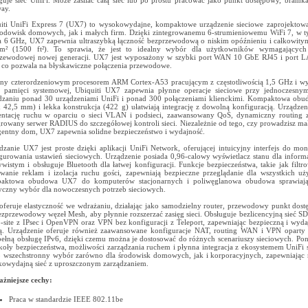
guje sieć UniFi. Może zasilać całą sieć lub po prostu pracować jako punkt dostępowy, bram
ay.
iti UniFi Express 7 (UX7) to wysokowydajne, kompaktowe urządzenie sieciowe zaprojektow
rodowisk domowych, jak i małych firm. Dzięki zintegrowanemu 6-strumieniowemu WiFi 7, w 
 6 GHz, UX7 zapewnia ultraszybką łączność bezprzewodową o niskim opóźnieniu i całkowity
m² (1500 ft²). To sprawia, że jest to idealny wybór dla użytkowników wymagających
zewodowej nowej generacji. UX7 jest wyposażony w szybki port WAN 10 GbE RJ45 i port 
 co pozwala na błyskawiczne połączenia przewodowe.
any czterordzeniowym procesorem ARM Cortex-A53 pracującym z częstotliwością 1,5 GHz i 
 pamięci systemowej, Ubiquiti UX7 zapewnia płynne operacje sieciowe przy jednoczesn
dzaniu ponad 30 urządzeniami UniFi i ponad 300 połączeniami klienckimi. Kompaktowa obu
 42,5 mm) i lekka konstrukcja (422 g) ułatwiają integrację z dowolną konfiguracją. Urządzen
ntację ruchu w oparciu o sieci VLAN i podsieci, zaawansowany QoS, dynamiczny routing 
growany serwer RADIUS do szczegółowej kontroli sieci. Niezależnie od tego, czy prowadzisz mał
igentny dom, UX7 zapewnia solidne bezpieczeństwo i wydajność.
dzanie UX7 jest proste dzięki aplikacji UniFi Network, oferującej intuicyjny interfejs do mon
gurowania ustawień sieciowych. Urządzenie posiada 0,96-calowy wyświetlacz stanu dla informa
ywistym i obsługuje Bluetooth dla łatwej konfiguracji. Funkcje bezpieczeństwa, takie jak filtro
wanie reklam i izolacja ruchu gości, zapewniają bezpieczne przeglądanie dla wszystkich u
aktowa obudowa UX7 do komputerów stacjonarnych i poliwęglanowa obudowa sprawiają,
yczny wybór dla nowoczesnych potrzeb sieciowych.
feruje elastyczność we wdrażaniu, działając jako samodzielny router, przewodowy punkt dos
ezprzewodowy węzeł Mesh, aby płynnie rozszerzać zasięg sieci. Obsługuje bezlicencyjną sieć
to-site z IPsec i OpenVPN oraz VPN bez konfiguracji z Teleport, zapewniając bezpieczną i wyda
ą. Urządzenie oferuje również zaawansowane konfiguracje NAT, routing WAN i VPN oparty 
pełną obsługę IPv6, dzięki czemu można je dostosować do różnych scenariuszy sieciowych. Pon
koły bezpieczeństwa, możliwości zarządzania ruchem i płynna integracja z ekosystemem UniFi s
to wszechstronny wybór zarówno dla środowisk domowych, jak i korporacyjnych, zapewniając
owydajną sieć z uproszczonym zarządzaniem.
żniejsze cechy:
Praca w standardzie IEEE 802.11be