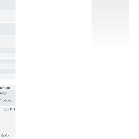
ternetu
kacje
/podsieci
d, L2TP i
h
y IGMP