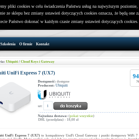
emy pliki cookies w celu świadczenia Państwu usług na najwyższym poziomie
nie ze sklepu bez zmiany ustawień dotyczących cookies oznacza, że będą one 
32 721 86 72
W koszyku jest 0 produktów(y)
cie Państwo dokonać w każdym czasie zmiany ustawień dotyczących cookies
support@wirelesslan.com.pl
Szkolenia
O firmie
Kontakt
ria:
Ubiquiti
/
Cloud Keys i Gateway
iti UniFi Express 7 (UX7)
94
Dostępność:
dostępne
76
Ubiquiti
Producent:
szt:
Najtańsza dostawa:
(
pokaż wszystkie
)
DHL (przedpłata) - 18,00 zł
iti UniFi Express 7 (UX7)
to kompaktowy UniFi Cloud Gateway i punkt dostępowy WiFi 7 