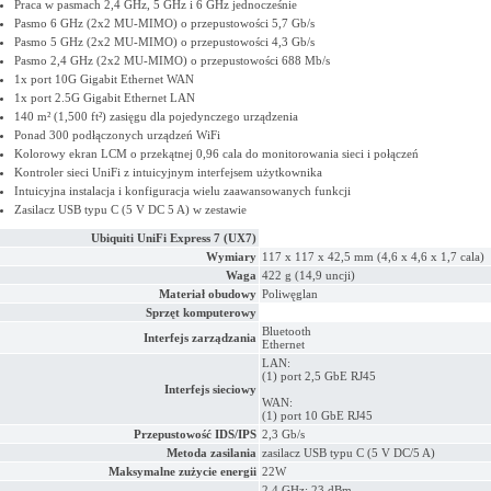
Praca w pasmach 2,4 GHz, 5 GHz i 6 GHz jednocześnie
Pasmo 6 GHz (2x2 MU-MIMO) o przepustowości 5,7 Gb/s
Pasmo 5 GHz (2x2 MU-MIMO) o przepustowości 4,3 Gb/s
Pasmo 2,4 GHz (2x2 MU-MIMO) o przepustowości 688 Mb/s
1x port 10G Gigabit Ethernet WAN
1x port 2.5G Gigabit Ethernet LAN
140 m² (1,500 ft²) zasięgu dla pojedynczego urządzenia
Ponad 300 podłączonych urządzeń WiFi
Kolorowy ekran LCM o przekątnej 0,96 cala do monitorowania sieci i połączeń
Kontroler sieci UniFi z intuicyjnym interfejsem użytkownika
Intuicyjna instalacja i konfiguracja wielu zaawansowanych funkcji
Zasilacz USB typu C (5 V DC 5 A) w zestawie
Ubiquiti UniFi Express 7 (UX7)
Wymiary
117 x 117 x 42,5 mm (4,6 x 4,6 x 1,7 cala)
Waga
422 g (14,9 uncji)
Materiał obudowy
Poliwęglan
Sprzęt komputerowy
Bluetooth
Interfejs zarządzania
Ethernet
LAN:
(1) port 2,5 GbE RJ45
Interfejs sieciowy
WAN:
(1) port 10 GbE RJ45
Przepustowość IDS/IPS
2,3 Gb/s
Metoda zasilania
zasilacz USB typu C (5 V DC/5 A)
Maksymalne zużycie energii
22W
2,4 GHz: 23 dBm