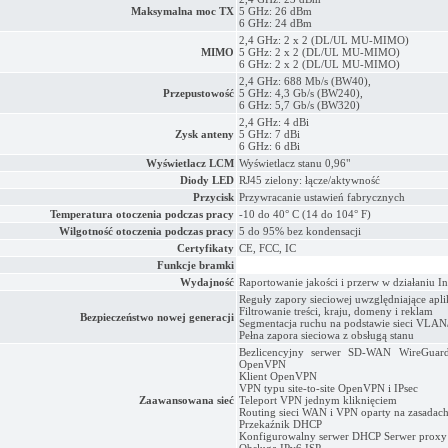
Maksymalna moc TX
5 GHz: 26 dBm
6 GHz: 24 dBm
2,4 GHz: 2 x 2 (DL/UL MU-MIMO)
MIMO
5 GHz: 2 x 2 (DL/UL MU-MIMO)
6 GHz: 2 x 2 (DL/UL MU-MIMO)
2,4 GHz: 688 Mb/s (BW40),
Przepustowość
5 GHz: 4,3 Gb/s (BW240),
6 GHz: 5,7 Gb/s (BW320)
2,4 GHz: 4 dBi
Zysk anteny
5 GHz: 7 dBi
6 GHz: 6 dBi
Wyświetlacz LCM
Wyświetlacz stanu 0,96"
Diody LED
RJ45 zielony: łącze/aktywność
Przycisk
Przywracanie ustawień fabrycznych
Temperatura otoczenia podczas pracy
-10 do 40° C (14 do 104° F)
Wilgotność otoczenia podczas pracy
5 do 95% bez kondensacji
Certyfikaty
CE, FCC, IC
Funkcje bramki
Wydajność
Raportowanie jakości i przerw w działaniu In
Reguły zapory sieciowej uwzględniające apli
Filtrowanie treści, kraju, domeny i reklam
Bezpieczeństwo nowej generacji
Segmentacja ruchu na podstawie sieci VLAN
Pełna zapora sieciowa z obsługą stanu
Bezlicencyjny serwer SD-WAN WireGuar
OpenVPN
Klient OpenVPN
VPN typu site-to-site OpenVPN i IPsec
Zaawansowana sieć
Teleport VPN jednym kliknięciem
Routing sieci WAN i VPN oparty na zasadac
Przekaźnik DHCP
Konfigurowalny serwer DHCP Serwer prox