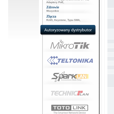
Adaptery PoE
,
Zdrowie
Wszystkie
Złącza
RJ45
,
Keystone
,
Typu SMA
,