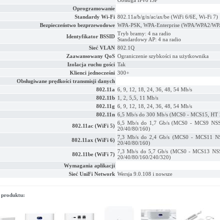
Obsługa IPv6 ISP
Oprogramowanie
Standardy Wi-Fi
802.11a/b/g/n/ac/ax/be (WiFi 6/6E, Wi-Fi 7)
Bezpieczeństwo bezprzewodowe
WPA-PSK, WPA-Enterprise (WPA/WPA2/WP
Tryb bramy: 4 na radio
Identyfikator BSSID
Standardowy AP: 4 na radio
Sieć VLAN
802.1Q
Zaawansowany QoS
Ograniczenie szybkości na użytkownika
Izolacja ruchu gości
Tak
Klienci jednocześni
300+
Obsługiwane prędkości transmisji danych
802.11a
6, 9, 12, 18, 24, 36, 48, 54 Mb/s
802.11b
1, 2, 5,5, 11 Mb/s
802.11g
6, 9, 12, 18, 24, 36, 48, 54 Mb/s
802.11n
6,5 Mb/s do 300 Mb/s (MCS0 - MCS15, HT 
6,5 Mb/s do 1,7 Gb/s (MCS0 - MCS9 NS
802.11ac (WiFi 5)
20/40/80/160)
7,3 Mb/s do 2,4 Gb/s (MCS0 - MCS11 N
802.11ax (WiFi 6)
20/40/80/160)
7,3 Mb/s do 5,7 Gb/s (MCS0 - MCS13 NS
802.11be (WiFi 7)
20/40/80/160/240/320)
Wymagania aplikacji
Sieć UniFi Network
Wersja 9.0.108 i nowsze
 produktu: