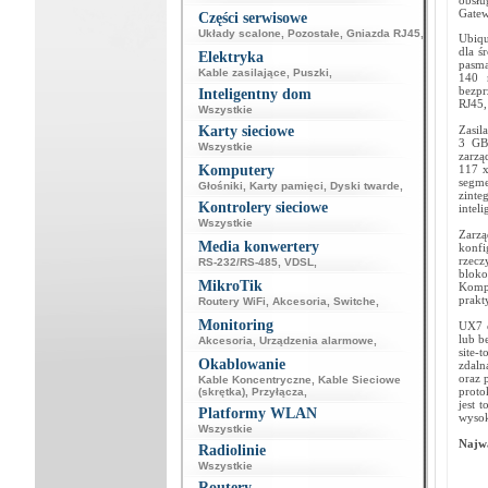
obsłu
Gatew
Części serwisowe
Układy scalone
,
Pozostałe
,
Gniazda RJ45
,
Ubiqu
dla ś
Elektryka
pasma
Kable zasilające
,
Puszki
,
140 
bezpr
Inteligentny dom
RJ45,
Wszystkie
Karty sieciowe
Zasil
3 GB
Wszystkie
zarzą
Komputery
117 x
segme
Głośniki
,
Karty pamięci
,
Dyski twarde
,
zinte
Kontrolery sieciowe
intel
Wszystkie
Zarzą
Media konwertery
konfi
rzecz
RS-232/RS-485
,
VDSL
,
bloko
MikroTik
Komp
prakt
Routery WiFi
,
Akcesoria
,
Switche
,
Monitoring
UX7 o
lub b
Akcesoria
,
Urządzenia alarmowe
,
site-
Okablowanie
zdaln
oraz 
Kable Koncentryczne
,
Kable Sieciowe
proto
(skrętka)
,
Przyłącza
,
jest 
Platformy WLAN
wysok
Wszystkie
Najwa
Radiolinie
Wszystkie
Routery