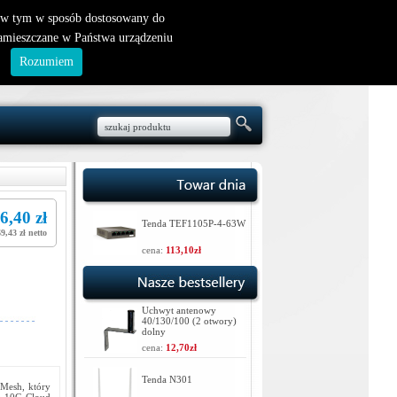
nowy klient
|
logowanie
, w tym w sposób dostosowany do
zamieszczane w Państwa urządzeniu
.
Rozumiem
6,40 zł
Tenda TEF1105P-4-63W
9,43 zł netto
cena:
113,10zł
Uchwyt antenowy
40/130/100 (2 otwory)
dolny
cena:
12,70zł
Tenda N301
Mesh, który