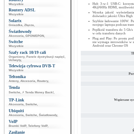
Hub 3-w-1 USB-C: korzysta
Wszystkie
4K@60Hz HDMI, możliwością 
Routery ADSL
Wysoka jakość wyświetlan
Wszystkie
doświadcz jakości Ultra High 
Solarix
Szybkie ładowanie 100W: Po
swojego laptopa podczas tran
Gniazdka
,
Złącza
,
Prędkość transferu do 5 Gb/
Światłowody
w celu transferu danych
Akcesoria
,
GPON/EPON
,
Plug and Play: Po prostu podł
Switche
nie wymaga sterowników w sy
Android oraz Chrome OS
Wszystkie
Szafy rack 10/19 cali
T
Organizery
,
Panele dystrybucji napięć
,
Uchwyty
,
Telewizja cyfrowa DVB-T
Wszystkie
Por
Teltonika
Anteny
,
Akcesoria
,
Routery
,
Tenda
Switche
,
⚡ Tenda Money Back!
,
TP-Link
Wspierane sy
Akcesoria
,
Switche
,
Ubiquiti
Akcesoria
,
Switche
,
Światłowody
,
VoIP
Bramki VoIP
,
Telefony VoIP
,
Ś
Zasilanie