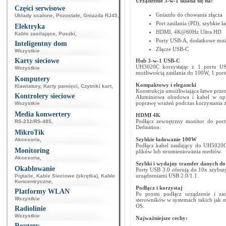
Urządzenie 3-w-1 składa się na:
Części serwisowe
Gniazdo do chowania złącza
Układy scalone
,
Pozostałe
,
Gniazda RJ45
,
Port zasilania (PD), szybkie
Elektryka
HDMI, 4K@60Hz Ultra HD
Kable zasilające
,
Puszki
,
Porty USB-A, dodatkowe możl
Inteligentny dom
Złącze USB-C
Wszystkie
Karty sieciowe
Hub 3-w-1 USB-C
UH3020C korzystając z 1 portu U
Wszystkie
możliwością zasilania do 100W, 1 po
Komputery
Kompaktowy
i elegancki
Klawiatury
,
Karty pamięci
,
Czytniki kart
,
Konstrukcja umożliwiająca łatwe przen
Kontrolery sieciowe
Aluminiowa obudowa i kabel w opl
poprawę wrażeń podczas korzystania
Wszystkie
Media konwertery
HDMI 4K
Podłącz zewnętrzny monitor do por
RS-232/RS-485
,
Definition.
MikroTik
Szybkie ładowanie 100W
Akcesoria
,
Podłącz kabel zasilający do UH5020C
Monitoring
plików lub strumieniowania mediów.
Akcesoria
,
Szybki i wydajny transfer danych do
Okablowanie
Porty USB 3.0 oferują do 10x szybszy
urządzeniami USB 2.0/1.1.
Pigtaile
,
Kable Sieciowe (skrętka)
,
Kable
Koncentryczne
,
Podłącz i korzystaj
Platformy WLAN
Po prostu podłącz urządzenie i za
Wszystkie
sterowników w systemach takich jak 
OS.
Radiolinie
Wszystkie
Najważniejsze cechy:
Routery