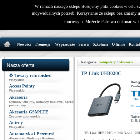
W ramach naszego sklepu stosujemy pliki cookies w celu 
indywidualnych potrzeb. Korzystanie ze sklepu bez zmiany 
32 721 86 
końcowym. Możecie Państwo dokonać w ka
support@wirele
Nowości
Promocje
Wyprzedaże
Serwis
Szkolenia
O firmie
Konta
Kategoria:
Komputery
/
Akcesoria
TP-Link UH3020C
♻️ Towary refurbished
Wszystkie
Dostę
Access Pointy
Produ
Wszystkie
Akcesoria
Cybanty/Obejmy
,
Uchwyty kablowe
,
Sprzęt
pomiarowy
,
Może
Akcesoria GSM/LTE
Zestawy abonenckie
,
Najta
DHL (p
Anteny
Wszystkie
TP-Link UH3020C
to hub 3-w-1, USB
Automatyka i Przemysł
Akcesoria
,
Modemy / Routery
,