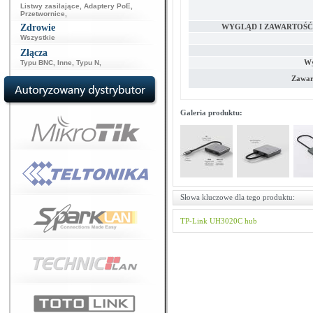
Listwy zasilające
,
Adaptery PoE
,
Przetwornice
,
Zdrowie
WYGLĄD I ZAWARTOŚ
Wszystkie
Złącza
Wy
Typu BNC
,
Inne
,
Typu N
,
Zawar
Galeria produktu:
Słowa kluczowe dla tego produktu:
TP-Link
UH3020C
hub