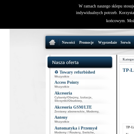
W ramach naszego sklepu stosuj
indywidualnych potrzeb. Korzysta
końcowym. Może
Nowości
Promocje
Wyprzedaże
Serwis
Katego
TP-L
♻️ Towary refurbished
Wszystkie
Access Pointy
Wszystkie
Akcesoria
Cybanty/Obejmy
,
Izolacje
,
Skrzynki/Obudowy
,
Akcesoria GSM/LTE
Zestawy abonenckie
,
Modemy
,
Anteny
Wszystkie
TP-L
Automatyka i Przemysł
Modemy / Routery
,
Switche
,