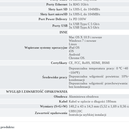
Porty Ethernet
1x RJ45 1Gb/s
Sloty kart SD
1x UHS-I, do 104MB/s
Sloty kart microSD
1x UHS-I, do 104MB/s
Port Power Delivery
1x PD 100W
1x USB Typu C 5 Gb/s
Porty USB
3x USB Typu A 5 Gb/s
INNE
Mac OS X 10.9 i nowsze
Windows 7 i nowsze
Linux
Wspierane systemy operacyjne
iPad OS
iOS
Android
Chrome OS.
Certyfikaty
CE, FCC, RoHS, HDMI, BSMI
Dopuszczalna temperatura pracy: 0℃
~104℉)
Dopuszczalna wilgotność powietrza: 10%
Środowisko pracy
kondensacji
Dopuszczalna wilgotność przechowywania
bez kondensacji
WYGLĄD I ZAWARTOŚĆ OPAKOWANIA
Obudowa
Aluminiowa obudowa
Kabel
Kabel w oplocie o długości 180mm
Wymiary (S×G×W)
140,2 x 43 x 14,3 mm (5,52 x 1,69 x 0,56 ca
UH9120C
Zawartość opakowania
Instrukcja szybkiej instalacji
 produktu: