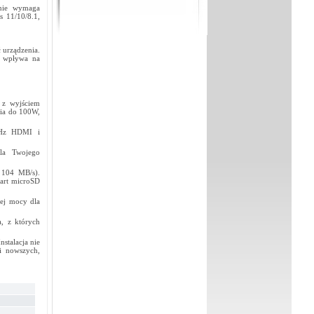
 nie wymaga
 11/10/8.1,
 urządzenia.
o wpływa na
 z wyjściem
nia do 100W,
0Hz HDMI i
dla Twojego
 104 MB/s).
kart microSD
łej mocy dla
, z których
nstalacja nie
i nowszych,