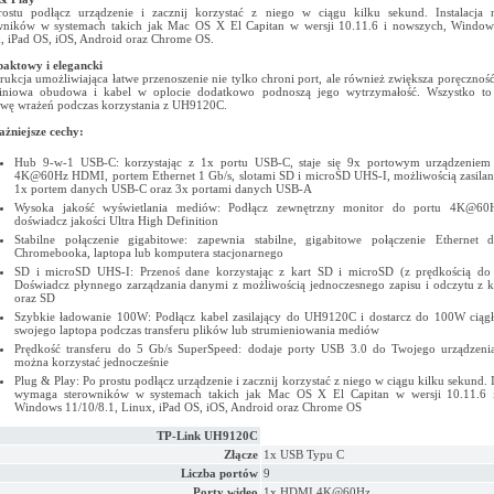
ostu podłącz urządzenie i zacznij korzystać z niego w ciągu kilku sekund. Instalacja
wników w systemach takich jak Mac OS X El Capitan w wersji 10.11.6 i nowszych, Windows
, iPad OS, iOS, Android oraz Chrome OS.
aktowy i elegancki
rukcja umożliwiająca łatwe przenoszenie nie tylko chroni port, ale również zwiększa poręczność
iniowa obudowa i kabel w oplocie dodatkowo podnoszą jego wytrzymałość. Wszystko t
wę wrażeń podczas korzystania z UH9120C.
żniejsze cechy:
Hub 9-w-1 USB-C: korzystając z 1x portu USB-C, staje się 9x portowym urządzeniem
4K@60Hz HDMI, portem Ethernet 1 Gb/s, slotami SD i microSD UHS-I, możliwością zasila
1x portem danych USB-C oraz 3x portami danych USB-A
Wysoka jakość wyświetlania mediów: Podłącz zewnętrzny monitor do portu 4K@6
doświadcz jakości Ultra High Definition
Stabilne połączenie gigabitowe: zapewnia stabilne, gigabitowe połączenie Ethernet 
Chromebooka, laptopa lub komputera stacjonarnego
SD i microSD UHS-I: Przenoś dane korzystając z kart SD i microSD (z prędkością do
Doświadcz płynnego zarządzania danymi z możliwością jednoczesnego zapisu i odczytu z 
oraz SD
Szybkie ładowanie 100W: Podłącz kabel zasilający do UH9120C i dostarcz do 100W ciąg
swojego laptopa podczas transferu plików lub strumieniowania mediów
Prędkość transferu do 5 Gb/s SuperSpeed: dodaje porty USB 3.0 do Twojego urządzenia
można korzystać jednocześnie
Plug & Play: Po prostu podłącz urządzenie i zacznij korzystać z niego w ciągu kilku sekund. I
wymaga sterowników w systemach takich jak Mac OS X El Capitan w wersji 10.11.6 
Windows 11/10/8.1, Linux, iPad OS, iOS, Android oraz Chrome OS
TP-Link UH9120C
Złącze
1x USB Typu C
Liczba portów
9
Porty wideo
1x HDMI 4K@60Hz