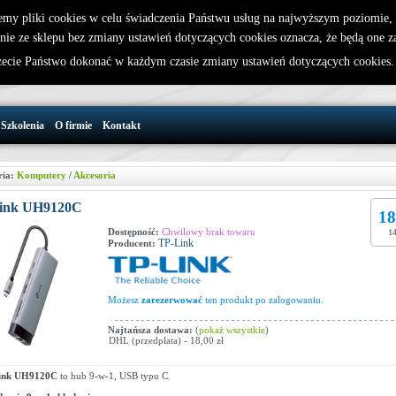
emy pliki cookies w celu świadczenia Państwu usług na najwyższym poziomie
nie ze sklepu bez zmiany ustawień dotyczących cookies oznacza, że będą one 
32 721 86 72
W koszyku jest 0 produktów(y)
cie Państwo dokonać w każdym czasie zmiany ustawień dotyczących cookies
support@wirelesslan.com.pl
Szkolenia
O firmie
Kontakt
ria:
Komputery
/
Akcesoria
ink UH9120C
18
Dostępność:
Chwilowy brak towaru
14
TP-Link
Producent:
Możesz
zarezerwować
ten produkt po zalogowaniu.
Najtańsza dostawa:
(
pokaż wszystkie
)
DHL (przedpłata) - 18,00 zł
ink UH9120C
to hub 9-w-1, USB typu C.