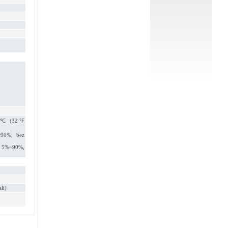
~40℃ (32℉
~90%, bez
: 5%~90%,
li)