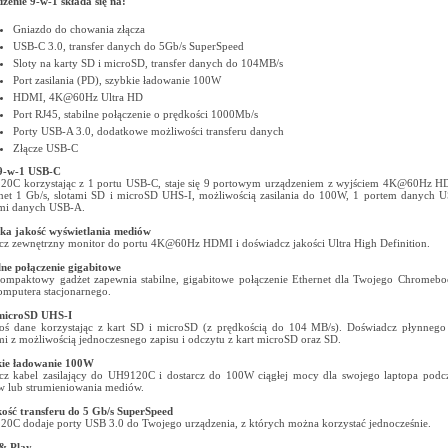
zenie 9-w-1 składa się na:
Gniazdo do chowania złącza
USB-C 3.0, transfer danych do 5Gb/s SuperSpeed
Sloty na karty SD i microSD, transfer danych do 104MB/s
Port zasilania (PD), szybkie ładowanie 100W
HDMI, 4K@60Hz Ultra HD
Port RJ45, stabilne połączenie o prędkości 1000Mb/s
Porty USB-A 3.0, dodatkowe możliwości transferu danych
Złącze USB-C
9-w-1 USB-C
0C korzystając z 1 portu USB-C, staje się 9 portowym urządzeniem z wyjściem 4K@60Hz H
net 1 Gb/s, slotami SD i microSD UHS-I, możliwością zasilania do 100W, 1 portem danych 
mi danych USB-A.
a jakość wyświetlania mediów
cz zewnętrzny monitor do portu 4K@60Hz HDMI i doświadcz jakości Ultra High Definition.
lne połączenie gigabitowe
ompaktowy gadżet zapewnia stabilne, gigabitowe połączenie Ethernet dla Twojego Chromebo
omputera stacjonarnego.
 microSD UHS-I
oś dane korzystając z kart SD i microSD (z prędkością do 104 MB/s). Doświadcz płynnego
i z możliwością jednoczesnego zapisu i odczytu z kart microSD oraz SD.
kie ładowanie 100W
cz kabel zasilający do UH9120C i dostarcz do 100W ciągłej mocy dla swojego laptopa podcz
w lub strumieniowania mediów.
ość transferu do 5 Gb/s SuperSpeed
0C dodaje porty USB 3.0 do Twojego urządzenia, z których można korzystać jednocześnie.
& Play