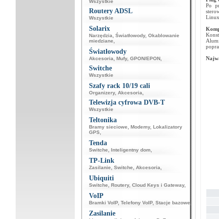
Wszystkie
Po pr
Routery ADSL
stero
Linux
Wszystkie
Solarix
Komp
Konst
Narzędzia
,
Światłowody
,
Okablowanie
Alum
miedziane
,
popra
Światłowody
Najwa
Akcesoria
,
Mufy
,
GPON/EPON
,
Switche
Wszystkie
Szafy rack 10/19 cali
Organizery
,
Akcesoria
,
Telewizja cyfrowa DVB-T
Wszystkie
Teltonika
Bramy sieciowe
,
Modemy
,
Lokalizatory
GPS
,
Tenda
Switche
,
Inteligentny dom
,
TP-Link
Zasilanie
,
Switche
,
Akcesoria
,
Ubiquiti
Switche
,
Routery
,
Cloud Keys i Gateway
,
VoIP
Bramki VoIP
,
Telefony VoIP
,
Stacje bazowe
,
Zasilanie