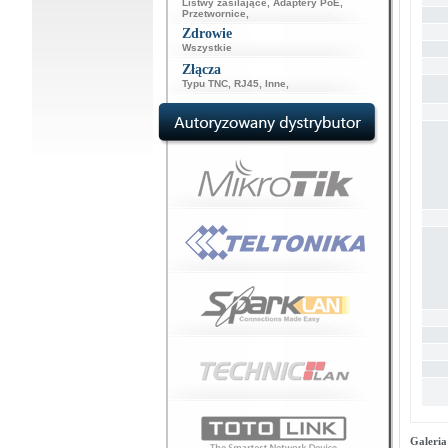
Listwy zasilające
,
Adaptery PoE
,
Przetwornice
,
Zdrowie
Wszystkie
Złącza
Typu TNC
,
RJ45
,
Inne
,
Galeria