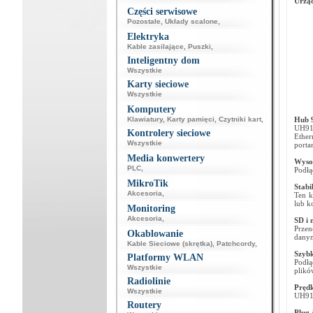
Urząd
Części serwisowe
Pozostałe
,
Układy scalone
,
Elektryka
Kable zasilające
,
Puszki
,
Inteligentny dom
Wszystkie
Karty sieciowe
Wszystkie
Komputery
Klawiatury
,
Karty pamięci
,
Czytniki kart
,
Hub 
UH912
Kontrolery sieciowe
Ether
Wszystkie
porta
Media konwertery
Wysok
PLC
,
Podłą
MikroTik
Stabi
Akcesoria
,
Ten k
lub k
Monitoring
Akcesoria
,
SD i
Przen
Okablowanie
danym
Kable Sieciowe (skrętka)
,
Patchcordy
,
Szyb
Platformy WLAN
Podłą
Wszystkie
plikó
Radiolinie
Prędk
Wszystkie
UH912
Routery
Plug 