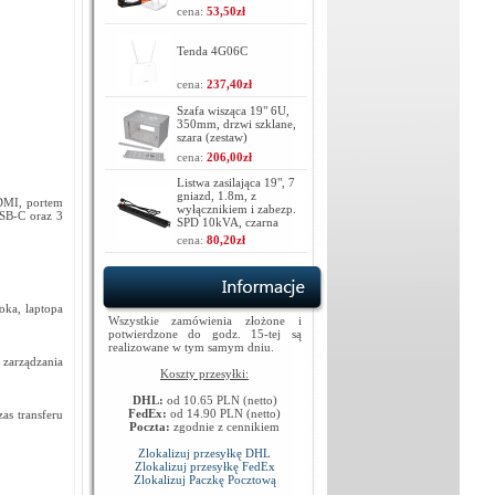
cena:
53,50zł
Tenda 4G06C
cena:
237,40zł
Szafa wisząca 19" 6U,
350mm, drzwi szklane,
szara (zestaw)
cena:
206,00zł
Listwa zasilająca 19", 7
gniazd, 1.8m, z
DMI, portem
wyłącznikiem i zabezp.
USB-C oraz 3
SPD 10kVA, czarna
cena:
80,20zł
oka, laptopa
Wszystkie zamówienia złożone i
potwierdzone do godz. 15-tej są
realizowane w tym samym dniu.
 zarządzania
Koszty przesyłki:
DHL:
od 10.65 PLN (netto)
FedEx:
od 14.90 PLN (netto)
as transferu
Poczta:
zgodnie z cennikiem
Zlokalizuj przesyłkę DHL
Zlokalizuj przesyłkę FedEx
Zlokalizuj Paczkę Pocztową