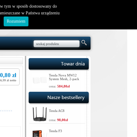
nowy klient
|
logowanie
, w tym w sposób dostosowany do
zamieszczane w Państwa urządzeniu
.
Rozumiem
0,80 zł
Tenda Nova MW12
System Mesh, 2-pack
6,99 zł netto
cena:
584,80zł
Tenda AC8
cena:
98,00zł
Tenda F3