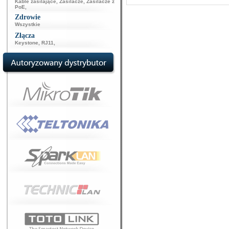
Kable zasilające
,
Zasilacze
,
Zasilacze z
PoE
,
Zdrowie
Wszystkie
Złącza
Keystone
,
RJ11
,