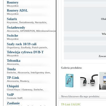
Routery
Wszystkie
Routery ADSL
Wszystkie
Solarix
Obs
Keystone
,
Światłowody
,
Narzędzia
,
Światłowody
Akcesoria
,
GPON/EPON
,
Mikrokanalizacja
,
Wła
Switche
Wszystkie
Szafy rack 10/19 cali
Organizery
,
Szuflady
,
Patch panele
,
Telewizja cyfrowa DVB-T
Wszystkie
Zawar
Teltonika
Akcesoria
,
Galeria produktu:
Tenda
Switche
,
Akcesoria
,
Inteligentny dom
,
TP-Link
Akcesoria
,
Routery
,
Ubiquiti
Cloud Keys i Gateway
,
Switche
,
VoIP
Słowa kluczowe dla tego produktu:
Centrale VoIP
,
Zasilanie
TP-Link
UA520C