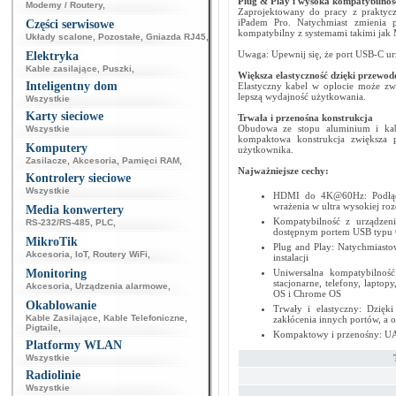
Plug & Play i wysoka kompatybilnoś
Modemy / Routery
,
Zaprojektowany do pracy z prakty
iPadem Pro. Natychmiast zmienia p
Części serwisowe
kompatybilny z systemami takimi jak
Układy scalone
,
Pozostałe
,
Gniazda RJ45
,
Uwaga: Upewnij się, że port USB-C ur
Elektryka
Kable zasilające
,
Puszki
,
Większa elastyczność dzięki przewo
Inteligentny dom
Elastyczny kabel w oplocie może zwol
lepszą wydajność użytkowania.
Wszystkie
Karty sieciowe
Trwała i przenośna konstrukcja
Obudowa ze stopu aluminium i kabe
Wszystkie
kompaktowa konstrukcja zwiększa p
Komputery
użytkownika.
Zasilacze
,
Akcesoria
,
Pamięci RAM
,
Najważniejsze cechy:
Kontrolery sieciowe
Wszystkie
HDMI do 4K@60Hz: Podłącz
wrażenia w ultra wysokiej roz
Media konwertery
Kompatybilność z urządzen
RS-232/RS-485
,
PLC
,
dostępnym portem USB typu C
MikroTik
Plug and Play: Natychmiasto
Akcesoria
,
IoT
,
Routery WiFi
,
instalacji
Monitoring
Uniwersalna kompatybilno
stacjonarne, telefony, lapto
Akcesoria
,
Urządzenia alarmowe
,
OS i Chrome OS
Okablowanie
Trwały i elastyczny: Dzię
Kable Zasilające
,
Kable Telefoniczne
,
zakłócenia innych portów, a 
Pigtaile
,
Kompaktowy i przenośny: UA5
Platformy WLAN
Wszystkie
Radiolinie
Wszystkie