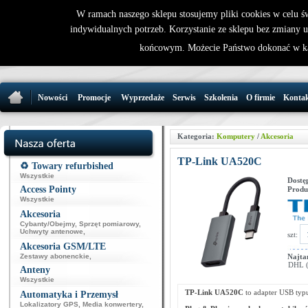
W ramach naszego sklepu stosujemy pliki cookies w celu 
indywidualnych potrzeb. Korzystanie ze sklepu bez zmiany 
32 721 86 
końcowym. Możecie Państwo dokonać w ka
support@wirele
Nowości
Promocje
Wyprzedaże
Serwis
Szkolenia
O firmie
Konta
Kategoria:
Komputery
/
Akcesoria
TP-Link UA520C
♻️ Towary refurbished
Wszystkie
Dostę
Access Pointy
Produ
Wszystkie
Akcesoria
Cybanty/Obejmy
,
Sprzęt pomiarowy
,
Uchwyty antenowe
,
szt:
Akcesoria GSM/LTE
Zestawy abonenckie
,
Najta
DHL (p
Anteny
Wszystkie
TP-Link UA520C
to adapter USB ty
Automatyka i Przemysł
Lokalizatory GPS
,
Media konwertery
,