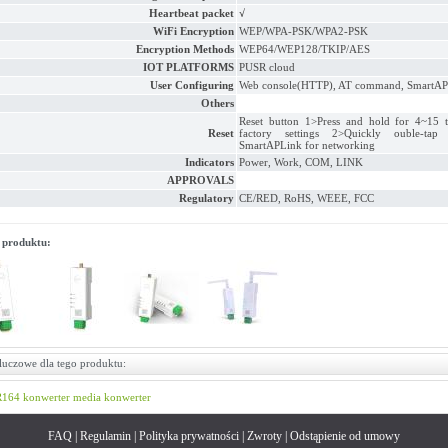
Heartbeat packet
√
WiFi Encryption
WEP/WPA-PSK/WPA2-PSK
Encryption Methods
WEP64/WEP128/TKIP/AES
IOT PLATFORMS
PUSR cloud
User Configuring
Web console(HTTP), AT command, SmartAP
Others
Reset button 1>Press and hold for 4~15 t
Reset
factory settings 2>Quickly ouble-tap
SmartAPLink for networking
Indicators
Power, Work, COM, LINK
APPROVALS
Regulatory
CE/RED, RoHS, WEEE, FCC
 produktu:
luczowe dla tego produktu:
R164
konwerter
media konwerter
FAQ
|
Regulamin
|
Polityka prywatności
|
Zwroty
|
Odstąpienie od umowy