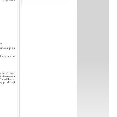
 urządzenie
cę
ozwalając na
ilna praca w
ętu mogą być
 sterowania
ić możliwość
ty produkcji