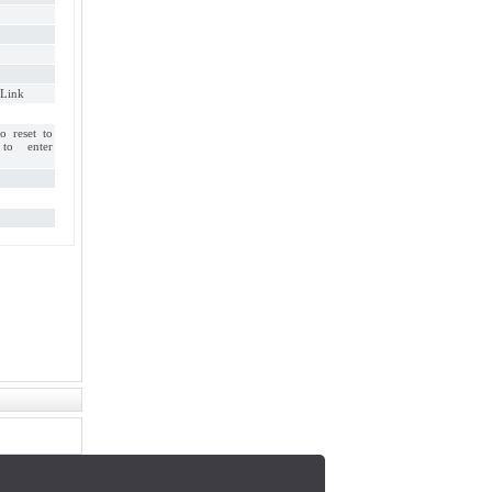
Link
o reset to
 to enter