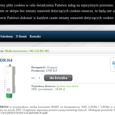
emy pliki cookies w celu świadczenia Państwu usług na najwyższym poziomie
nie ze sklepu bez zmiany ustawień dotyczących cookies oznacza, że będą one 
32 721 86 72
W koszyku jest 0 produktów(y)
cie Państwo dokonać w każdym czasie zmiany ustawień dotyczących cookies
support@wirelesslan.com.pl
Szkolenia
O firmie
Kontakt
ria:
Media konwertery
/
RS-232/RS-485
-DR164
6
Dostępność:
dostępne
USR IoT
Producent:
szt:
Najtańsza dostawa:
(
pokaż wszystkie
)
DHL (przedpłata) - 18,00 zł
DR164
to przemysłowy media konwerter RS485 na dwupasmowe WiFi 2,4GHz i 5,8GHz w 
żu na szynie DIN. Urządzenie zapewnia przeźroczystą transmisję danych. Obsługuje protokoł
 TCP/UDP/HTTP/IPV4/ICMP/DHCP/ARP.