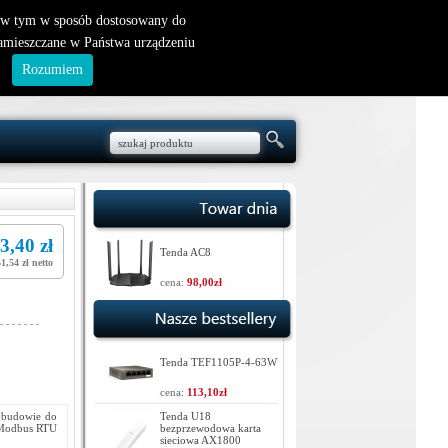
nowy klient
|
logowanie
, w tym w sposób dostosowany do
zamieszczane w Państwa urządzeniu
.
Rozumiem
3,40 zł
Tenda AC8
51,54 zł netto
cena:
98,00zł
Tenda TEF1105P-4-63W
cena:
113,10zł
obudowie do
Tenda U18
y Modbus RTU
bezprzewodowa karta
sieciowa AX1800