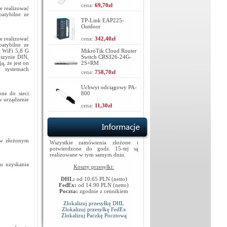
cena:
69,70zł
e realizować
atybilne ze
TP-Link EAP225-
Outdoor
e realizować
cena:
342,40zł
atybilne ze
i WiFi 5,8 G
MikroTik Cloud Router
 szynie DIN,
Switch CRS326-24G-
, że jest on
2S+RM
h systemach
cena:
758,70zł
Uchwyt odciągowy PA-
ne do sieci
800
w urządzenie
cena:
11,30zł
ć w złożonym
Wszystkie zamówienia złożone i
potwierdzone do godz. 15-tej są
realizowane w tym samym dniu.
u uzyskania
Koszty przesyłki:
DHL:
od 10.65 PLN (netto)
FedEx:
od 14.90 PLN (netto)
Poczta:
zgodnie z cennikiem
Zlokalizuj przesyłkę DHL
Zlokalizuj przesyłkę FedEx
Zlokalizuj Paczkę Pocztową