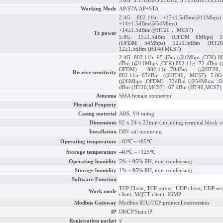
5.8G: 5.17GHz-5.25GHz, 5.725GHz-5.835
Working Mode
AP/STA/AP+STA
2.4G: 802.11b: +17±1.5dBm(@11Mbps)
+14±1.5dBm(@54Mbps) 80
+14±1.5dBm(@HT20， MCS7)
Tx power
5.8G: 15±1.5dBm (OFDM 6Mbps) 1
(OFDM 54Mbps) 12±1.5dBm (HT2
12±1.5dBm (HT40 MCS7)
2.4G: 802.11b:-95 dBm (@1Mbps ,CCK) 80
dBm (@11Mbps ,CCK) 802.11g:-72 dBm 
OFDM) 802.11n:-70dBm (@HT20
Receive sensitivity
802.11n:-67dBm (@HT40, MCS7) 5.8G
(@6Mbps ,OFDM) -73dBm (@54Mbps ,O
dBm (HT20,MCS7) -67 dBm (HT40,MCS7)
Antenna
SMA female connector
Physical Property
Casing material
ABS, V0 rating
Dimensions
92 x 24 x 22mm (including terminal block c
Installation
DIN rail mounting
Operating temperature
-40℃～+85℃
Storage temperature
-40℃～+125℃
Operating humidity
5% ~ 95% RH, non-condensing
Storage humidity
1% ~ 95% RH, non-condensing
Software Function
TCP Client, TCP server, UDP client, UDP se
Work mode
client, MQTT client, IGMP
Modbus Gateway
Modbus RTU/TCP protocol conversion
IP
DHCP/StaticIP
Registration packet
√