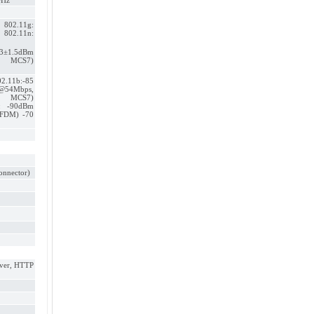
GHz
 802.11g:
2.11n:
3±1.5dBm
0 MCS7)
2.11b:-85
(@54Mbps,
, MCS7)
: -90dBm
FDM) -70
onnector)
rver, HTTP