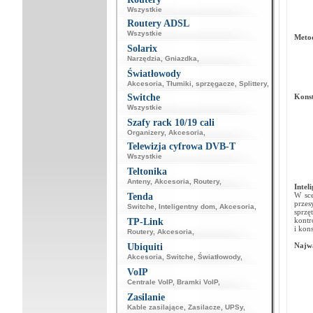
Wszystkie
Routery ADSL
Wszystkie
Metod
Solarix
Narzędzia
,
Gniazdka
,
Światłowody
Akcesoria
,
Tłumiki, sprzęgacze
,
Splittery
,
Switche
Konst
Wszystkie
Szafy rack 10/19 cali
Organizery
,
Akcesoria
,
Telewizja cyfrowa DVB-T
Wszystkie
Teltonika
Anteny
,
Akcesoria
,
Routery
,
Intel
W sce
Tenda
przes
Switche
,
Inteligentny dom
,
Akcesoria
,
sprzę
kontr
TP-Link
i kon
Routery
,
Akcesoria
,
Najwa
Ubiquiti
Akcesoria
,
Switche
,
Światłowody
,
VoIP
Centrale VoIP
,
Bramki VoIP
,
Zasilanie
Kable zasilające
,
Zasilacze
,
UPSy
,