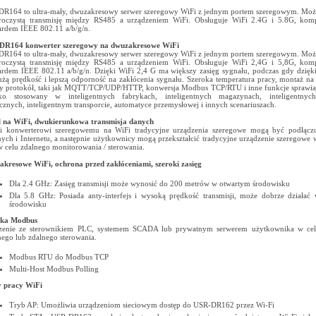
R164 to ultra-mały, dwuzakresowy serwer szeregowy WiFi z jednym portem szeregowym. Moż
roczystą transmisję między RS485 a urządzeniem WiFi. Obsługuje WiFi 2.4G i 5.8G, komp
ardem IEEE 802.11 a/b/g/n.
DR164 konwerter szeregowy na dwuzakresowe WiFi
R164 to ultra-mały, dwuzakresowy serwer szeregowy WiFi z jednym portem szeregowym. Moż
roczystą transmisję między RS485 a urządzeniem WiFi. Obsługuje WiFi 2,4G i 5,8G, komp
ardem IEEE 802.11 a/b/g/n. Dzięki WiFi 2,4 G ma większy zasięg sygnału, podczas gdy dzięk
żą prędkość i lepszą odporność na zakłócenia sygnału. Szeroka temperatura pracy, montaż na
y protokół, taki jak MQTT/TCP/UDP/HTTP, konwersja Modbus TCP/RTU i inne funkcje sprawiają
oko stosowany w inteligentnych fabrykach, inteligentnych magazynach, inteligentnyc
znych, inteligentnym transporcie, automatyce przemysłowej i innych scenariuszach.
l na WiFi, dwukierunkowa transmisja danych
i konwerterowi szeregowemu na WiFi tradycyjne urządzenia szeregowe mogą być podłączo
nych i Internetu, a następnie użytkownicy mogą przekształcić tradycyjne urządzenie szeregowe 
 celu zdalnego monitorowania / sterowania.
kresowe WiFi, ochrona przed zakłóceniami, szeroki zasięg
Dla 2.4 GHz: Zasięg transmisji może wynosić do 200 metrów w otwartym środowisku
Dla 5.8 GHz: Posiada anty-interfejs i wysoką prędkość transmisji, może dobrze działa
środowisku
ka Modbus
czenie ze sterownikiem PLC, systemem SCADA lub prywatnym serwerem użytkownika w cel
nego lub zdalnego sterowania.
Modbus RTU do Modbus TCP
Multi-Host Modbus Polling
y pracy WiFi
Tryb AP: Umożliwia urządzeniom sieciowym dostęp do USR-DR162 przez Wi-Fi