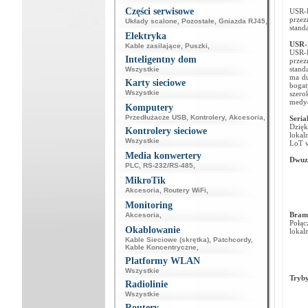
Części serwisowe
USR-D
przez
Układy scalone
,
Pozostałe
,
Gniazda RJ45
,
stand
Elektryka
USR-
Kable zasilające
,
Puszki
,
USR-D
Inteligentny dom
przez
stand
Wszystkie
ma du
Karty sieciowe
bogat
Wszystkie
szer
medyc
Komputery
Przedłużacze USB
,
Kontrolery
,
Akcesoria
,
Seria
Dzięk
Kontrolery sieciowe
lokal
Wszystkie
LoT w
Media konwertery
Dwuza
PLC
,
RS-232/RS-485
,
MikroTik
Akcesoria
,
Routery WiFi
,
Monitoring
Bram
Akcesoria
,
Połą
Okablowanie
lokal
Kable Sieciowe (skrętka)
,
Patchcordy
,
Kable Koncentryczne
,
Platformy WLAN
Wszystkie
Tryb
Radiolinie
Wszystkie
Routery