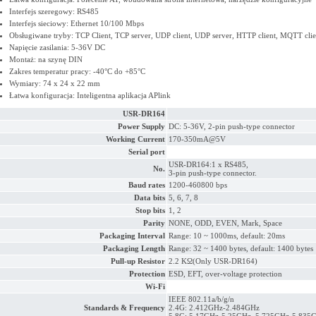
Interfejs szeregowy: RS485
Interfejs sieciowy: Ethernet 10/100 Mbps
Obsługiwane tryby: TCP Client, TCP server, UDP client, UDP server, HTTP client, MQTT cli
Napięcie zasilania: 5-36V DC
Montaż: na szynę DIN
Zakres temperatur pracy: -40°C do +85°C
Wymiary: 74 x 24 x 22 mm
Łatwa konfiguracja: Inteligentna aplikacja APlink
USR-DR164
Power Supply
DC: 5-36V, 2-pin push-type connector
Working Current
170-350mA@5V
Serial port
USR-DR164:1 x RS485,
No.
3-pin push-type connector.
Baud rates
1200-460800 bps
Data bits
5, 6, 7, 8
Stop bits
1, 2
Parity
NONE, ODD, EVEN, Mark, Space
Packaging Interval
Range: 10 ~ 1000ms, default: 20ms
Packaging Length
Range: 32 ~ 1400 bytes, default: 1400 bytes
Pull-up Resistor
2.2 KΩ(Only USR-DR164)
Protection
ESD, EFT, over-voltage protection
Wi-Fi
IEEE 802.11a/b/g/n
Standards & Frequency
2.4G: 2.412GHz-2.484GHz