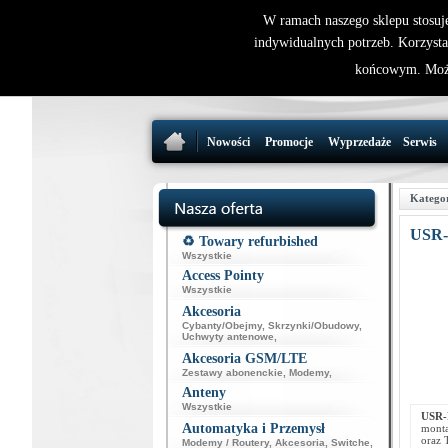
W ramach naszego sklepu stosuj
indywidualnych potrzeb. Korzysta
końcowym. Może
Nowości
Promocje
Wyprzedaże
Serwis
Katego
USR
♻️ Towary refurbished
Wszystkie
Access Pointy
Wszystkie
Akcesoria
Cybanty/Obejmy
,
Skrzynki/Obudowy
,
Uchwyty antenowe
,
Akcesoria GSM/LTE
Zestawy abonenckie
,
Modemy
,
Anteny
Wszystkie
USR-
Automatyka i Przemysł
monta
oraz
Modemy / Routery
,
Akcesoria
,
Switche
,