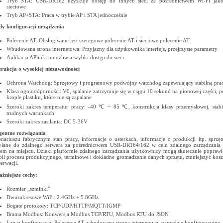
Tryb STA: USR-DR162 uzyskuje dostęp do innych sieci za pośrednictwem Wi-Fi jako
sieciowe
Tryb AP+STA: Praca w trybie AP i STA jednocześnie
y konfiguracji urządzenia
Polecenie AT: Obsługiwane jest szeregowe polecenie AT i sieciowe polecenie AT
Wbudowana strona internetowa: Przyjazny dla użytkownika interfejs, przejrzyste parametry
Aplikacja APlink: umożliwia szybki dostęp do sieci
rukcja o wysokiej niezawodności
Ochrona Watchdog: Sprzętowy i programowy podwójny watchdog zapewniający stabilną pra
Klasa ognioodporności: V0, spalanie zatrzymuje się w ciągu 10 sekund na pionowej części, p
krople plastiku, które nie są zapalane
Szeroki zakres temperatur pracy: -40 ℃ ~ 85 ℃, konstrukcja klasy przemysłowej, stab
trudnych warunkach
Szeroki zakres zasilania: DC 5-36V
igentne rozwiązania
nariuszu fabrycznym stan pracy, informacje o usterkach, informacje o produkcji itp. sprz
yłane do zdalnego serwera za pośrednictwem USR-DR164/162 w celu zdalnego zarządzania i
tem na miejscu. Dzięki platformie zdalnego zarządzania użytkownicy mogą skutecznie popraw
oli procesu produkcyjnego, terminowe i dokładne gromadzenie danych sprzętu, zmniejszyć kosz
serwacji.
żniejsze cechy:
Rozmiar „szminki”
Dwuzakresowe WiFi: 2.4GHz + 5.8GHz
Bogate protokoły: TCP/UDP/HTTP/MQTT/IGMP
Brama Modbus: Konwersja Modbus TCP/RTU, Modbus RTU do JSON
Łatwa konfiguracja: Polecenie AT, wbudowana strona internetowa, narzędzie konfiguracyjne