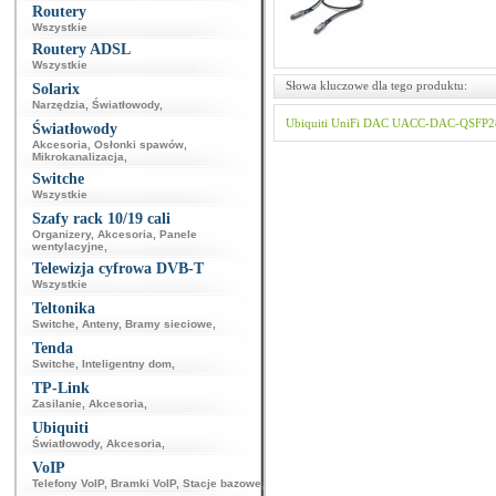
Routery
Wszystkie
Routery ADSL
Wszystkie
Słowa kluczowe dla tego produktu:
Solarix
Narzędzia
,
Światłowody
,
Ubiquiti
UniFi
DAC
UACC-DAC-QSFP2
Światłowody
Akcesoria
,
Osłonki spawów
,
Mikrokanalizacja
,
Switche
Wszystkie
Szafy rack 10/19 cali
Organizery
,
Akcesoria
,
Panele
wentylacyjne
,
Telewizja cyfrowa DVB-T
Wszystkie
Teltonika
Switche
,
Anteny
,
Bramy sieciowe
,
Tenda
Switche
,
Inteligentny dom
,
TP-Link
Zasilanie
,
Akcesoria
,
Ubiquiti
Światłowody
,
Akcesoria
,
VoIP
Telefony VoIP
,
Bramki VoIP
,
Stacje bazowe
,