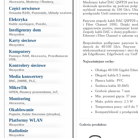
Akcesoria
,
Modemy / Routery
,
Miedziany kabel DAC QSFP28 jest komp
doskonale sprawdza się podczas połąc
Części serwisowe
szybkość transmisji do 100 Gb/s. 
Gniazda RJ45
,
Pozostałe
,
Układy scalone
,
przełączniki Unifi umieszczone wewnąt
Elektryka
Pasywne zespoły kabli DAC QSFP28 są
Kable zasilające
,
Puszki
,
i Fiber Channel 100G. Dzięki mo
zagęszczenie portów, zmniejszać koszt
Inteligentny dom
Zespoły kabli DAC o dużej prędkości 
Wszystkie
Ethernet i Fiber Channel w zakresie w
Karty sieciowe
Bezpośrednio podłączane pasywne ka
Wszystkie
danych do 40/100 Gb/s. Pasywne k
telekomunikacji wewnętrznej i sieci d
Komputery
jak EdgeRouter, EdgeSwitch czy UniFi
Pamięci RAM
,
Akcesoria
,
Przedłużacze
USB
,
Najważniejsze cechy:
Kontrolery sieciowe
Wszystkie
Obsługa 40/100 Gigabit Ether
Długość kabla 0.5 metra
Media konwertery
Płaszcz kabla: PVC
BNC
,
2WIRE
,
PLC
,
Średnica kabla 30 AWG
MikroTik
Grubośc płaszcza: 7 mm
GPEN
,
Routery przewodowe
,
IoT
,
Min. promień gięcia: 37 mm
Monitoring
Maks. pobór mocy: 2.5 W
Akcesoria
,
Temperatura pracy: od 0 do 
Okablowanie
Kompatybilność z przełączni
Pigtaile
,
Kable Sieciowe (skrętka)
,
Platformy WLAN
Galeria produktu:
Wszystkie
Radiolinie
Wszystkie