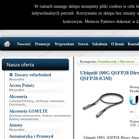
W ramach naszego sklepu stosujemy pliki cookies w celu 
indywidualnych potrzeb. Korzystanie ze sklepu bez zmiany 
32 721 86 
końcowym. Możecie Państwo dokonać w ka
support@wirele
Nowości
Promocje
Wyprzedaże
Serwis
Szkolenia
O firmie
Konta
Kategoria:
Światłowody
/
Akcesoria
Ubiquiti 100G QSFP28 Dir
♻️ Towary refurbished
QSFP28-0.5M)
Wszystkie
Access Pointy
Dostę
Wszystkie
Produ
Akcesoria
Cybanty/Obejmy
,
Uchwyty antenowe
,
Zaciskarki
,
Akcesoria GSM/LTE
szt:
Zestawy abonenckie
,
Anteny zewnętrzne
,
Anteny wewnętrzne
,
Najta
Anteny
DHL (p
Wszystkie
Automatyka i Przemysł
Ubiquiti 100G QSFP28 Direct Att