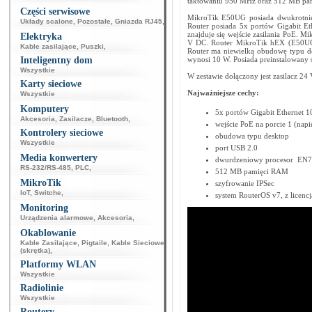
taktowaniu 950 MHz oraz 512 MB p
Części serwisowe
MikroTik E50UG posiada dwukrotnie
Układy scalone
,
Pozostałe
,
Gniazda RJ45
,
Router posiada 5x portów Gigabit Et
znajduje się wejście zasilania PoE. 
Elektryka
V DC. Router MikroTik hEX (E50UG) 
Kable zasilające
,
Puszki
,
Router ma niewielką obudowę typu d
Inteligentny dom
wynosi 10 W. Posiada preinstalowany s
Wszystkie
W zestawie dołączony jest zasilacz 24 
Karty sieciowe
Najważniejsze cechy:
Wszystkie
Komputery
5x portów Gigabit Ethernet 
Akcesoria
,
Zasilacze
,
Bluetooth
,
wejście PoE na porcie 1 (napi
Kontrolery sieciowe
obudowa typu desktop
Wszystkie
port USB 2.0
Media konwertery
dwurdzeniowy procesor EN
RS-232/RS-485
,
PLC
,
512 MB pamięci RAM
MikroTik
szyfrowanie IPSec
IoT
,
Switche
,
system RouterOS v7, z licencj
Monitoring
Urządzenia alarmowe
,
Akcesoria
,
Okablowanie
Kable Zasilające
,
Pigtaile
,
Kable Sieciowe
(skrętka)
,
Platformy WLAN
Wszystkie
Radiolinie
Wszystkie
Routery