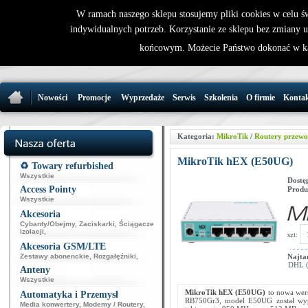
W ramach naszego sklepu stosujemy pliki cookies w celu 
indywidualnych potrzeb. Korzystanie ze sklepu bez zmiany 
32 721 86 
końcowym. Możecie Państwo dokonać w ka
support@wirele
Nowości
Promocje
Wyprzedaże
Serwis
Szkolenia
O firmie
Konta
Kategoria:
MikroTik
/
Routery przew
MikroTik hEX (E50UG)
♻️ Towary refurbished
Wszystkie
Dostę
Access Pointy
Produ
Wszystkie
Akcesoria
Cybanty/Obejmy
,
Zaciskarki
,
Ściągacze
izolacji
,
szt:
Akcesoria GSM/LTE
Zestawy abonenckie
,
Rozgałęźniki
,
Najta
DHL (p
Anteny
Wszystkie
MikroTik hEX (E50UG)
to nowa wer
Automatyka i Przemysł
RB750Gr3, model E50UG został wyp
Media konwertery
,
Modemy / Routery
,