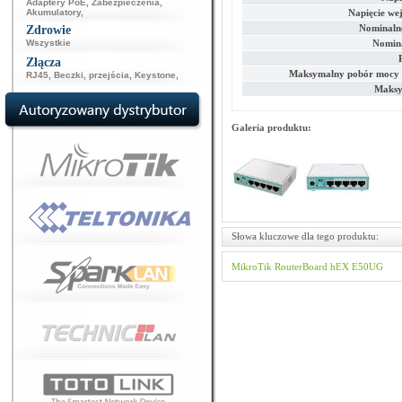
Adaptery PoE
,
Zabezpieczenia
,
Akumulatory
,
Napięcie we
Nominalne
Zdrowie
Wszystkie
Nomina
Złącza
Maksymalny pobór mocy 
RJ45
,
Beczki, przejścia
,
Keystone
,
Maksy
Galeria produktu:
Słowa kluczowe dla tego produktu:
MikroTik
RouterBoard
hEX
E50UG