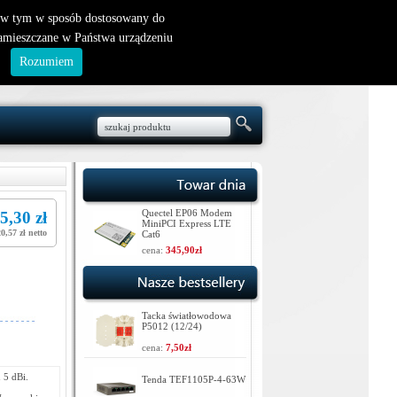
nowy klient
|
logowanie
, w tym w sposób dostosowany do
zamieszczane w Państwa urządzeniu
.
Rozumiem
Quectel EP06 Modem
5,30 zł
MiniPCI Express LTE
20,57 zł netto
Cat6
cena:
345,90zł
Tacka światłowodowa
P5012 (12/24)
cena:
7,50zł
 5 dBi.
Tenda TEF1105P-4-63W