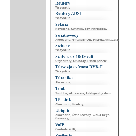
Routery
Wszystkie
Routery ADSL
Wszystkie
Solarix
Keystone
,
Światłowody
,
Narzędzia
,
Światłowody
Akcesoria
,
GPON/EPON
,
Mikrokanalizacja
,
Switche
Wszystkie
Szafy rack 10/19 cali
Organizery
,
Szuflady
,
Patch panele
,
Telewizja cyfrowa DVB-T
Wszystkie
Teltonika
Akcesoria
,
Tenda
Switche
,
Akcesoria
,
Inteligentny dom
,
TP-Link
Akcesoria
,
Routery
,
Ubiquiti
Akcesoria
,
Światłowody
,
Cloud Keys i
Gateway
,
VoIP
Centrale VoIP
,
Zasilanie