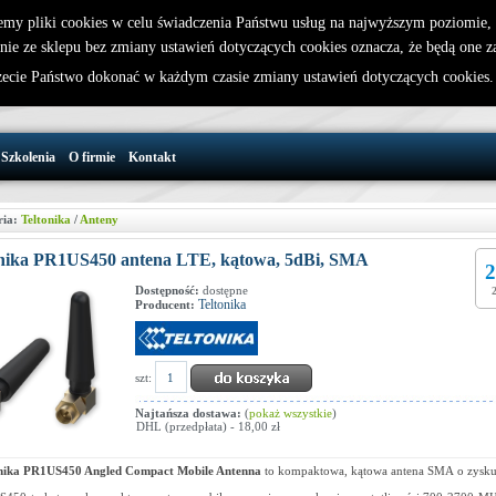
emy pliki cookies w celu świadczenia Państwu usług na najwyższym poziomie
nie ze sklepu bez zmiany ustawień dotyczących cookies oznacza, że będą one 
32 721 86 72
W koszyku jest 0 produktów(y)
cie Państwo dokonać w każdym czasie zmiany ustawień dotyczących cookies
support@wirelesslan.com.pl
Szkolenia
O firmie
Kontakt
ria:
Teltonika
/
Anteny
onika PR1US450 antena LTE, kątowa, 5dBi, SMA
2
Dostępność:
dostępne
Teltonika
Producent:
szt:
Najtańsza dostawa:
(
pokaż wszystkie
)
DHL (przedpłata) - 18,00 zł
onika PR1US450 Angled Compact Mobile Antenna
to kompaktowa, kątowa antena SMA
o zysku