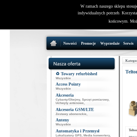
W ramach naszego sklepu stosuj
indywidualnych potrzeb. Korzysta
końcowym. Może
Nowości
Promocje
Wyprzedaże
Serwis
Katego
Telt
♻️ Towary refurbished
Wszystkie
Access Pointy
Wszystkie
Akcesoria
Cybanty/Obejmy
,
Sprzęt pomiarowy
,
Uchwyty antenowe
,
Akcesoria GSM/LTE
Zestawy abonenckie
,
Anteny
Wszystkie
Telt
Automatyka i Przemysł
Lokalizatory GPS
,
Media konwertery
,