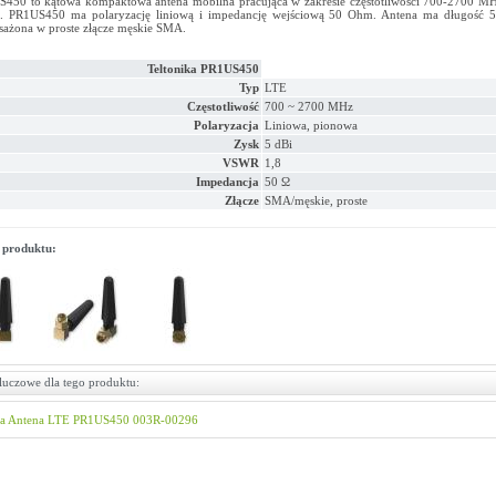
450 to kątowa kompaktowa antena mobilna pracująca w zakresie częstotliwości 700-2700 M
. PR1US450 ma polaryzację liniową i impedancję wejściową 50 Ohm. Antena ma długość 5
ażona w proste złącze męskie SMA.
Teltonika PR1US450
Typ
LTE
Częstotliwość
700 ~ 2700 MHz
Polaryzacja
Liniowa, pionowa
Zysk
5 dBi
VSWR
1,8
Impedancja
50 Ω
Złącze
SMA/męskie, proste
 produktu:
luczowe dla tego produktu:
ka
Antena
LTE
PR1US450
003R-00296