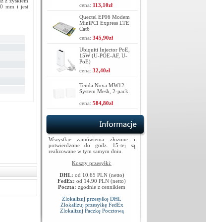
Hz z zyskiem
cena:
113,10zł
0 mm i jest
Quectel EP06 Modem
MiniPCI Express LTE
Cat6
cena:
345,90zł
Ubiquiti Injector PoE,
15W (U-POE-AF, U-
PoE)
cena:
32,40zł
Tenda Nova MW12
System Mesh, 2-pack
cena:
584,80zł
Wszystkie zamówienia złożone i
potwierdzone do godz. 15-tej są
realizowane w tym samym dniu.
Koszty przesyłki:
DHL:
od 10.65 PLN (netto)
FedEx:
od 14.90 PLN (netto)
Poczta:
zgodnie z cennikiem
Zlokalizuj przesyłkę DHL
Zlokalizuj przesyłkę FedEx
Zlokalizuj Paczkę Pocztową