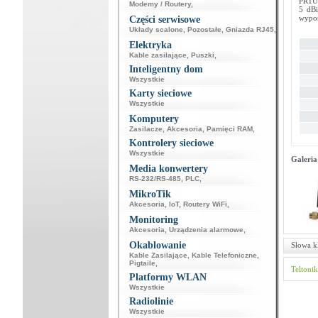
PR1US
Modemy / Routery
,
5 dBi
wypos
Części serwisowe
Układy scalone
,
Pozostałe
,
Gniazda RJ45
,
Elektryka
Kable zasilające
,
Puszki
,
Inteligentny dom
Wszystkie
Karty sieciowe
Wszystkie
Komputery
Zasilacze
,
Akcesoria
,
Pamięci RAM
,
Kontrolery sieciowe
Wszystkie
Galeria
Media konwertery
RS-232/RS-485
,
PLC
,
MikroTik
Akcesoria
,
IoT
,
Routery WiFi
,
Monitoring
Akcesoria
,
Urządzenia alarmowe
,
Okablowanie
Słowa k
Kable Zasilające
,
Kable Telefoniczne
,
Pigtaile
,
Teltoni
Platformy WLAN
Wszystkie
Radiolinie
Wszystkie