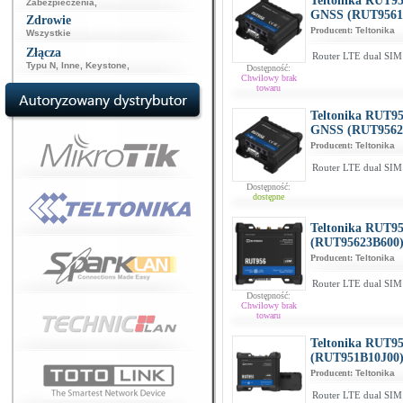
Teltonika RUT95
Zabezpieczenia
,
GNSS (RUT9561
Zdrowie
Producent:
Teltonika
Wszystkie
Złącza
Router LTE dual SI
Typu N
,
Inne
,
Keystone
,
Dostępność:
Chwilowy brak
towaru
Teltonika RUT95
GNSS (RUT9562
Producent:
Teltonika
Router LTE dual SI
Dostępność:
dostępne
Teltonika RUT95
(RUT95623B600
Producent:
Teltonika
Router LTE dual SI
Dostępność:
Chwilowy brak
towaru
Teltonika RUT9
(RUT951B10J00
Producent:
Teltonika
Router LTE dual SIM