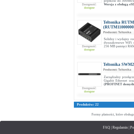
prędkość do 300Mb/s
Wersja z obsługą eS
Dostępność:
dostępne
Teltonika RUTM
(RUTM11000000
Producent:
Teltonika
Solidny i wydajny ro
dwuzakresowe WiFi 
256 MB pamięci RAM
Dostępność:
dostępne
Teltonika SWM2
Producent:
Teltonika
Zarządzalny przełącz
Gigabit Ethernet o
(PROFINET domyśln
Dostępność:
dostępne
Produktów: 22
Formy płatności, które obsług
FAQ
|
Regulamin
|
Po