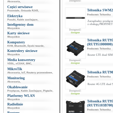
Dostępność:
Akcesoria
,
Części serwisowe
Teltonika SWM2
Pozostałe
,
Gniazda RJ45
,
Producent:
Teltonika
Elektryka
Puszki
,
Kable zasilające
,
Zarządzalny przełącz
z obsługą PROFINE
Inteligentny dom
Wszystkie
Dostępność:
dostępne
Karty sieciowe
Wszystkie
Teltonika RUT95
Komputery
(RUT951000000)
KVM
,
Bluetooth
,
Dyski twarde
,
Producent:
Teltonika
Kontrolery sieciowe
Wszystkie
Router LTE dual SIM
Media konwertery
Dostępność:
dostępne
VDSL
,
xCOAX
,
BNC
,
MikroTik
Teltonika RUT90
Akcesoria
,
IoT
,
Routery przewodowe
,
Producent:
Teltonika
Monitoring
Akcesoria
,
Router 4G LTE dual 
Okablowanie
Przyłącza
,
Kable Zasilające
,
Pigtaile
,
Dostępność:
dostępne
Platformy WLAN
Wszystkie
Teltonika RUT95
Radiolinie
(RUT95103B700
Wszystkie
Producent:
Teltonika
Routery