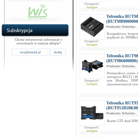
Dostępność:
dostępne
Teltonika RUTM
(RUTM09000000
Producent:
Teltonika
Kompaktowy, bezprzew
prędkość do 300Mb/s
Chcesz otrzymywać informacje o
Dostępność:
nowościach w naszym sklepie?
dostępne
Teltonika RUT98
(RUT986000000)
Producent:
Teltonika
Przemysłowy router 
szeregowe RS232 i RS
tym Modbus, DNP3
Dostępność:
dostępne
zaawansowanych rozw
Teltonika RUT9
(RUT951B10K00
Producent:
Teltonika
Router LTE dual SIM
Dostępność:
dostępne