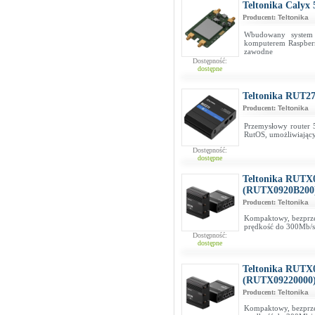
Teltonika Calyx
Producent:
Teltonika
Wbudowany system
komputerem Raspberr
zawodne
Dostępność:
dostępne
Teltonika RUT27
Producent:
Teltonika
Przemysłowy router 
RutOS, umożliwiając
Dostępność:
dostępne
Teltonika RUTX
(RUTX0920B200
Producent:
Teltonika
Kompaktowy, bezprzew
prędkość do 300Mb/s
Dostępność:
dostępne
Teltonika RUTX
(RUTX09220000
Producent:
Teltonika
Kompaktowy, bezprzew