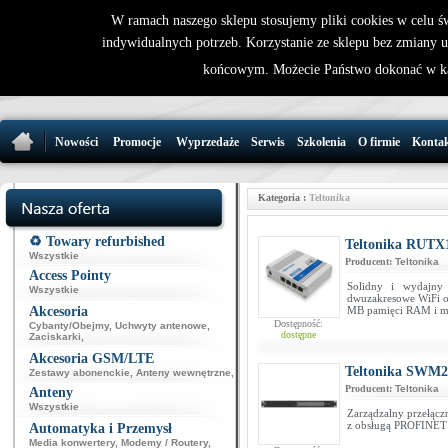
W ramach naszego sklepu stosujemy pliki cookies w celu 
indywidualnych potrzeb. Korzystanie ze sklepu bez zmiany 
32 721 86 
końcowym. Możecie Państwo dokonać w ka
support@wirele
Nowości
Promocje
Wyprzedaże
Serwis
Szkolenia
O firmie
Konta
Kategoria :
Teltonika
♻️ Towary refurbished
Teltonika RUTX
Wszystkie
Producent:
Teltonika
Access Pointy
Solidny i wydajny
Wszystkie
dwuzakresowe WiFi o
Akcesoria
MB pamięci RAM i m
Dostępność:
Cybanty/Obejmy
,
Uchwyty antenowe
,
dostępne
Zaciskarki
,
Akcesoria GSM/LTE
Teltonika SWM2
Zestawy abonenckie
,
Anteny wewnętrzne
,
Producent:
Teltonika
Anteny
Wszystkie
Zarządzalny przełącz
z obsługą PROFINE
Automatyka i Przemysł
Media konwertery
,
Modemy / Routery
,